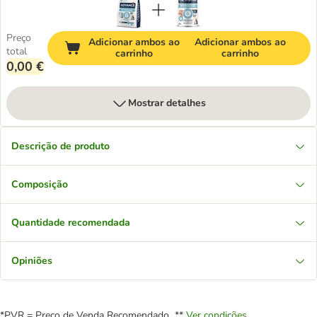
Preço
Adicionar ambos ao
Adicionar ambos ao
total
carrinho
carrinho
0,00 €
Mostrar detalhes
Descrição de produto
Composição
Quantidade recomendada
Opiniões
*PVR = Preço de Venda Recomendado **
Ver condições