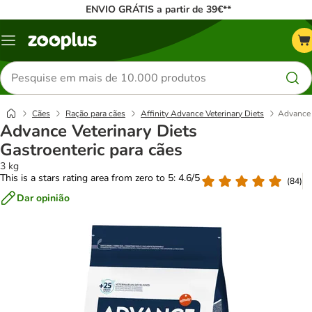
ENVIO GRÁTIS a partir de 39€**
Menu
Pesquisar
produtos
Cães
Ração para cães
Affinity Advance Veterinary Diets
Advance 
Advance Veterinary Diets
Gastroenteric para cães
3 kg
This is a stars rating area from zero to 5: 4.6/5
(
84
)
Dar opinião