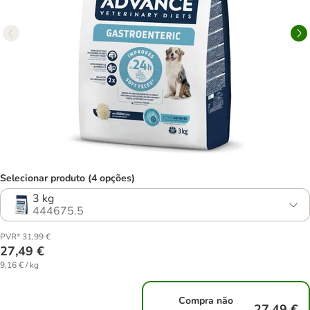
Selecionar produto (4 opções)
3 kg
444675.5
PVR* 31,99 €
27,49 €
9,16 € / kg
Compra não
27,49 €