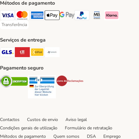
Métodos de pagamento
Visa Payment Method
Mastercard Payment Method
American Express Payment Method
Apple Pay Payment Method
Google Pay Payment Method
PayPal Payment Method
Multibanco Payment Met
Klarna Payment 
Transferência
Transferência Payment Method
Serviços de entrega
GLS Shipping Method
CTTExpress Shipping Method
InPost Shipping Method
Paack Shipping Method
Pagamento seguro
Security
Security
Security
Contactos
Custos de envio
Aviso legal
Condições gerais de utilização
Formulário de retratação
Métodos de pagamento
Quem somos
DSA
Emprego