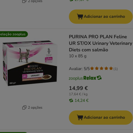
2 opções
Adicionar ao carrinho
eleção zooplus
PURINA PRO PLAN Feline
UR ST/OX Urinary Veterinary
Diets com salmão
10 x 85 g
Avaliar: 5/5
(
1
)
14,99 €
17,64 € / kg
14,24 €
2 opções
Adicionar ao carrinho