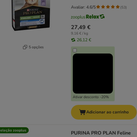
Avaliar: 4.6/5
(
53
)
27,49 €
9,16 € / kg
26,12 €
5 opções
Ativar desconto -20%
Adicionar ao carrinho
eleção zooplus
PURINA PRO PLAN Feline