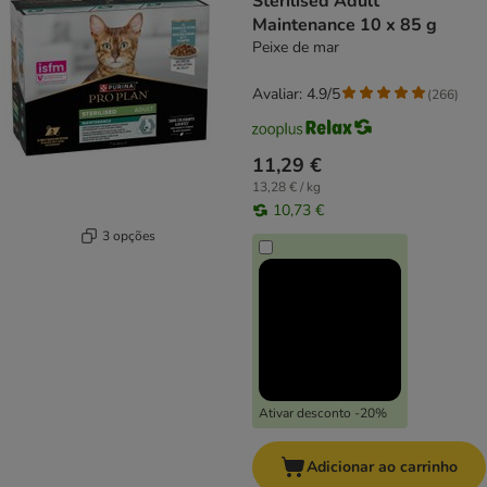
Sterilised Adult
Maintenance 10 x 85 g
Peixe de mar
Avaliar: 4.9/5
(
266
)
11,29 €
13,28 € / kg
10,73 €
3 opções
Ativar desconto -20%
Adicionar ao carrinho