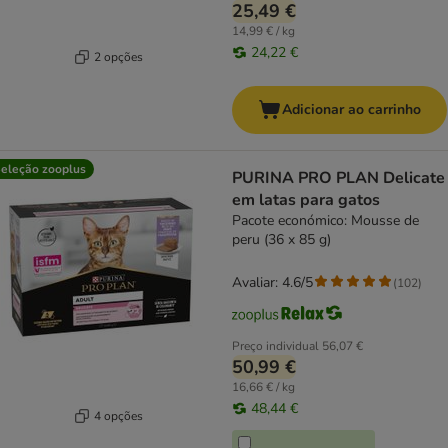
25,49 €
14,99 € / kg
24,22 €
2 opções
Adicionar ao carrinho
eleção zooplus
PURINA PRO PLAN Delicate
em latas para gatos
Pacote económico: Mousse de
peru (36 x 85 g)
Avaliar: 4.6/5
(
102
)
Preço individual
56,07 €
50,99 €
16,66 € / kg
48,44 €
4 opções