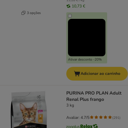
13,28 € / kg
10,73 €
3 opções
Ativar desconto -20%
Adicionar ao carrinho
PURINA PRO PLAN Adult
Renal Plus frango
3 kg
Avaliar: 4.7/5
(
291
)