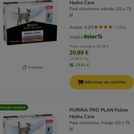
Hydra Care
Pack económico: salmão (20 x 75
g)
Avaliar: 4.2/5
(
406
)
Preço individual
22,38 €
20,99 €
13,99 € / kg
19,94 €
4 opções
Adicionar ao carrinho
eleção zooplus
PURINA PRO PLAN Feline
Hydra Care
Pack económico: frango (20 x 75
g)