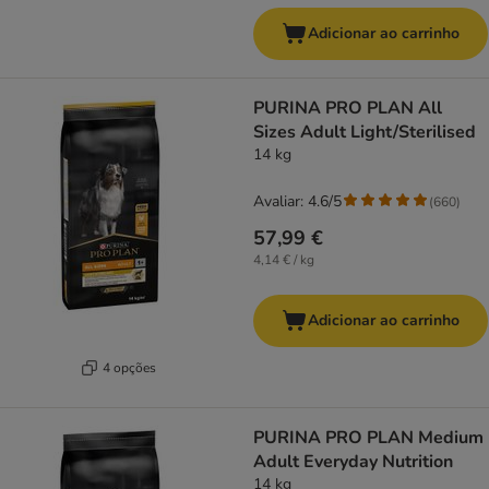
Adicionar ao carrinho
PURINA PRO PLAN All
Sizes Adult Light/Sterilised
14 kg
Avaliar: 4.6/5
(
660
)
57,99 €
4,14 € / kg
Adicionar ao carrinho
4 opções
PURINA PRO PLAN Medium
Adult Everyday Nutrition
14 kg