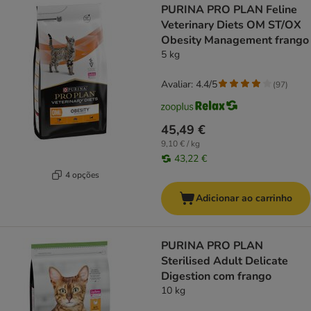
PURINA PRO PLAN Feline
Veterinary Diets OM ST/OX
Obesity Management frango
5 kg
Avaliar: 4.4/5
(
97
)
45,49 €
9,10 € / kg
43,22 €
4 opções
Adicionar ao carrinho
PURINA PRO PLAN
Sterilised Adult Delicate
Digestion com frango
10 kg