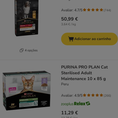
Avaliar: 4.7/5
(
744
)
50,99 €
3,64 € / kg
Adicionar ao carrinho
4 opções
PURINA PRO PLAN Cat
Sterilised Adult
Maintenance 10 x 85 g
Peru
Avaliar: 4.9/5
(
266
)
11,29 €