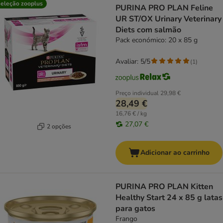
eleção zooplus
PURINA PRO PLAN Feline
UR ST/OX Urinary Veterinary
Diets com salmão
Pack económico: 20 x 85 g
Avaliar: 5/5
(
1
)
Preço individual
29,98 €
28,49 €
16,76 € / kg
27,07 €
2 opções
Adicionar ao carrinho
PURINA PRO PLAN Kitten
Healthy Start 24 x 85 g latas
para gatos
Frango