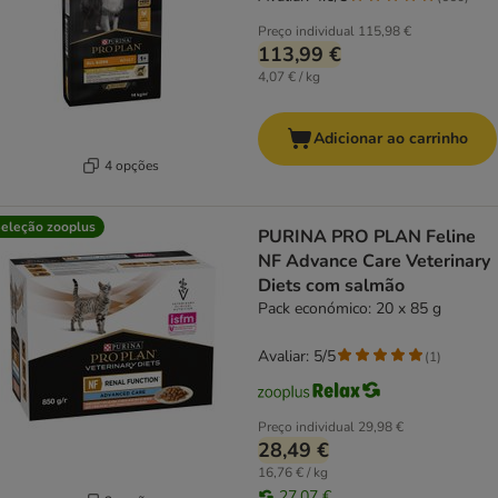
Preço individual
115,98 €
113,99 €
4,07 € / kg
Adicionar ao carrinho
4 opções
eleção zooplus
PURINA PRO PLAN Feline
NF Advance Care Veterinary
Diets com salmão
Pack económico: 20 x 85 g
Avaliar: 5/5
(
1
)
Preço individual
29,98 €
28,49 €
16,76 € / kg
27,07 €