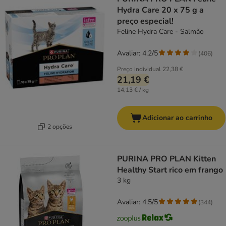
Hydra Care 20 x 75 g a
preço especial!
Feline Hydra Care - Salmão
Avaliar: 4.2/5
(
406
)
Preço individual
22,38 €
21,19 €
14,13 € / kg
Adicionar ao carrinho
2 opções
PURINA PRO PLAN Kitten
Healthy Start rico em frango
3 kg
Avaliar: 4.5/5
(
344
)