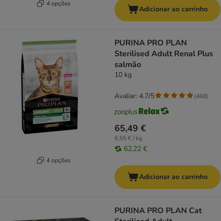
4 opções
Adicionar ao carrinho
PURINA PRO PLAN
Sterilised Adult Renal Plus
salmão
10 kg
Avaliar: 4.7/5
(
468
)
65,49 €
6,55 € / kg
62,22 €
4 opções
Adicionar ao carrinho
PURINA PRO PLAN Cat