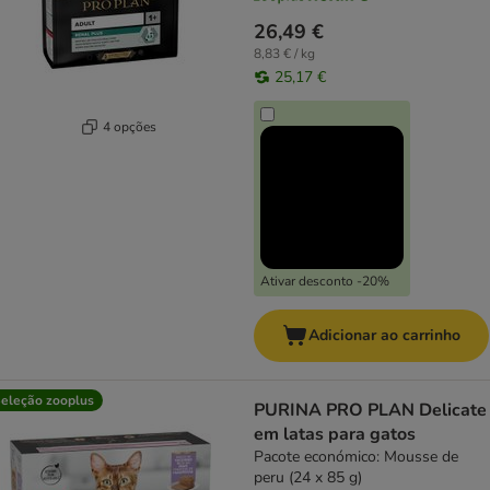
26,49 €
8,83 € / kg
25,17 €
4 opções
Ativar desconto -20%
Adicionar ao carrinho
eleção zooplus
PURINA PRO PLAN Delicate
em latas para gatos
Pacote económico: Mousse de
peru (24 x 85 g)