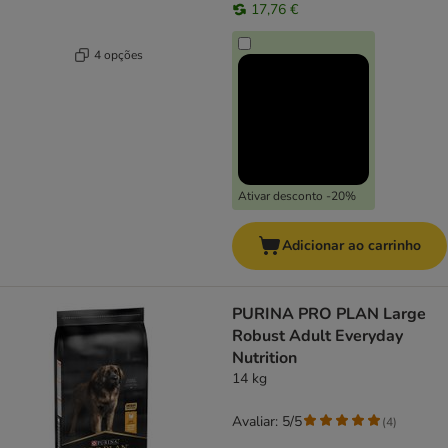
17,76 €
4 opções
Ativar desconto -20%
Adicionar ao carrinho
PURINA PRO PLAN Large
Robust Adult Everyday
Nutrition
14 kg
Avaliar: 5/5
(
4
)