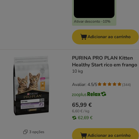
Ativar desconto -10%
Adicionar ao carrinho
PURINA PRO PLAN Kitten
Healthy Start rico em frango
10 kg
Avaliar: 4.5/5
(
344
)
65,99 €
6,60 € / kg
62,69 €
3 opções
Adicionar ao carrinho