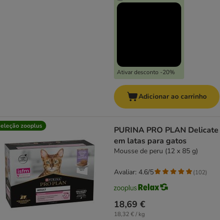
Ativar desconto -20%
Adicionar ao carrinho
eleção zooplus
PURINA PRO PLAN Delicate
em latas para gatos
Mousse de peru (12 x 85 g)
Avaliar: 4.6/5
(
102
)
18,69 €
18,32 € / kg