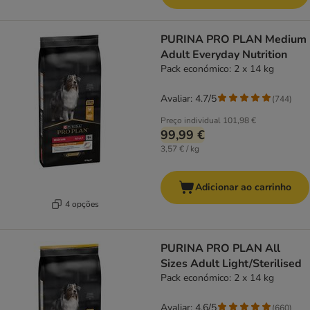
PURINA PRO PLAN Medium
Adult Everyday Nutrition
Pack económico: 2 x 14 kg
Avaliar: 4.7/5
(
744
)
Preço individual
101,98 €
99,99 €
3,57 € / kg
Adicionar ao carrinho
4 opções
PURINA PRO PLAN All
Sizes Adult Light/Sterilised
Pack económico: 2 x 14 kg
Avaliar: 4.6/5
(
660
)