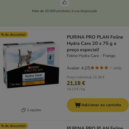
Mais de 10.000 produtos à sua disposição
 % de desconto!
PURINA PRO PLAN Feline
Hydra Care 20 x 75 g a
preço especial!
Feline Hydra Care - Frango
Avaliar: 4.2/5
(
406
)
Preço individual
22,38 €
21,19 €
14,13 € / kg
Adicionar ao carrinho
2 opções
 % de desconto!
PURINA PRO PLAN Feline