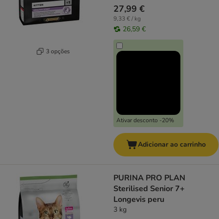
27,99 €
9,33 € / kg
26,59 €
3 opções
Ativar desconto -20%
Adicionar ao carrinho
PURINA PRO PLAN
Sterilised Senior 7+
Longevis peru
3 kg