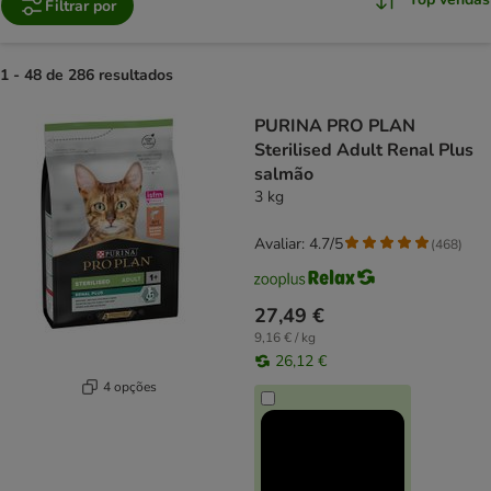
Filtrar por
1 - 48 de 286 resultados
product items have been changed
PURINA PRO PLAN
Sterilised Adult Renal Plus
salmão
3 kg
Avaliar: 4.7/5
(
468
)
27,49 €
9,16 € / kg
26,12 €
4 opções