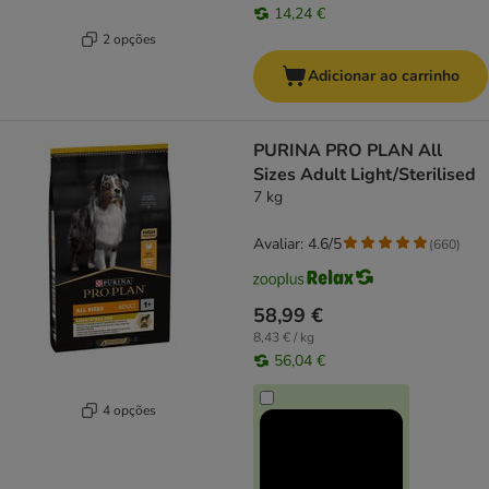
14,24 €
2 opções
Adicionar ao carrinho
PURINA PRO PLAN All
Sizes Adult Light/Sterilised
7 kg
Avaliar: 4.6/5
(
660
)
58,99 €
8,43 € / kg
56,04 €
4 opções