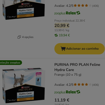
Avaliar: 4.2/5
(
406
)
Preço individual
22,38 €
20,99 €
13,99 € / kg
19,94 €
4 opções
Adicionar ao carrinho
eleção zooplus
PURINA PRO PLAN Feline
Hydra Care
Frango (10 x 75 g)
Avaliar: 4.2/5
(
406
)
11,19 €
14,92 € / kg