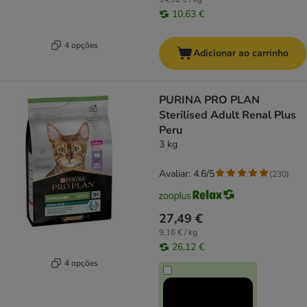
10,63 €
4 opções
Adicionar ao carrinho
PURINA PRO PLAN
Sterilised Adult Renal Plus
Peru
3 kg
Avaliar: 4.6/5
(
230
)
27,49 €
9,16 € / kg
26,12 €
4 opções