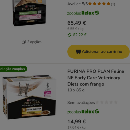
Avaliar: 5/5
(
1
)
65,49 €
6,55 € / kg
62,22 €
2 opções
Adicionar ao carrinho
eleção zooplus
PURINA PRO PLAN Feline
NF Early Care Veterinary
Diets com frango
10 x 85 g
Sem avaliações
14,99 €
17,64 € / kg