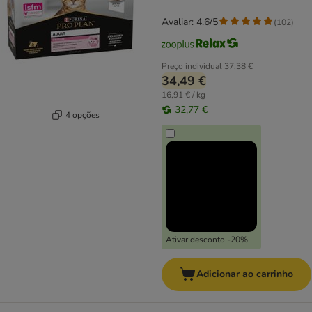
Avaliar: 4.6/5
(
102
)
Preço individual
37,38 €
34,49 €
16,91 € / kg
32,77 €
4 opções
Ativar desconto -20%
Adicionar ao carrinho