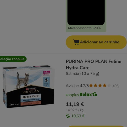
Ativar desconto -20%
Adicionar ao carrinho
eleção zooplus
PURINA PRO PLAN Feline
Hydra Care
Salmão (10 x 75 g)
Avaliar: 4.2/5
(
406
)
11,19 €
14,92 € / kg
10,63 €