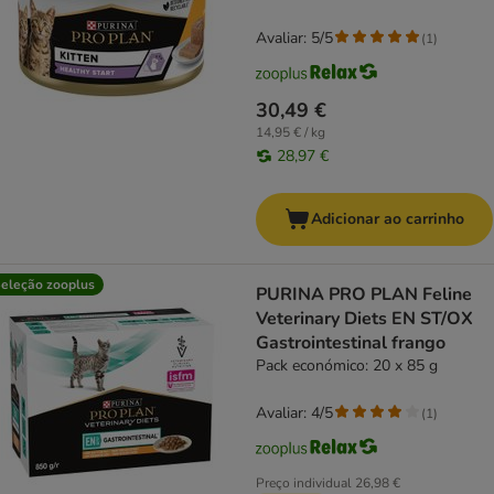
Avaliar: 5/5
(
1
)
30,49 €
14,95 € / kg
28,97 €
Adicionar ao carrinho
eleção zooplus
PURINA PRO PLAN Feline
Veterinary Diets EN ST/OX
Gastrointestinal frango
Pack económico: 20 x 85 g
Avaliar: 4/5
(
1
)
Preço individual
26,98 €