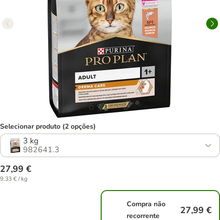
Selecionar produto (2 opções)
3 kg
982641.3
27,99 €
9,33 € / kg
Compra não
27,99 €
recorrente