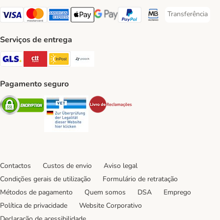
Transferência
Transferência P
Visa Payment Method
Mastercard Payment Method
American Express Payment Method
Apple Pay Payment Method
Google Pay Payment Method
PayPal Payment Method
Multibanco Payment Met
Serviços de entrega
GLS Shipping Method
CTTExpress Shipping Method
InPost Shipping Method
Paack Shipping Method
Pagamento seguro
Security
Security
Security
Contactos
Custos de envio
Aviso legal
Condições gerais de utilização
Formulário de retratação
Métodos de pagamento
Quem somos
DSA
Emprego
Política de privacidade
Website Corporativo
Declaração de acessibilidade