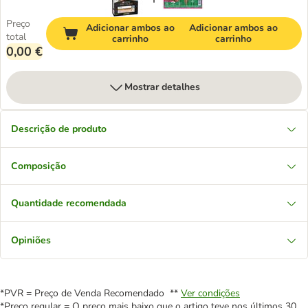
Preço
Adicionar ambos ao
Adicionar ambos ao
total
carrinho
carrinho
0,00 €
Mostrar detalhes
Descrição de produto
Composição
Quantidade recomendada
Opiniões
*PVR = Preço de Venda Recomendado **
Ver condições
*Preço regular = O preço mais baixo que o artigo teve nos últimos 30