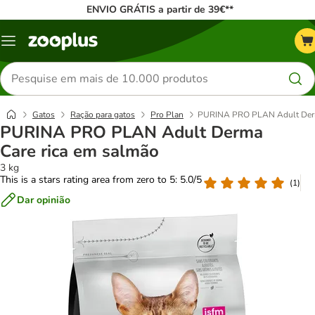
ENVIO GRÁTIS a partir de 39€**
Menu
Pesquisar
produtos
Gatos
Ração para gatos
Pro Plan
PURINA PRO PLAN Adult Derm
PURINA PRO PLAN Adult Derma
Care rica em salmão
3 kg
This is a stars rating area from zero to 5: 5.0/5
(
1
)
Dar opinião