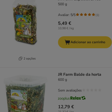
500 g
Avaliar: 5/5
(
1
)
5,49 €
10,98 € / kg
Adicionar ao carrinho
2 opções
JR Farm Balde da horta
600 g
Sem avaliações
12,79 €
21,32 € / kg