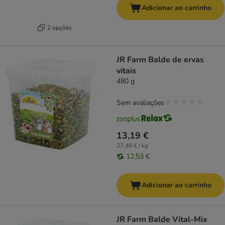
Adicionar ao carrinho
2 opções
JR Farm Balde de ervas
vitais
480 g
Sem avaliações
13,19 €
27,48 € / kg
12,53 €
Adicionar ao carrinho
JR Farm Balde Vital-Mix