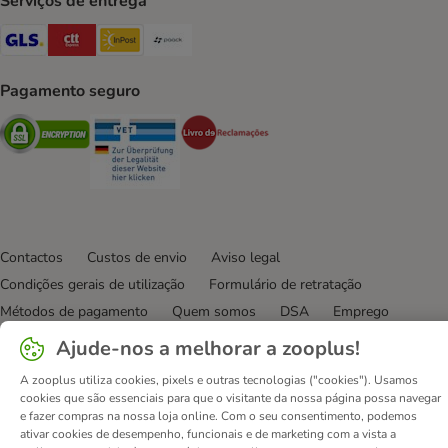
Serviços de entrega
GLS Shipping Method
CTTExpress Shipping Method
InPost Shipping Method
Paack Shipping Method
Pagamento seguro
Security
Security
Security
Contactos
Custos de envio
Aviso legal
Condições gerais de utilização
Formulário de retratação
Métodos de pagamento
Quem somos
DSA
Emprego
Política de privacidade
Website Corporativo
Ajude-nos a melhorar a zooplus!
Declaração de acessibilidade
A zooplus utiliza cookies, pixels e outras tecnologias ("cookies"). Usamos
cookies que são essenciais para que o visitante da nossa página possa navegar
© zooplus SE
2026
e fazer compras na nossa loja online. Com o seu consentimento, podemos
ativar cookies de desempenho, funcionais e de marketing com a vista a