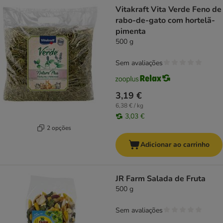
product items have been changed
Vitakraft Vita Verde Feno de
rabo-de-gato com hortelã-
pimenta
500 g
Sem avaliações
3,19 €
6,38 € / kg
3,03 €
2 opções
Adicionar ao carrinho
JR Farm Salada de Fruta
500 g
Sem avaliações