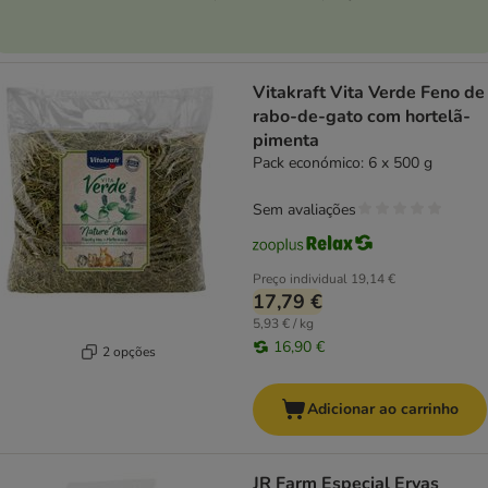
Vitakraft Vita Verde Feno de
rabo-de-gato com hortelã-
pimenta
Pack económico: 6 x 500 g
Sem avaliações
Preço individual
19,14 €
17,79 €
5,93 € / kg
16,90 €
2 opções
Adicionar ao carrinho
JR Farm Especial Ervas