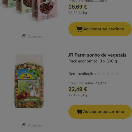
Preço individual
17,98 €
16,69 €
92,72 € / kg
Adicionar ao carrinho
2 opções
JR Farm sonho de vegetais
Pack económico: 3 x 600 g
Sem avaliações
Preço individual
23,97 €
22,49 €
12,49 € / kg
Adicionar ao carrinho
2 opções