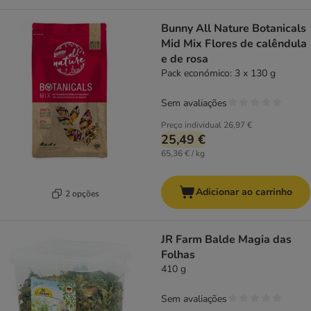
Bunny All Nature Botanicals
Mid Mix Flores de calêndula
e de rosa
Pack económico: 3 x 130 g
Sem avaliações
Preço individual
26,97 €
25,49 €
65,36 € / kg
Adicionar ao carrinho
2 opções
JR Farm Balde Magia das
Folhas
410 g
Sem avaliações