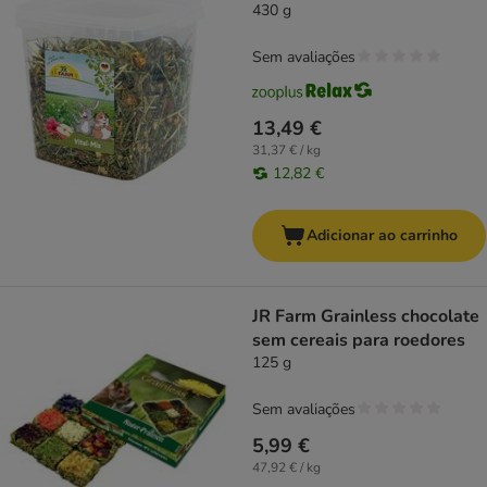
430 g
Sem avaliações
13,49 €
31,37 € / kg
12,82 €
Adicionar ao carrinho
JR Farm Grainless chocolate
sem cereais para roedores
125 g
Sem avaliações
5,99 €
47,92 € / kg