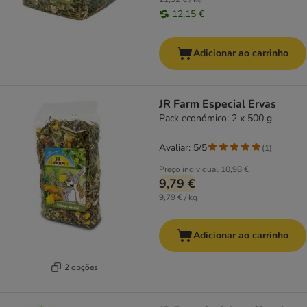
12,15 €
Adicionar ao carrinho
JR Farm Especial Ervas
Pack económico: 2 x 500 g
Avaliar: 5/5
(
1
)
Preço individual
10,98 €
9,79 €
9,79 € / kg
Adicionar ao carrinho
2 opções