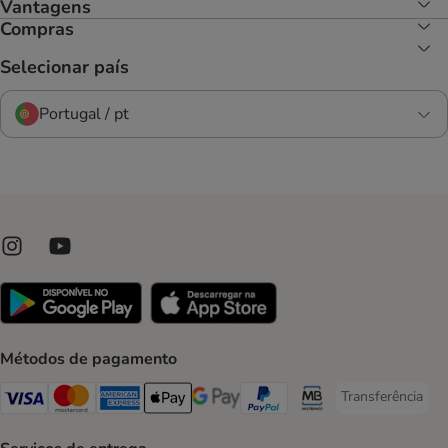
Vantagens
Compras
Selecionar país
Portugal / pt
Métodos de pagamento
Transferência
Transferência P
Visa Payment Method
Mastercard Payment Method
American Express Payment Method
Apple Pay Payment Method
Google Pay Payment Method
PayPal Payment Method
Multibanco Payment Met