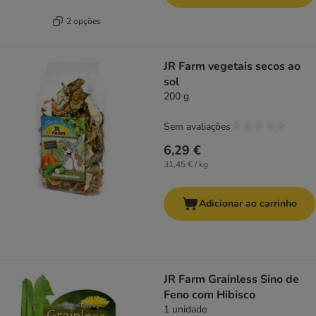
2 opções
JR Farm vegetais secos ao
sol
200 g
Sem avaliações
6,29 €
31,45 € / kg
Adicionar ao carrinho
JR Farm Grainless Sino de
Feno com Hibisco
1 unidade