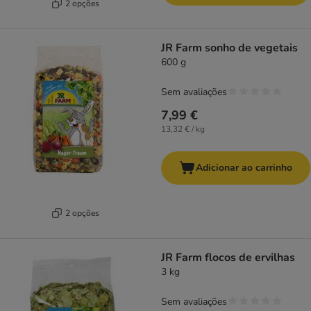
2 opções
JR Farm sonho de vegetais
600 g
Sem avaliações
7,99 €
13,32 € / kg
Adicionar ao carrinho
2 opções
JR Farm flocos de ervilhas
3 kg
Sem avaliações