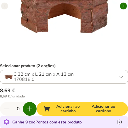
Selecionar produto (2 opções)
C 32 cm x L 21 cm x A 13 cm
470818.0
8,69 €
8,69 € / unidade
Adicionar ao
Adicionar ao
carrinho
carrinho
Ganhe 9 zooPontos com este produto