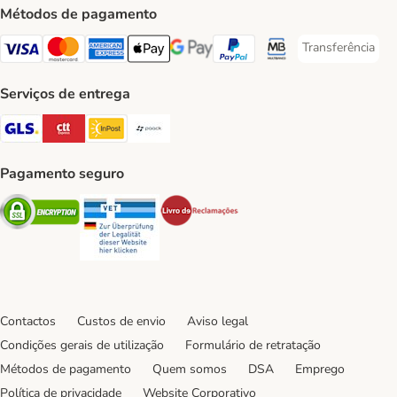
Métodos de pagamento
Transferência
Transferência P
Visa Payment Method
Mastercard Payment Method
American Express Payment Method
Apple Pay Payment Method
Google Pay Payment Method
PayPal Payment Method
Multibanco Payment Met
Serviços de entrega
GLS Shipping Method
CTTExpress Shipping Method
InPost Shipping Method
Paack Shipping Method
Pagamento seguro
Security
Security
Security
Contactos
Custos de envio
Aviso legal
Condições gerais de utilização
Formulário de retratação
Métodos de pagamento
Quem somos
DSA
Emprego
Política de privacidade
Website Corporativo