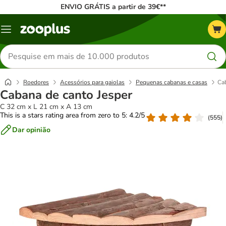
ENVIO GRÁTIS a partir de 39€**
Menu
Pesquisar
produtos
Roedores
Acessórios para gaiolas
Pequenas cabanas e casas
Ca
Cabana de canto Jesper
C 32 cm x L 21 cm x A 13 cm
This is a stars rating area from zero to 5: 4.2/5
(
555
)
Dar opinião