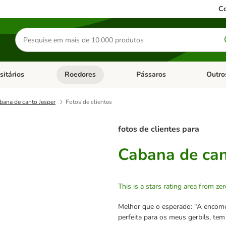
Co
Pesquisar
produtos
sitários
Roedores
Pássaros
Outro
de categoria: Dieta Vet.
Abrir menu de categoria: Antiparasitários
Abrir menu de categoria: Roed
Abrir me
bana de canto Jesper
Fotos de clientes
fotos de clientes para
Cabana de can
This is a stars rating area from zer
Melhor que o esperado: "A encom
perfeita para os meus gerbils, t