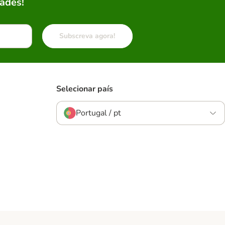
ades!
Subscreva agora!
Selecionar país
Portugal / pt