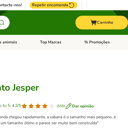
ntacte-nos!
Repetir encomenda
Carrinho
s animais
Top Marcas
% Promoções
ores
nu de categoria: Pássaros
Abrir menu de categoria: Outros animais
Abrir menu de categoria: T
to Jesper
o to 5: 4.2/5
Dar opinião
(
555
)
enda chegou rapidamente, a cabana é o tamanho mais pequeno, é
em um tamanho ótimo e parece ser muito bem construída"