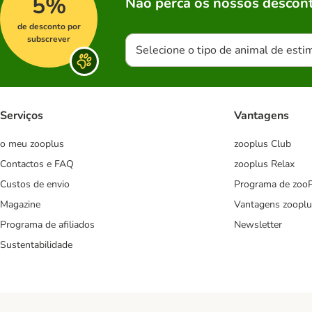
5%
Não perca os nossos descont
de desconto por
subscrever
Selecione o tipo de animal de esti
Serviços
Vantagens
o meu zooplus
zooplus Club
Contactos e FAQ
zooplus Relax
Custos de envio
Programa de zoo
Magazine
Vantagens zooplu
Programa de afiliados
Newsletter
Sustentabilidade