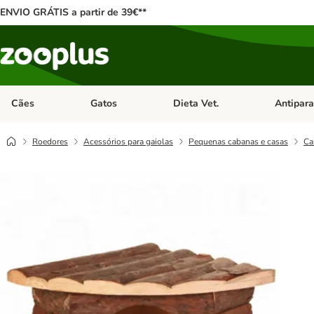
ENVIO GRÁTIS a partir de 39€**
Cães
Gatos
Dieta Vet.
Antipara
Abrir menu de categoria: Cães
Abrir menu de categoria: Gatos
Abrir menu 
Roedores
Acessórios para gaiolas
Pequenas cabanas e casas
Ca