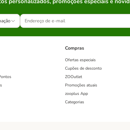
os personalizados, promoções especiais e novid
mação
Compras
Ofertas especiais
Cupões de desconto
Pontos
ZOOutlet
s
Promoções atuais
zooplus App
Categorias