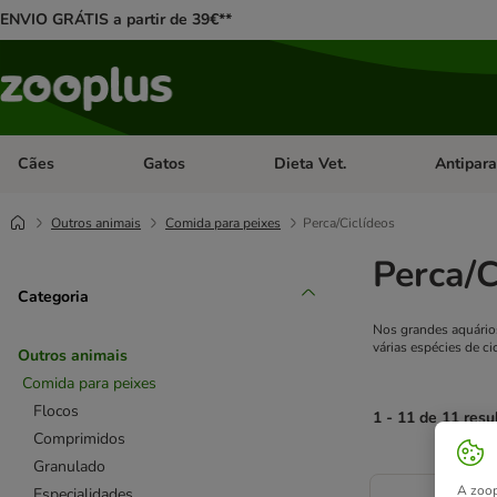
ENVIO GRÁTIS a partir de 39€**
Cães
Gatos
Dieta Vet.
Antipara
Abrir menu de categoria: Cães
Abrir menu de categoria: Gatos
Abrir menu 
Outros animais
Comida para peixes
Perca/Ciclídeos
Perca/C
Categoria
Nos grandes aquários
várias espécies de ci
Outros animais
Comida para peixes
Flocos
1 - 11 de 11 resu
Comprimidos
Granulado
product items ha
A zoop
Especialidades