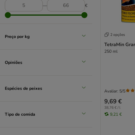
―
€
2 opções
Preço por kg
TetraMin Gra
250 ml
Opiniões
Espécies de peixes
Avaliar: 5/5
9,69 €
38,76 € / l
Tipo de comida
9,21 €