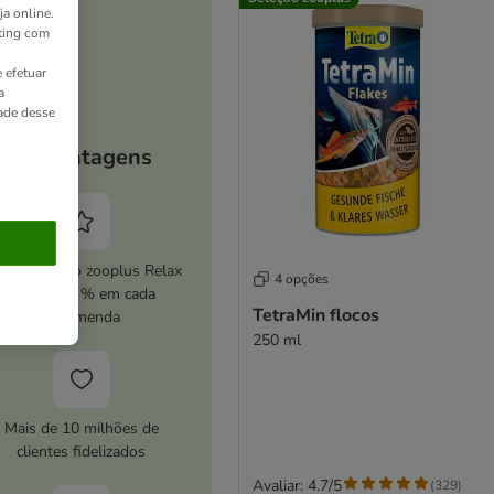
ja online.
ting com
 efetuar
a
dade desse
As vantagens
ive o serviço zooplus Relax
4 opções
e poupe 5 % em cada
TetraMin flocos
encomenda
250 ml
Mais de 10 milhões de
clientes fidelizados
Avaliar: 4.7/5
(
329
)