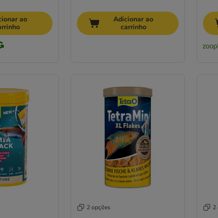
cionar ao
Adicionar ao
arrinho
carrinho
2 opções
2