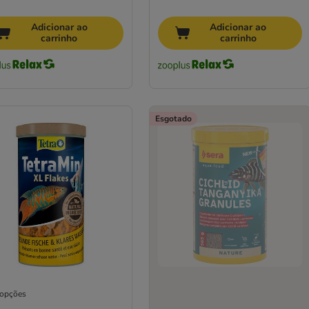
Adicionar ao
Adicionar ao
carrinho
carrinho
Esgotado
 opções