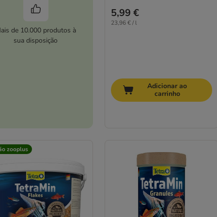
5,99 €
23,96 € / l
ais de 10.000 produtos à
sua disposição
Adicionar ao
carrinho
ão zooplus