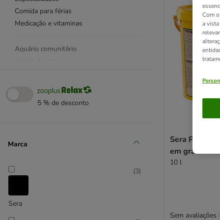
essenc
Comida para férias
Com o 
Medicação e vitaminas
a vist
releva
altera
Aquário comunitário
entida
tratam
Peixes de lago
Peixes de fundo
Person
Perca/Ciclídeos
Peixe-disco
5 % de desconto
Invertebrados
Nano-Peixes de Aquário
Peixinho-dourado - água fria
Sera Pond Gr
Marca
em grânulos
JBL
10 l
(
3
)
Sera
Tetra
Sera
Sem avaliações