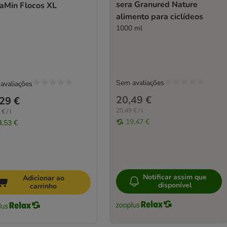
sera Granured Nature
raMin Flocos XL
alimento para ciclídeos
1000 ml
Sem avaliações
avaliações
20,49 €
29 €
20,49 € / l
€ / l
19,47 €
4,53 €
Notificar assim que
Adicionar ao
disponível
carrinho