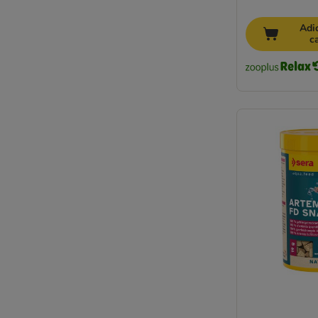
Adi
c