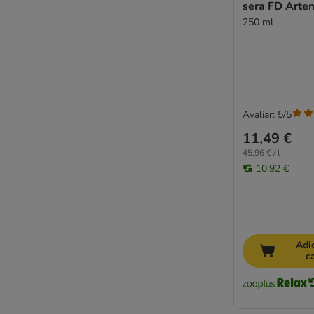
sera FD Arte
250 ml
Avaliar: 5/5
11,49 €
45,96 € / l
10,92 €
Adi
c