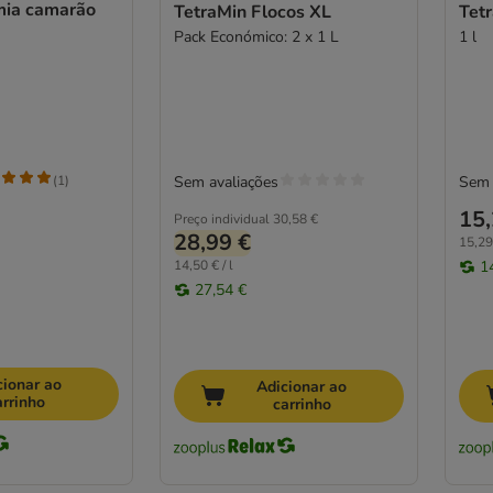
mia camarão
TetraMin Flocos XL
Tet
Pack Económico: 2 x 1 L
1 l
(
1
)
Sem avaliações
Sem 
15,
Preço individual
30,58 €
28,99 €
15,29 
14,50 € / l
1
27,54 €
cionar ao
Adicionar ao
arrinho
carrinho