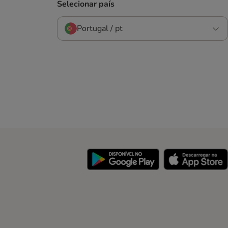
Selecionar país
Portugal / pt
y
Security