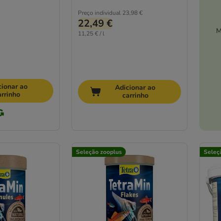
Preço individual
23,98 €
22,49 €
M
11,25 € / l
cionar ao
Adicionar ao
arrinho
carrinho
Seleção zooplus
Seleç