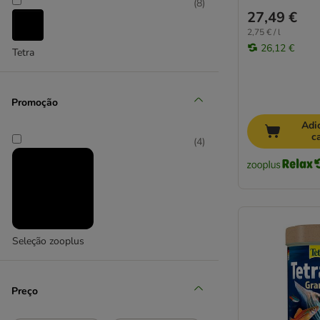
(
8
)
27,49 €
2,75 € / l
26,12 €
Tetra
Promoção
Adi
c
(
4
)
Seleção zooplus
Preço