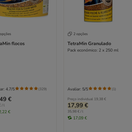
 opções
2 opções
aMin flocos
TetraMin Granulado
Pack económico: 2 x 250 ml
ar: 4.7/5
Avaliar: 5/5
(
329
)
(
1
)
49 €
Preço individual
19,38 €
17,99 €
 / l
2,22 €
35,98 € / l
17,09 €