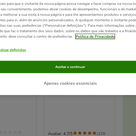
iais para que o visitante da nossa página possa navegar e fazer compras na nossa lo
seu consentimento, podemos ativar cookies de desempenho, funcionais e de marke
a a melhorar a sua visita à nossa página e para lhe apresentarmos produtos e serviços
ntes para si, além de anúncios personalizados. A qualquer momento o visitante pode
ções nas suas preferências ("Personalizar definições"). Para mais informações sobre 
de que faz o tratamento dos seus dados, sobre os dados que são tratados e a finali
ento, deve consultar o centro de preferências.
Política de Privacidade
alizar definições
Aceitar e continuar
At
4 opções
Apenas cookies essenciais
anulat Nature
TetraMin flocos
Pack económico: 2 x 1000 ml
Avaliar: 4.7/5
(
329
)