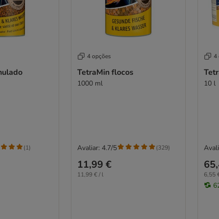
4 opções
4
nulado
TetraMin flocos
Tetr
1000 ml
10 l
Avaliar: 4.7/5
Avali
(
1
)
(
329
)
11,99 €
65,
11,99 € / l
6,55 €
6