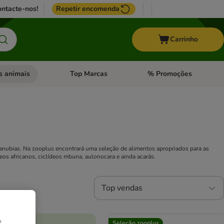
ntacte-nos!
Repetir encomenda
Carrinho
s animais
Top Marcas
% Promoções
ores
nu de categoria: Pássaros
Abrir menu de categoria: Outros animais
Abrir menu de categoria: T
 anubias. Na zooplus encontrará uma seleção de alimentos apropriados para as
deos africanos, ciclídeos mbuna, aulonocara e ainda acarás.
Top vendas
o
Seleção zooplus