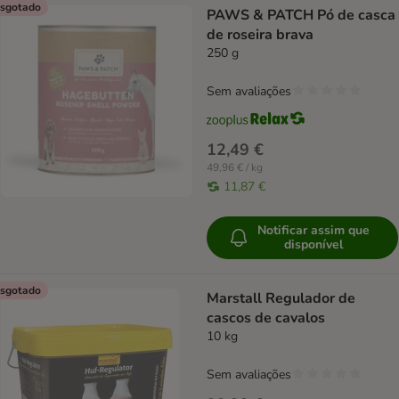
sgotado
PAWS & PATCH Pó de casca
de roseira brava
250 g
Sem avaliações
12,49 €
49,96 € / kg
11,87 €
Notificar assim que
disponível
sgotado
Marstall Regulador de
cascos de cavalos
10 kg
Sem avaliações