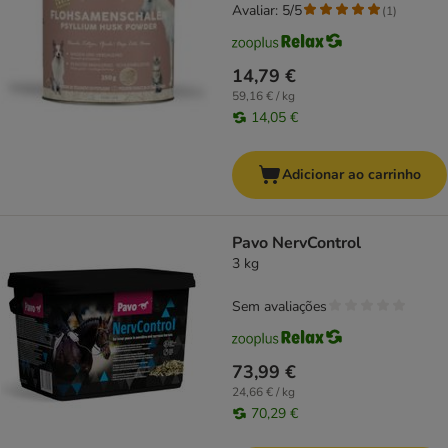
Avaliar: 5/5
(
1
)
14,79 €
59,16 € / kg
14,05 €
Adicionar ao carrinho
Pavo NervControl
3 kg
Sem avaliações
73,99 €
24,66 € / kg
70,29 €