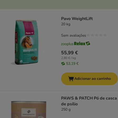
Pavo WeightLift
20 kg
Sem avaliações
55,99 €
2,80 € / kg
53,19 €
Adicionar ao carrinho
PAWS & PATCH Pó de casca
de psílio
250 g