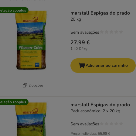
product items have been changed
eleção zooplus
marstall Espigas do prado
20 kg
Sem avaliações
27,99 €
1,40 € / kg
Adicionar ao carrinho
2 opções
eleção zooplus
marstall Espigas do prado
Pack económico: 2 x 20 kg
Sem avaliações
Preço individual
55,98 €