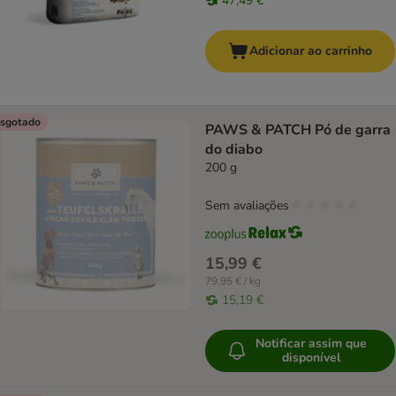
47,49 €
Adicionar ao carrinho
sgotado
PAWS & PATCH Pó de garra
do diabo
200 g
Sem avaliações
15,99 €
79,95 € / kg
15,19 €
Notificar assim que
disponível