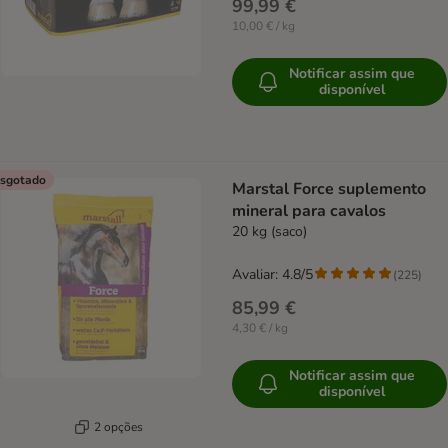
99,99 €
10,00 € / kg
Notificar assim que
disponível
sgotado
Marstal Force suplemento
mineral para cavalos
20 kg (saco)
Avaliar: 4.8/5
(
225
)
85,99 €
4,30 € / kg
Notificar assim que
disponível
2 opções