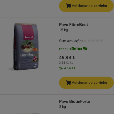
Adicionar ao carrinho
Pavo FibreBeet
15 kg
Sem avaliações
49,99 €
3,33 € / kg
47,49 €
Adicionar ao carrinho
Pavo BiotinForte
3 kg