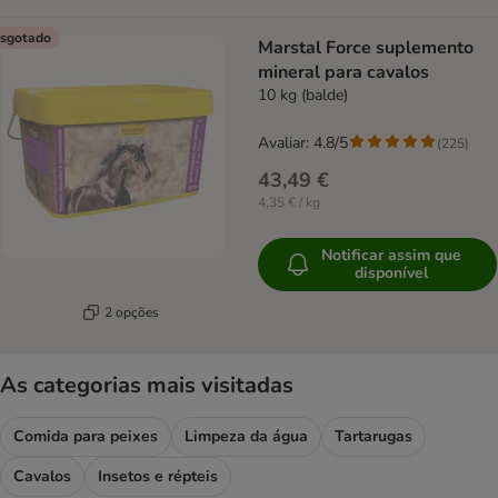
sgotado
Marstal Force suplemento
mineral para cavalos
10 kg (balde)
Avaliar: 4.8/5
(
225
)
43,49 €
4,35 € / kg
Notificar assim que
disponível
2 opções
As categorias mais visitadas
Comida para peixes
Limpeza da água
Tartarugas
Cavalos
Insetos e répteis