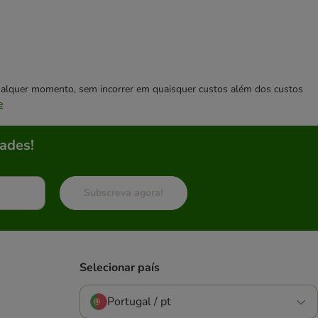
 qualquer momento, sem incorrer em quaisquer custos além dos custos
e
ades!
Subscreva agora!
Selecionar país
Portugal / pt