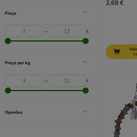
2,69 €
Preço
―
€
Adi
c
Preço por kg
―
€
Opiniões