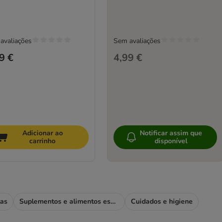
avaliações
Sem avaliações
9 €
4,99 €
Adicionar ao
Notificar assim que
carrinho
disponível
las
Suplementos e alimentos especiais
Cuidados e higiene