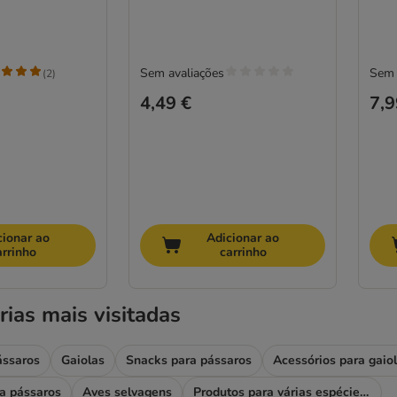
Sem avaliações
Sem 
(
2
)
4,49 €
7,9
cionar ao
Adicionar ao
arrinho
carrinho
rias mais visitadas
ássaros
Gaiolas
Snacks para pássaros
Acessórios para gaio
a pássaros
Aves selvagens
Produtos para várias espécies de aves