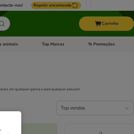
ntacte-nos!
Repetir encomenda
Carrinho
s animais
Top Marcas
% Promoções
ores
nu de categoria: Pássaros
Abrir menu de categoria: Outros animais
Abrir menu de categoria: T
áveis em qualquer gaiola e para qualquer pássaro!
Top vendas
o