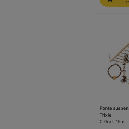
c
Ponte suspen
Trixie
C 35 x L 15cm