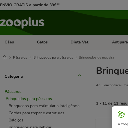
ENVIO GRÁTIS a partir de 39€**
Cães
Gatos
Dieta Vet.
Antipara
Abrir menu de categoria: Cães
Abrir menu de categoria: Gatos
Abrir menu 
Pássaros
Brinquedos para pássaros
Brinquedos de madeira
Brinqu
Categoria
Aqui encontrará uma 
Pássaros
Brinquedos para pássaros
1 - 11 de 11 resu
Brinquedos para estimular a inteligência
Cordas para trepar e estruturas
product items ha
Baloiços
A zoop
Brinquedos para debicar