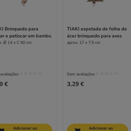
KI Brinquedo para
TIAKI espetada de folha de
par e petiscar em bambu
ácer brinquedo para aves
x. Ø 14 x C 60 cm
aprox. 17 x 7.5 cm
avaliações
Sem avaliações
9 €
3,29 €
Adicionar ao
Adicionar ao