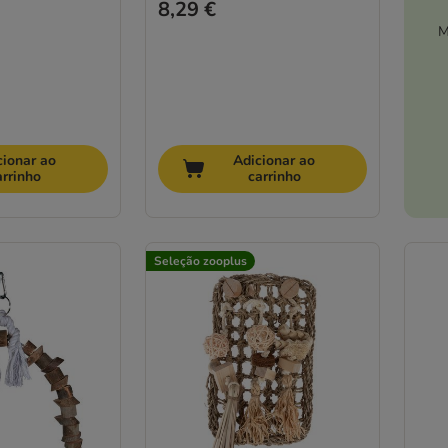
8,29 €
M
cionar ao
Adicionar ao
arrinho
carrinho
Seleção zooplus