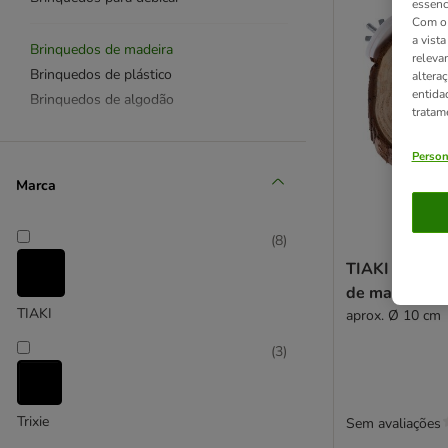
essenc
Com o 
a vist
Brinquedos de madeira
releva
Brinquedos de plástico
altera
entida
Brinquedos de algodão
tratam
Brinquedos para pendurar
Person
Brinquedos de mesa
Marca
Outros brinquedos
(
8
)
TIAKI plataf
de madeira c
TIAKI
aprox. Ø 10 cm
(
3
)
Trixie
Sem avaliações