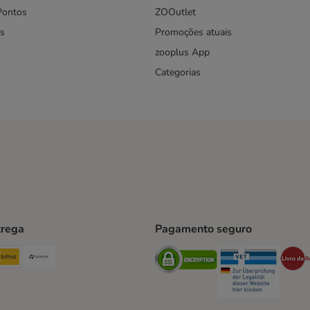
Pontos
ZOOutlet
s
Promoções atuais
zooplus App
Categorias
trega
Pagamento seguro
ping Method
TExpress Shipping Method
InPost Shipping Method
Paack Shipping Method
Security
Securit
hod