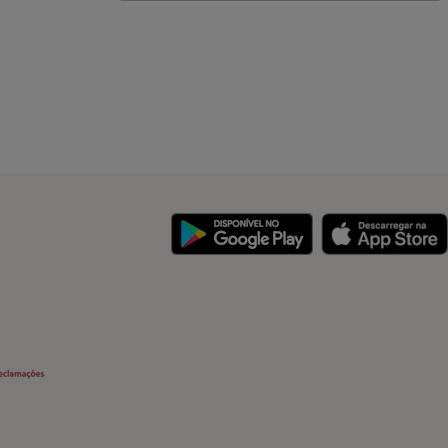
y
Security