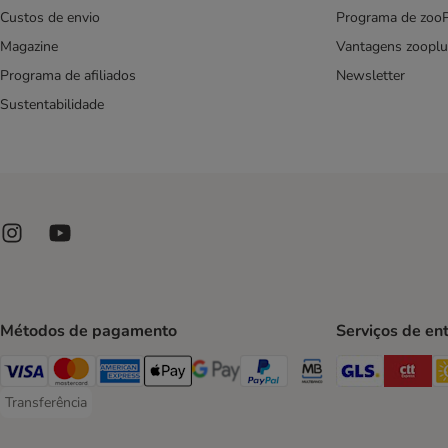
Custos de envio
Programa de zoo
Magazine
Vantagens zooplu
Programa de afiliados
Newsletter
Sustentabilidade
Métodos de pagamento
Serviços de en
GLS Ship
CT
Visa Payment Method
Mastercard Payment Method
American Express Payment Method
Apple Pay Payment Method
Google Pay Payment Method
PayPal Payment Method
Multibanco Payment Met
Transferência
Transferência Payment Method