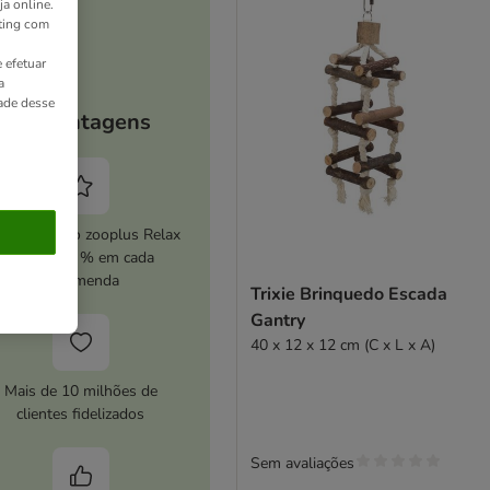
ja online.
ting com
 efetuar
a
dade desse
As vantagens
ive o serviço zooplus Relax
e poupe 5 % em cada
encomenda
Trixie Brinquedo Escada
Gantry
40 x 12 x 12 cm (C x L x A)
Mais de 10 milhões de
clientes fidelizados
Sem avaliações