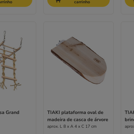
arrinho
carrinho
sa Grand
TIAKI plataforma oval de
TIA
madeira de casca de árvore
bri
aprox. L 8 x A 4 x C 17 cm
apro