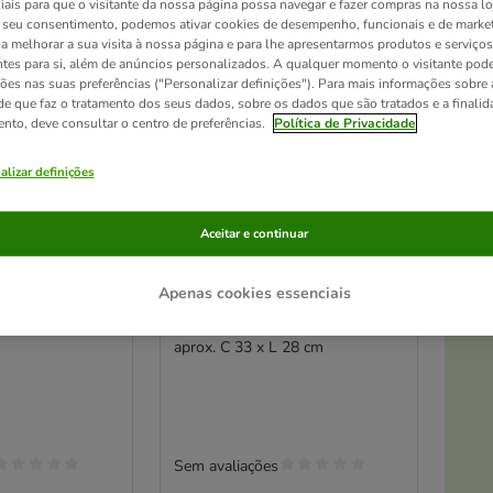
iais para que o visitante da nossa página possa navegar e fazer compras na nossa lo
seu consentimento, podemos ativar cookies de desempenho, funcionais e de marke
a a melhorar a sua visita à nossa página e para lhe apresentarmos produtos e serviços
ntes para si, além de anúncios personalizados. A qualquer momento o visitante pode
ções nas suas preferências ("Personalizar definições"). Para mais informações sobre 
de que faz o tratamento dos seus dados, sobre os dados que são tratados e a finali
ento, deve consultar o centro de preferências.
Política de Privacidade
alizar definições
Aceitar e continuar
At
Apenas cookies essenciais
orma redonda
TIAKI Robot Man Brinquedo
om casca
para pássaros
aprox. C 33 x L 28 cm
Sem avaliações