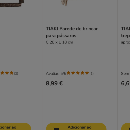
TIAKI Parede de brincar
TIA
para pássaros
tre
C 28 x L 18 cm
apro
Avaliar: 5/5
Sem 
(
2
)
(
1
)
8,99 €
6,6
cionar ao
Adicionar ao