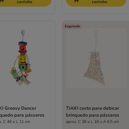
carrinho
carrinho
Esgotado
KI Groovy Dancer
TIAKI cesto para debicar
nquedo para pássaros
brinquedo para pássaros
x. C 46 x L 11 cm
aprox. C 38 x L 18 x A 6,5 cm