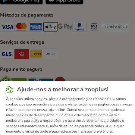
Métodos de pagamento
Transferência
Transferência P
Visa Payment Method
Mastercard Payment Method
American Express Payment Method
Apple Pay Payment Method
Google Pay Payment Method
PayPal Payment Method
Multibanco Payment Met
Serviços de entrega
GLS Shipping Method
CTTExpress Shipping Method
InPost Shipping Method
Paack Shipping Method
Pagamento seguro
Security
Security
Security
Ajude-nos a melhorar a zooplus!
A zooplus utiliza cookies, pixels e outras tecnologias ("cookies"). Usamos
cookies que são essenciais para que o visitante da nossa página possa navegar
e fazer compras na nossa loja online. Com o seu consentimento, podemos
ativar cookies de desempenho, funcionais e de marketing com a vista a
Contactos
Custos de envio
Aviso legal
melhorar a sua visita à nossa página e para lhe apresentarmos produtos e
serviços relevantes para si, além de anúncios personalizados. A qualquer
Condições gerais de utilização
Formulário de retratação
momento o visitante pode efetuar alterações nas suas preferências