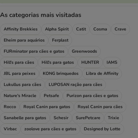
As categorias mais visitadas
Affinity Brekkies
Alpha Spirit
Catit
Cosma
Crave
Eheim para aquários
Ferplast
FURminator para cães e gatos
Greenwoods
Hill's para cães
Hill's para gatos
HUNTER
IAMS
JBL para peixes
KONG brinquedos
Libra de Affinity
Lukullus para cães
LUPOSAN ração para cães
Nature's Miracle
Petsafe
Purizon para cães e gatos
Rocco
Royal Canin para gatos
Royal Canin para cães
Sanabelle para gatos
Schesir
SurePetcare
Trixie
Virbac
zoolove para cães e gatos
Designed by Lotte