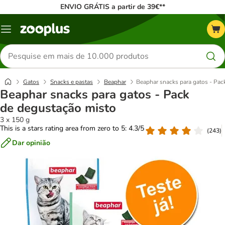
ENVIO GRÁTIS a partir de 39€**
Menu
Pesquisar
produtos
Gatos
Snacks e pastas
Beaphar
Beaphar snacks para gatos - Pac
Beaphar snacks para gatos - Pack
de degustação misto
3 x 150 g
This is a stars rating area from zero to 5: 4.3/5
(
243
)
Dar opinião