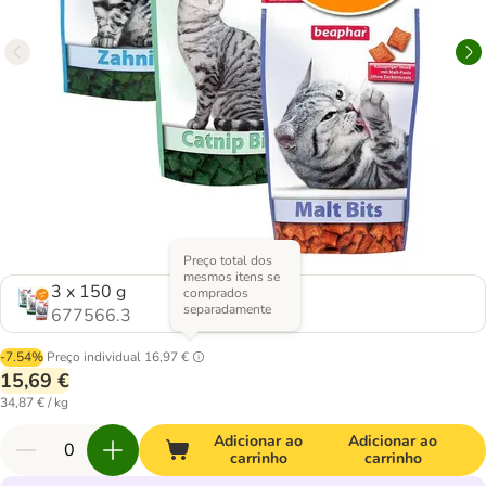
Preço total dos
mesmos itens se
3 x 150 g
comprados
separadamente
677566.3
-7.54%
Preço individual
16,97 €
15,69 €
34,87 € / kg
Adicionar ao
Adicionar ao
carrinho
carrinho