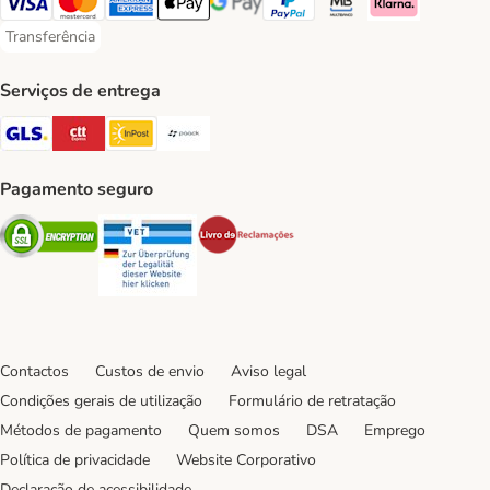
Visa Payment Method
Mastercard Payment Method
American Express Payment Method
Apple Pay Payment Method
Google Pay Payment Method
PayPal Payment Method
Multibanco Payment Met
Klarna Payment 
Transferência
Transferência Payment Method
Serviços de entrega
GLS Shipping Method
CTTExpress Shipping Method
InPost Shipping Method
Paack Shipping Method
Pagamento seguro
Security
Security
Security
Contactos
Custos de envio
Aviso legal
Condições gerais de utilização
Formulário de retratação
Métodos de pagamento
Quem somos
DSA
Emprego
Política de privacidade
Website Corporativo
Declaração de acessibilidade