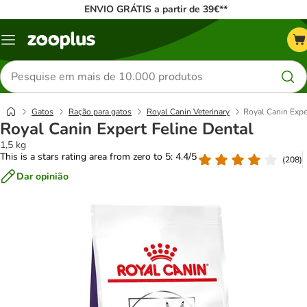
ENVIO GRÁTIS a partir de 39€**
Menu
Pesquisar
produtos
Gatos
Ração para gatos
Royal Canin Veterinary
Royal Canin Expe
Royal Canin Expert Feline Dental
1,5 kg
This is a stars rating area from zero to 5: 4.4/5
(
208
)
Dar opinião