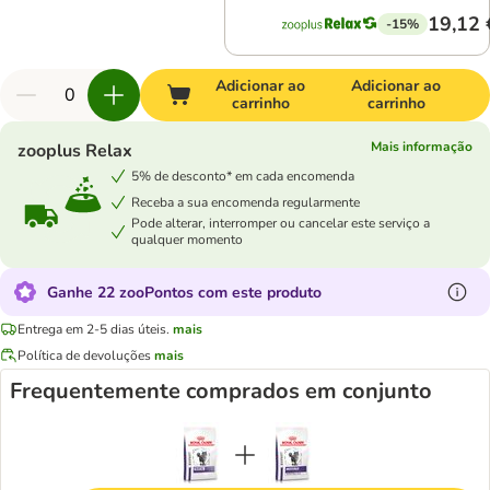
19,12 
-15%
Adicionar ao
Adicionar ao
carrinho
carrinho
Mais informação
zooplus Relax
5% de desconto* em cada encomenda
Receba a sua encomenda regularmente
Pode alterar, interromper ou cancelar este serviço a
qualquer momento
Ganhe 22 zooPontos com este produto
Entrega em 2-5 dias úteis.
mais
Política de devoluções
mais
Frequentemente comprados em conjunto