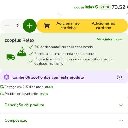
73,52 
-15%
Adicionar ao
Adicionar ao
carrinho
carrinho
Mais informação
zooplus Relax
5% de desconto* em cada encomenda
Receba a sua encomenda regularmente
Pode alterar, interromper ou cancelar este serviço a
qualquer momento
Ganhe 86 zooPontos com este produto
Entrega em 2-5 dias úteis.
mais
Política de devoluções
mais
Descrição de produto
Composição