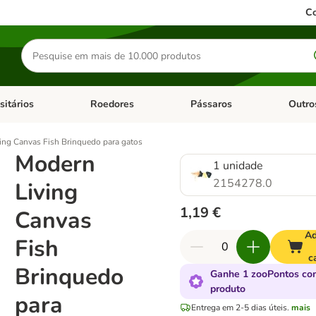
Co
Pesquisar
produtos
sitários
Roedores
Pássaros
Outro
de categoria: Dieta Vet.
Abrir menu de categoria: Antiparasitários
Abrir menu de categoria: Roed
Abrir me
ing Canvas Fish Brinquedo para gatos
Modern
1 unidade
2154278.0
Living
1,19 €
Canvas
Ad
Fish
c
Brinquedo
Ganhe 1 zooPontos co
produto
para
Entrega em 2-5 dias úteis.
mais