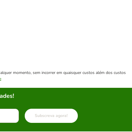
 qualquer momento, sem incorrer em quaisquer custos além dos custos
e
ades!
Subscreva agora!