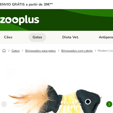
ENVIO GRÁTIS a partir de 39€**
Cães
Gatos
Dieta Vet.
Antipara
Abrir menu de categoria: Cães
Abrir menu de categoria: Gatos
Abrir menu 
Gatos
Brinquedos para gatos
Brinquedos com catnip
Modern Liv