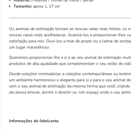
Material:
Poliéster / folhas de milho / penas
Tamanho:
aprox. L 17 cm
___________________________________________________________
Os animais de estimação tornam as nossas vidas mais felizes, os 
nossas casas mais acolhedoras. Acariciá-los e proporcionar-lhes ca
satisfação para nós. Ouvi-los a miar de prazer ou a ladrar de exc
um lugar maravilhoso.
Queremos proporcionar-lhe a si e ao seu animal de estimação mu
produtos de alta qualidade que complementam o seu estilo de vida
Desde coleções minimalistas a coleções contemporâneas ou boémi
um ambiente harmonioso e elegante para si e para o seu animal de
com o seu animal de estimação da mesma forma que você, criando
ele possa brincar, dormir e divertir-se. Um espaço onde o seu anim
Informações do fabricante