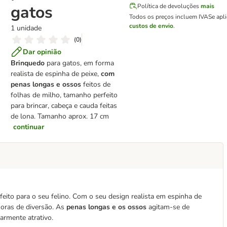
gatos
Política de devoluções
mais
Todos os preços incluem IVA
Se apl
custos de envio
.
1 unidade
(
0
)
Dar opinião
Brinquedo
para gatos, em forma
realista de espinha de peixe,
com
penas longas e ossos
feitos de
folhas de milho, tamanho perfeito
para brincar, cabeça e cauda feitas
de lona. Tamanho aprox. 17 cm
continuar
eito para o seu felino. Com o seu design realista em espinha de
 horas de diversão. As
penas longas e os ossos
agitam-se de
armente atrativo.