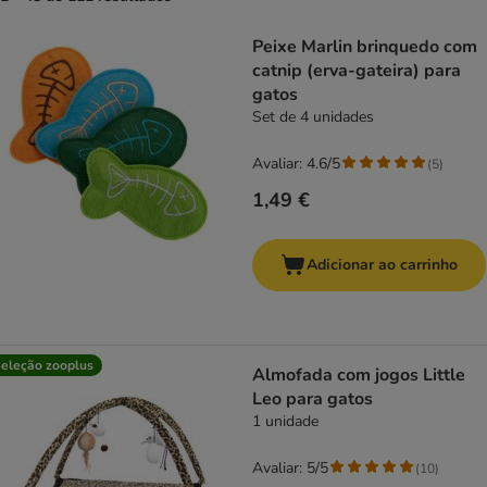
product items have been changed
Peixe Marlin brinquedo com
catnip (erva-gateira) para
gatos
Set de 4 unidades
Avaliar: 4.6/5
(
5
)
1,49 €
Adicionar ao carrinho
eleção zooplus
Almofada com jogos Little
Leo para gatos
1 unidade
Avaliar: 5/5
(
10
)