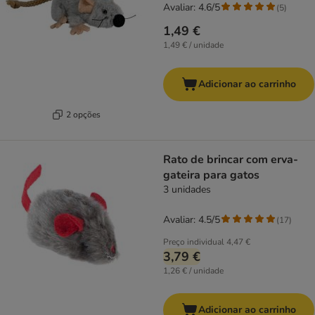
Avaliar: 4.6/5
(
5
)
1,49 €
1,49 € / unidade
Adicionar ao carrinho
2 opções
Rato de brincar com erva-
gateira para gatos
3 unidades
Avaliar: 4.5/5
(
17
)
Preço individual
4,47 €
3,79 €
1,26 € / unidade
Adicionar ao carrinho