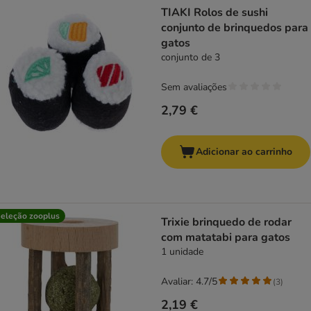
TIAKI Rolos de sushi
conjunto de brinquedos para
gatos
conjunto de 3
Sem avaliações
2,79 €
Adicionar ao carrinho
eleção zooplus
Trixie brinquedo de rodar
com matatabi para gatos
1 unidade
Avaliar: 4.7/5
(
3
)
2,19 €