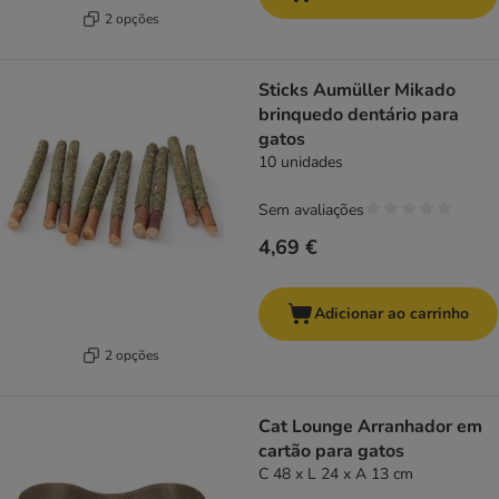
2 opções
Sticks Aumüller Mikado
brinquedo dentário para
gatos
10 unidades
Sem avaliações
4,69 €
Adicionar ao carrinho
2 opções
Cat Lounge Arranhador em
cartão para gatos
C 48 x L 24 x A 13 cm