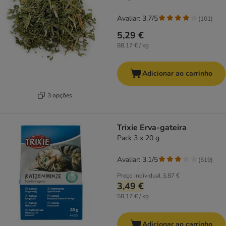
Avaliar: 3.7/5
(
101
)
5,29 €
88,17 € / kg
Adicionar ao carrinho
3 opções
Trixie Erva-gateira
Pack 3 x 20 g
Avaliar: 3.1/5
(
519
)
Preço individual
3,87 €
3,49 €
58,17 € / kg
Adicionar ao carrinho