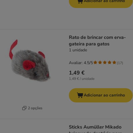
Adicionar ao carrinho
Rato de brincar com erva-
gateira para gatos
1 unidade
Avaliar: 4.5/5
(
17
)
1,49 €
1,49 € / unidade
Adicionar ao carrinho
2 opções
Sticks Aumüller Mikado