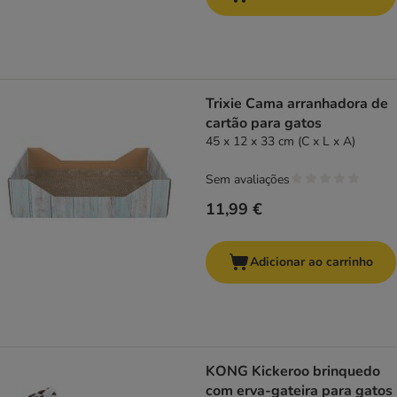
Trixie Cama arranhadora de
cartão para gatos
45 x 12 x 33 cm (C x L x A)
Sem avaliações
11,99 €
Adicionar ao carrinho
KONG Kickeroo brinquedo
com erva-gateira para gatos