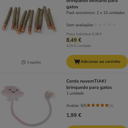
brinquedo dentário para
gatos
Pack económico: 2 x 10 unidades
Sem avaliações
Preço individual
9,38 €
8,49 €
4,25 € / unidade
Adicionar ao carrinho
2 opções
Corda nuvemTIAKI
brinquedo para gatos
1 unidade
Avaliar: 5/5
(
1
)
1,99 €