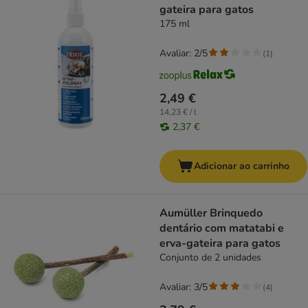
gateira para gatos
175 ml
Avaliar: 2/5
(
1
)
2,49 €
14,23 € / l
2,37 €
Adicionar ao carrinho
Aumüller Brinquedo
dentário com matatabi e
erva-gateira para gatos
Conjunto de 2 unidades
Avaliar: 3/5
(
4
)