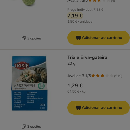
Avaliar: 3/5
(
4
)
Preço individual
7,58 €
7,19 €
1,80 € / unidade
Adicionar ao carrinho
3 opções
Trixie Erva-gateira
20 g
Avaliar: 3.1/5
(
519
)
1,29 €
64,50 € / kg
Adicionar ao carrinho
3 opções