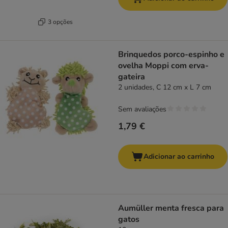
3 opções
Brinquedos porco-espinho e
ovelha Moppi com erva-
gateira
2 unidades, C 12 cm x L 7 cm
Sem avaliações
1,79 €
Adicionar ao carrinho
Aumüller menta fresca para
gatos