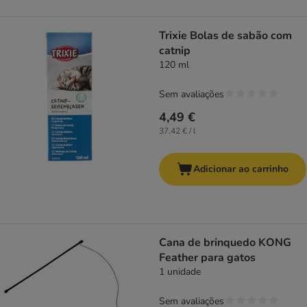
Trixie Bolas de sabão com
catnip
120 ml
Sem avaliações
4,49 €
37,42 € / l
Adicionar ao carrinho
Cana de brinquedo KONG
Feather para gatos
1 unidade
Sem avaliações