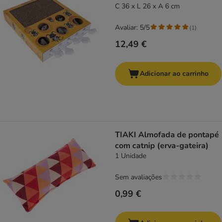
C 36 x L 26 x A 6 cm
Avaliar: 5/5
(
1
)
12,49 €
Adicionar ao carrinho
TIAKI Almofada de pontapé
com catnip (erva-gateira)
1 Unidade
Sem avaliações
0,99 €