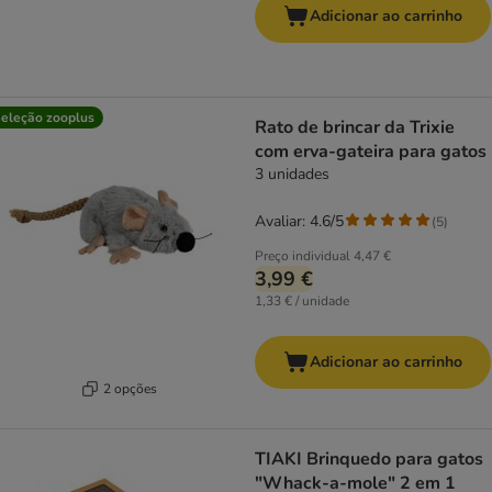
Adicionar ao carrinho
eleção zooplus
Rato de brincar da Trixie
com erva-gateira para gatos
3 unidades
Avaliar: 4.6/5
(
5
)
Preço individual
4,47 €
3,99 €
1,33 € / unidade
Adicionar ao carrinho
2 opções
TIAKI Brinquedo para gatos
"Whack-a-mole" 2 em 1