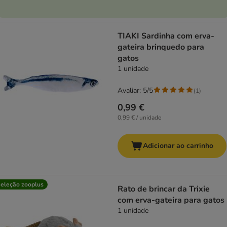
TIAKI Sardinha com erva-
gateira brinquedo para
gatos
1 unidade
Avaliar: 5/5
(
1
)
0,99 €
0,99 € / unidade
Adicionar ao carrinho
eleção zooplus
Rato de brincar da Trixie
com erva-gateira para gatos
1 unidade