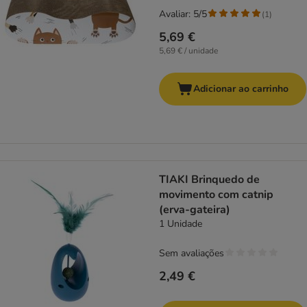
Avaliar: 5/5
(
1
)
5,69 €
5,69 € / unidade
Adicionar ao carrinho
TIAKI Brinquedo de
movimento com catnip
(erva-gateira)
1 Unidade
Sem avaliações
2,49 €