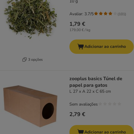
10 g
Avaliar: 3.7/5
(
101
)
1,79 €
179,00 € / kg
Adicionar ao carrinho
3 opções
zooplus basics Túnel de
papel para gatos
L 27 x A 22 x C 65 cm
Sem avaliações
2,79 €
Adicionar ao carrinho