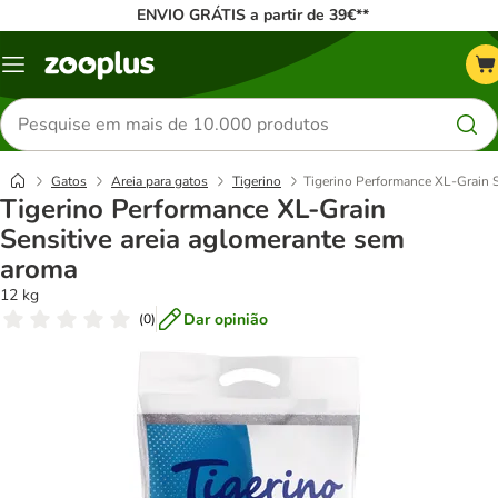
ENVIO GRÁTIS a partir de 39€**
Menu
Pesquisar
produtos
Gatos
Areia para gatos
Tigerino
Tigerino Performance XL-Grain S
Tigerino Performance XL-Grain
Sensitive areia aglomerante sem
aroma
12 kg
Dar opinião
(
0
)