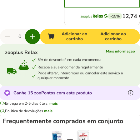
12,74 
-15%
Adicionar ao
Adicionar ao
carrinho
carrinho
Mais informação
zooplus Relax
5% de desconto* em cada encomenda
Receba a sua encomenda regularmente
Pode alterar, interromper ou cancelar este serviço a
qualquer momento
Ganhe 15 zooPontos com este produto
Entrega em 2-5 dias úteis.
mais
Política de devoluções
mais
Frequentemente comprados em conjunto