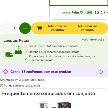
13,17 
-15%
Adicionar ao
Adicionar ao
carrinho
carrinho
Mais informação
zooplus Relax
5% de desconto* em cada encomenda
Receba a sua encomenda regularmente
Pode alterar, interromper ou cancelar este serviço a
qualquer momento
Ganhe 15 zooPontos com este produto
Entrega em 2-5 dias úteis.
mais
Política de devoluções
mais
Frequentemente comprados em conjunto