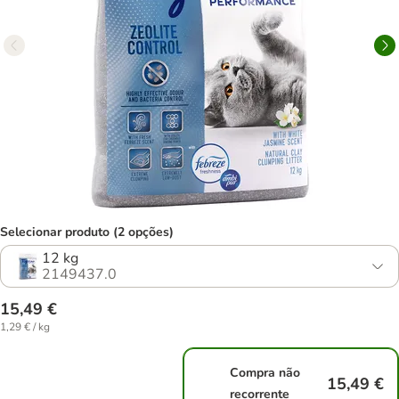
Selecionar produto (2 opções)
12 kg
2149437.0
15,49 €
1,29 € / kg
Compra não
15,49 €
recorrente