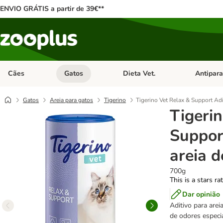
ENVIO GRÁTIS a partir de 39€**
Cães
Gatos
Dieta Vet.
Antipara
Abrir menu de categoria: Cães
Abrir menu de categoria: Gatos
Abrir menu 
Gatos
Areia para gatos
Tigerino
Tigerino Vet Relax & Support Adi
Tigeri
Suppor
areia d
700g
This is a stars ra
Dar opinião
Aditivo para arei
de odores especia