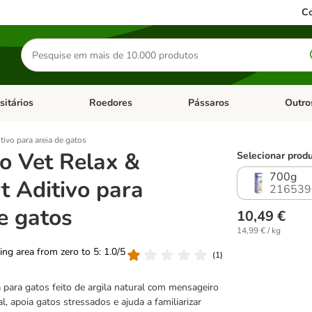
Co
Pesquisar
produtos
sitários
Roedores
Pássaros
Outro
de categoria: Dieta Vet.
Abrir menu de categoria: Antiparasitários
Abrir menu de categoria: Roed
Abrir me
tivo para areia de gatos
no Vet Relax &
Selecionar produ
700g
t Aditivo para
216539
e gatos
10,49 €
14,99 € / kg
ting area from zero to 5: 1.0/5
(
1
)
a para gatos feito de argila natural com mensageiro
l, apoia gatos stressados e ajuda a familiarizar