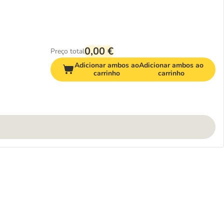
0,00 €
Preço total
Adicionar ambos ao
Adicionar ambos ao
carrinho
carrinho