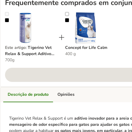
Frequentemente comprados em conjun
Tigerino Vet Relax & Support Aditivo para areia de gatos
Concept for Life Calm
Este artigo
:
Tigerino Vet
Concept for Life Calm
Relax & Support Aditivo
400 g
para areia de gatos
700g
Descrição de produto
Opiniões
Tigerino Vet Relax & Support é um
aditivo inovador para a areia d
mensageiro de odor específico para gatos para ajudar os gatos 
podem ajudar a habituar
os gatos mais jovens, em particular, a i