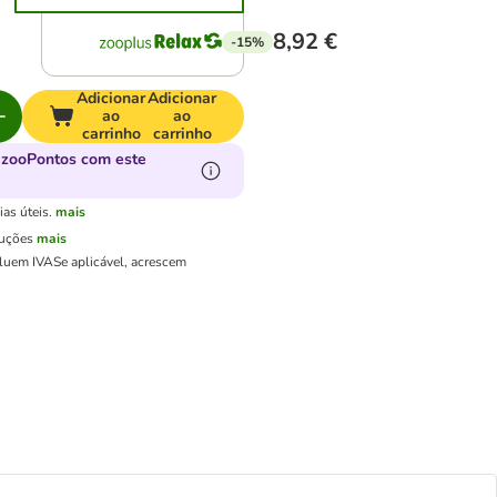
8,92 €
-15%
Adicionar
Adicionar
ao
ao
carrinho
carrinho
 zooPontos com este
as úteis.
mais
luções
mais
cluem IVA
Se aplicável, acrescem