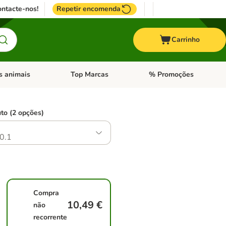
ntacte-nos!
Repetir encomenda
Carrinho
s animais
Top Marcas
% Promoções
ores
nu de categoria: Pássaros
Abrir menu de categoria: Outros animais
Abrir menu de categoria: T
to (2 opções)
0.1
Compra
10,49 €
não
recorrente