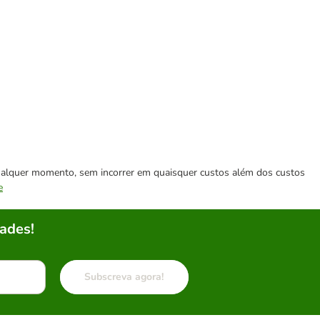
 qualquer momento, sem incorrer em quaisquer custos além dos custos
e
ades!
Subscreva agora!