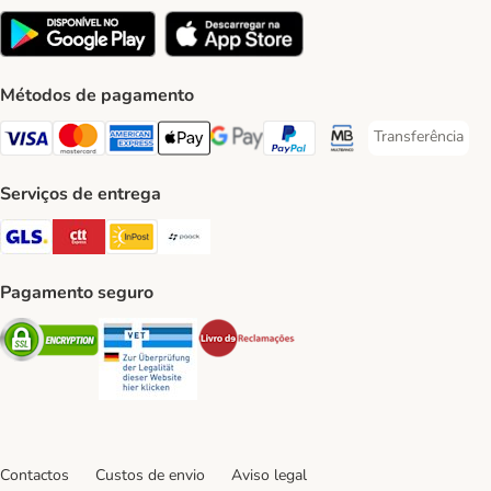
Métodos de pagamento
Transferência
Transferência P
Visa Payment Method
Mastercard Payment Method
American Express Payment Method
Apple Pay Payment Method
Google Pay Payment Method
PayPal Payment Method
Multibanco Payment Met
Serviços de entrega
GLS Shipping Method
CTTExpress Shipping Method
InPost Shipping Method
Paack Shipping Method
Pagamento seguro
Security
Security
Security
Contactos
Custos de envio
Aviso legal