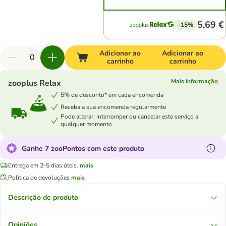
5,69 €
-15%
Adicionar ao
Adicionar ao
carrinho
carrinho
Mais informação
zooplus Relax
5% de desconto* em cada encomenda
Receba a sua encomenda regularmente
Pode alterar, interromper ou cancelar este serviço a
qualquer momento
Ganhe 7 zooPontos com este produto
Entrega em 2-5 dias úteis.
mais
Política de devoluções
mais
Descrição de produto
Opiniões