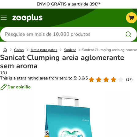
ENVIO GRÁTIS a partir de 39€**
Menu
Pesquisar
produtos
Gatos
Areia para gatos
Sanicat
Sanicat Clumping areia aglomera
Sanicat Clumping areia aglomerante
sem aroma
10 l
This is a stars rating area from zero to 5: 3.6/5
(
17
)
Dar opinião