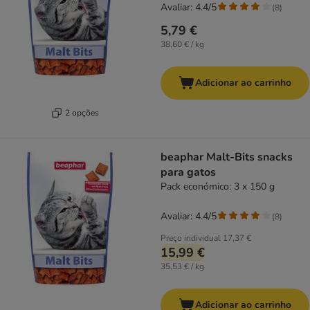
Avaliar: 4.4/5
(
8
)
5,79 €
38,60 € / kg
Adicionar ao carrinho
2 opções
beaphar Malt-Bits snacks
para gatos
Pack económico: 3 x 150 g
Avaliar: 4.4/5
(
8
)
Preço individual
17,37 €
15,99 €
35,53 € / kg
Adicionar ao carrinho