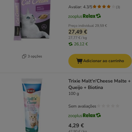
Avaliar: 4.3/5
(
3
)
Preço individual
29,59 €
27,49 €
27,77 € / kg
26,12 €
3 opções
Adicionar ao carrinho
Trixie Malt'n'Cheese Malte +
Queijo + Biotina
100 g
Sem avaliações
4,29 €
42,90 € / kg