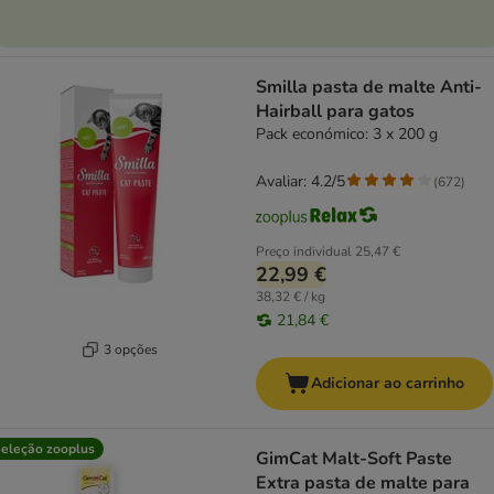
Smilla pasta de malte Anti-
Hairball para gatos
Pack económico: 3 x 200 g
Avaliar: 4.2/5
(
672
)
Preço individual
25,47 €
22,99 €
38,32 € / kg
21,84 €
3 opções
Adicionar ao carrinho
eleção zooplus
GimCat Malt-Soft Paste
Extra pasta de malte para