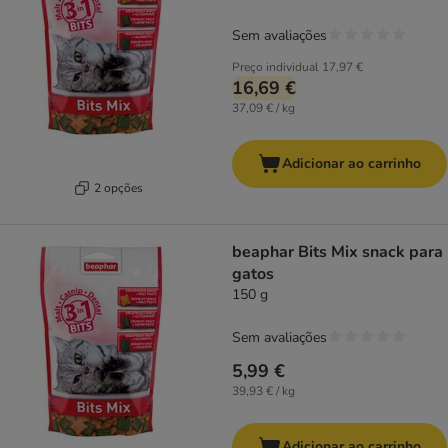
Sem avaliações
Preço individual
17,97 €
16,69 €
37,09 € / kg
Adicionar ao carrinho
2 opções
beaphar Bits Mix snack para
gatos
150 g
Sem avaliações
5,99 €
39,93 € / kg
Adicionar ao carrinho