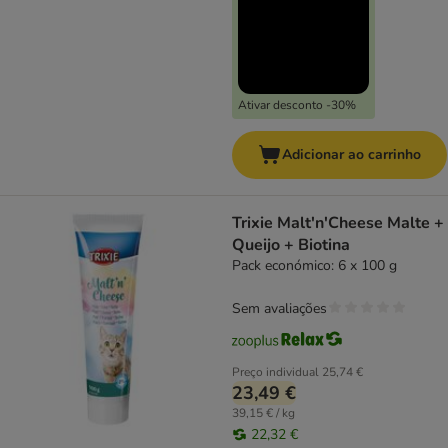
Ativar desconto -30%
Adicionar ao carrinho
Trixie Malt'n'Cheese Malte +
Queijo + Biotina
Pack económico: 6 x 100 g
Sem avaliações
Preço individual
25,74 €
23,49 €
39,15 € / kg
22,32 €