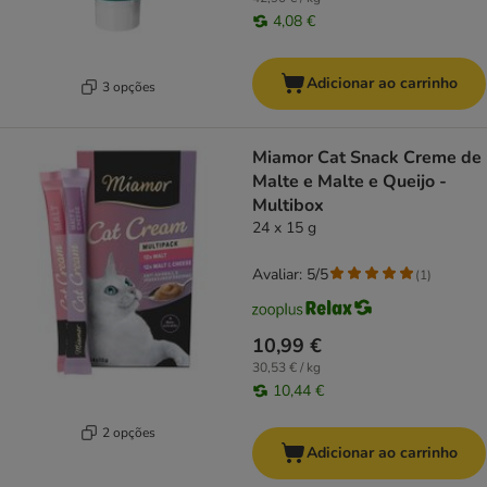
4,08 €
Adicionar ao carrinho
3 opções
Miamor Cat Snack Creme de
Malte e Malte e Queijo -
Multibox
24 x 15 g
Avaliar: 5/5
(
1
)
10,99 €
30,53 € / kg
10,44 €
2 opções
Adicionar ao carrinho