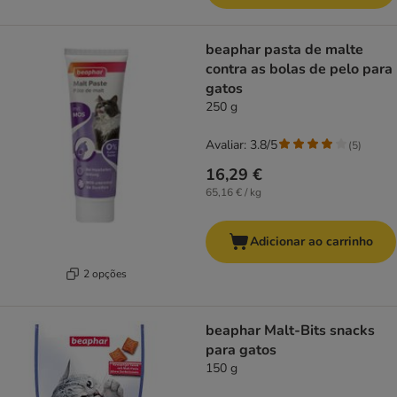
beaphar pasta de malte
contra as bolas de pelo para
gatos
250 g
Avaliar: 3.8/5
(
5
)
16,29 €
65,16 € / kg
Adicionar ao carrinho
2 opções
beaphar Malt-Bits snacks
para gatos
150 g