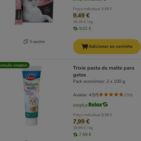
Preço individual
9,96 €
9,49 €
26,36 € / kg
9,02 €
3 opções
Adicionar ao carrinho
eleção zooplus
Trixie pasta de malte para
gatos
Pack económico: 2 x 100 g
Avaliar: 4.5/5
(
793
)
Preço individual
8,98 €
7,99 €
39,95 € / kg
7,59 €