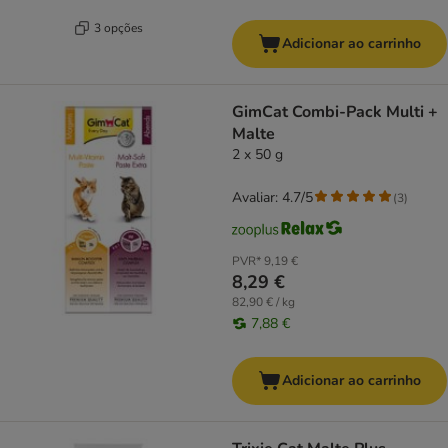
3 opções
Adicionar ao carrinho
GimCat Combi-Pack Multi +
Malte
2 x 50 g
Avaliar: 4.7/5
(
3
)
PVR*
9,19 €
8,29 €
82,90 € / kg
7,88 €
Adicionar ao carrinho