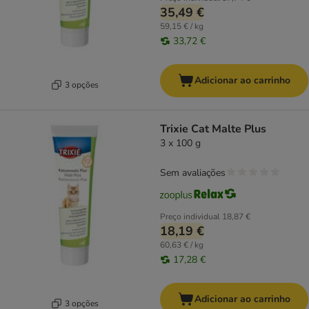
35,49 €
59,15 € / kg
33,72 €
Adicionar ao carrinho
3 opções
Trixie Cat Malte Plus
3 x 100 g
Sem avaliações
Preço individual
18,87 €
18,19 €
60,63 € / kg
17,28 €
Adicionar ao carrinho
3 opções