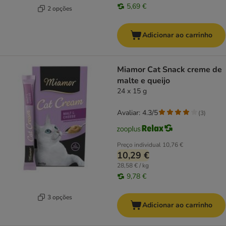
5,69 €
2 opções
Adicionar ao carrinho
Miamor Cat Snack creme de
malte e queijo
24 x 15 g
Avaliar: 4.3/5
(
3
)
Preço individual
10,76 €
10,29 €
28,58 € / kg
9,78 €
3 opções
Adicionar ao carrinho