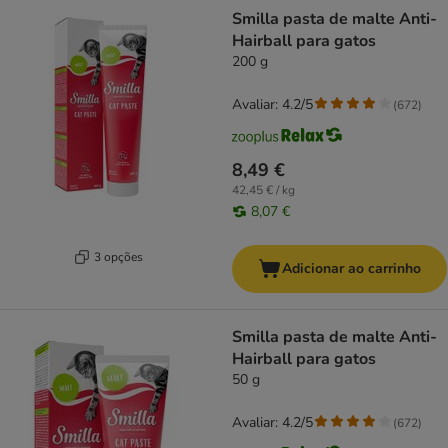
product items have been changed
Smilla pasta de malte Anti-
Hairball para gatos
200 g
Avaliar: 4.2/5
(
672
)
8,49 €
42,45 € / kg
8,07 €
3 opções
Adicionar ao carrinho
Smilla pasta de malte Anti-
Hairball para gatos
50 g
Avaliar: 4.2/5
(
672
)