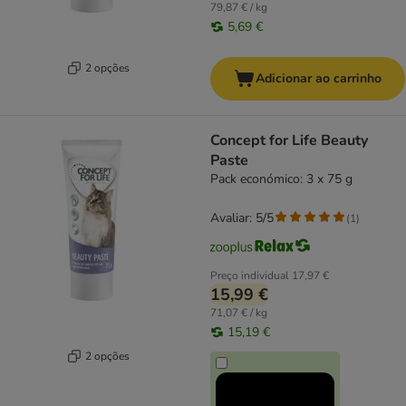
79,87 € / kg
5,69 €
2 opções
Adicionar ao carrinho
Concept for Life Beauty
Paste
Pack económico: 3 x 75 g
Avaliar: 5/5
(
1
)
Preço individual
17,97 €
15,99 €
71,07 € / kg
15,19 €
2 opções