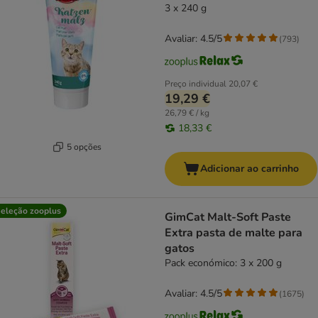
3 x 240 g
Avaliar: 4.5/5
(
793
)
Preço individual
20,07 €
19,29 €
26,79 € / kg
18,33 €
5 opções
Adicionar ao carrinho
eleção zooplus
GimCat Malt-Soft Paste
Extra pasta de malte para
gatos
Pack económico: 3 x 200 g
Avaliar: 4.5/5
(
1675
)