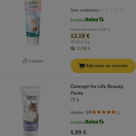
Sem avaliações
Preço individual
12,87 €
12,19 €
40,63 € / kg
11,58 €
3 opções
Adicionar ao carrinho
Concept for Life Beauty
Paste
75 g
Avaliar: 5/5
(
1
)
5,99 €