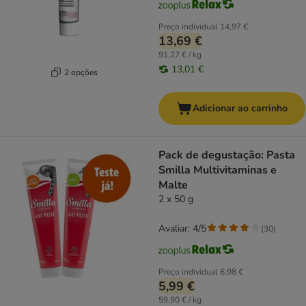
Preço individual
14,97 €
13,69 €
91,27 € / kg
13,01 €
2 opções
Adicionar ao carrinho
Pack de degustação: Pasta
Smilla Multivitaminas e
Malte
2 x 50 g
Avaliar: 4/5
(
30
)
Preço individual
6,98 €
5,99 €
59,90 € / kg