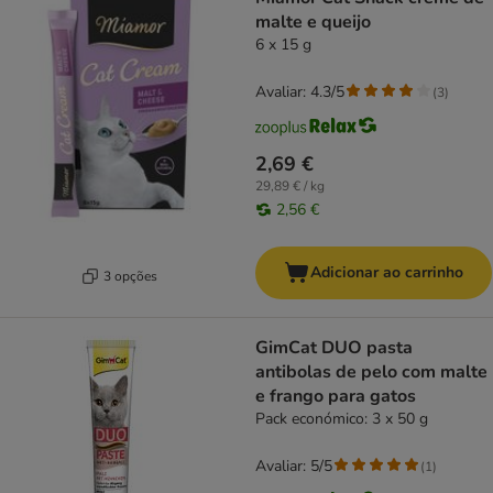
malte e queijo
6 x 15 g
Avaliar: 4.3/5
(
3
)
2,69 €
29,89 € / kg
2,56 €
Adicionar ao carrinho
3 opções
GimCat DUO pasta
antibolas de pelo com malte
e frango para gatos
Pack económico: 3 x 50 g
Avaliar: 5/5
(
1
)