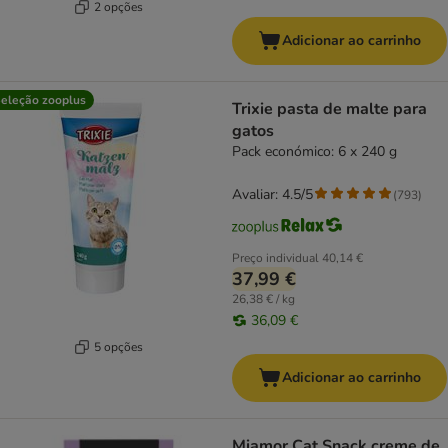
2 opções
Adicionar ao carrinho
eleção zooplus
Trixie pasta de malte para
gatos
Pack económico: 6 x 240 g
Avaliar: 4.5/5
(
793
)
Preço individual
40,14 €
37,99 €
26,38 € / kg
36,09 €
5 opções
Adicionar ao carrinho
Miamor Cat Snack creme de