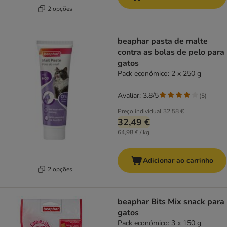
2 opções
beaphar pasta de malte
contra as bolas de pelo para
gatos
Pack económico: 2 x 250 g
Avaliar: 3.8/5
(
5
)
Preço individual
32,58 €
32,49 €
64,98 € / kg
Adicionar ao carrinho
2 opções
beaphar Bits Mix snack para
gatos
Pack económico: 3 x 150 g