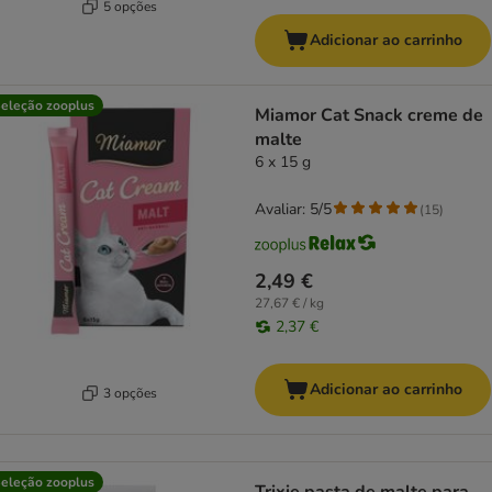
5 opções
Adicionar ao carrinho
eleção zooplus
Miamor Cat Snack creme de
malte
6 x 15 g
Avaliar: 5/5
(
15
)
2,49 €
27,67 € / kg
2,37 €
Adicionar ao carrinho
3 opções
eleção zooplus