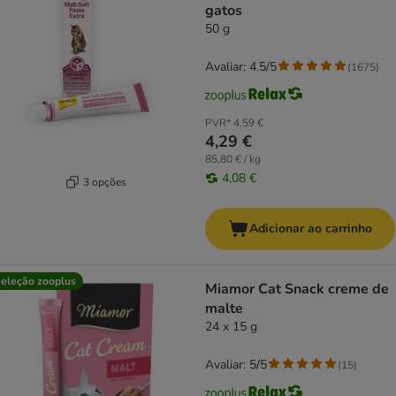
gatos
50 g
Avaliar: 4.5/5
(
1675
)
PVR*
4,59 €
4,29 €
85,80 € / kg
4,08 €
3 opções
Adicionar ao carrinho
eleção zooplus
Miamor Cat Snack creme de
malte
24 x 15 g
Avaliar: 5/5
(
15
)