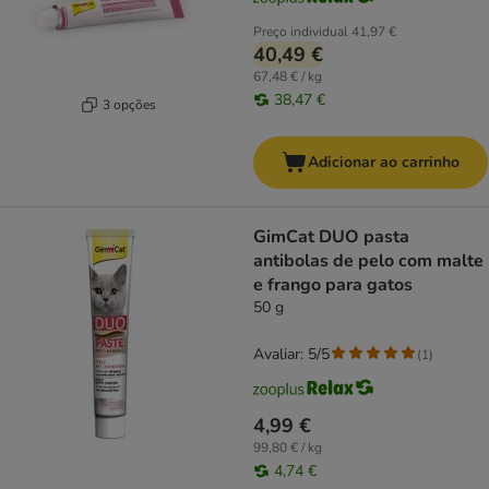
Preço individual
41,97 €
40,49 €
67,48 € / kg
38,47 €
3 opções
Adicionar ao carrinho
GimCat DUO pasta
antibolas de pelo com malte
e frango para gatos
50 g
Avaliar: 5/5
(
1
)
4,99 €
99,80 € / kg
4,74 €