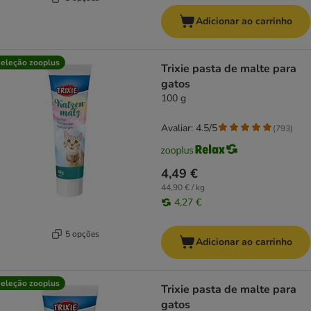
Adicionar ao carrinho
eleção zooplus
Trixie pasta de malte para
gatos
100 g
Avaliar: 4.5/5
(
793
)
4,49 €
44,90 € / kg
4,27 €
5 opções
Adicionar ao carrinho
eleção zooplus
Trixie pasta de malte para
gatos