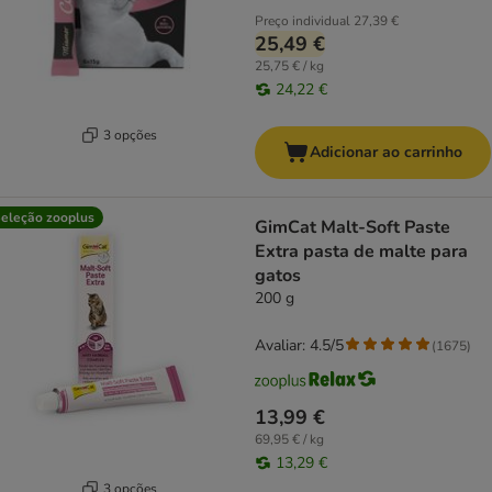
Preço individual
27,39 €
25,49 €
25,75 € / kg
24,22 €
3 opções
Adicionar ao carrinho
eleção zooplus
GimCat Malt-Soft Paste
Extra pasta de malte para
gatos
200 g
Avaliar: 4.5/5
(
1675
)
13,99 €
69,95 € / kg
13,29 €
3 opções