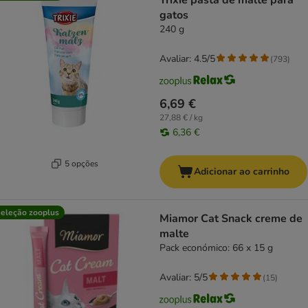
Trixie pasta de malte para
gatos
240 g
Avaliar: 4.5/5
(
793
)
6,69 €
27,88 € / kg
6,36 €
5 opções
Adicionar ao carrinho
eleção zooplus
Miamor Cat Snack creme de
malte
Pack económico: 66 x 15 g
Avaliar: 5/5
(
15
)