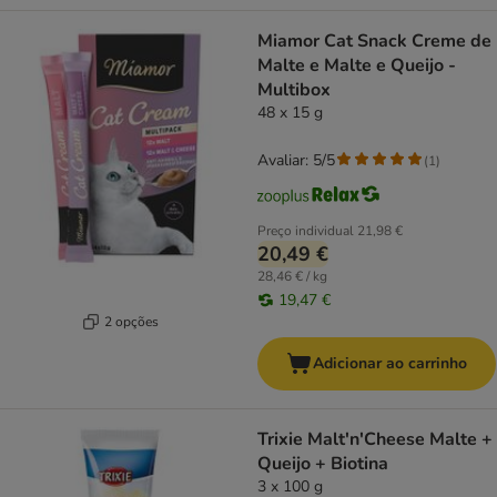
Miamor Cat Snack Creme de
Malte e Malte e Queijo -
Multibox
48 x 15 g
Avaliar: 5/5
(
1
)
Preço individual
21,98 €
20,49 €
28,46 € / kg
19,47 €
2 opções
Adicionar ao carrinho
Trixie Malt'n'Cheese Malte +
Queijo + Biotina
3 x 100 g