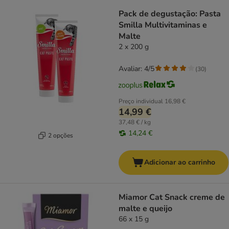
Pack de degustação: Pasta
Smilla Multivitaminas e
Malte
2 x 200 g
Avaliar: 4/5
(
30
)
Preço individual
16,98 €
14,99 €
37,48 € / kg
14,24 €
2 opções
Adicionar ao carrinho
Miamor Cat Snack creme de
malte e queijo
66 x 15 g