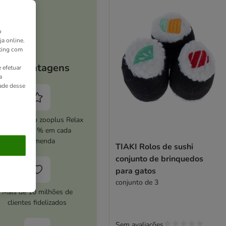
o
ja online.
ting com
As vantagens
 efetuar
a
dade desse
ive o serviço zooplus Relax
e poupe 5 % em cada
encomenda
TIAKI Rolos de sushi
conjunto de brinquedos
para gatos
conjunto de 3
Mais de 10 milhões de
clientes fidelizados
Sem avaliações