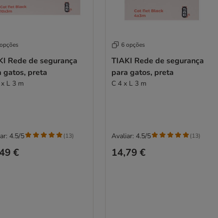
 opções
6 opções
KI Rede de segurança
TIAKI Rede de segurança
 gatos, preta
para gatos, preta
 x L 3 m
C 4 x L 3 m
ar: 4.5/5
Avaliar: 4.5/5
(
13
)
(
13
)
49 €
14,79 €