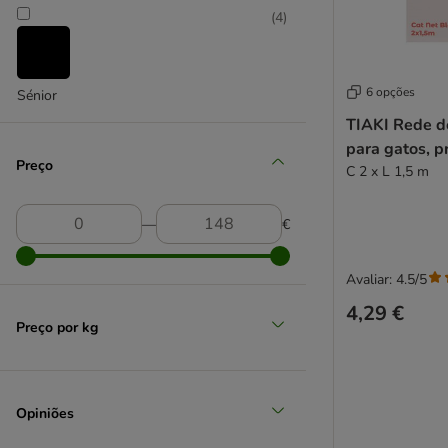
(
4
)
6 opções
Sénior
TIAKI Rede d
para gatos, p
Preço
C 2 x L 1,5 m
―
€
Avaliar: 4.5/5
4,29 €
Preço por kg
Opiniões