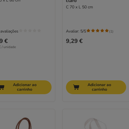
0 x L 80 cm
claro
C 70 x L 50 cm
avaliações
Avaliar: 5/5
(
1
)
9 €
9,29 €
€ / unidade
Adicionar ao
Adicionar ao
carrinho
carrinho