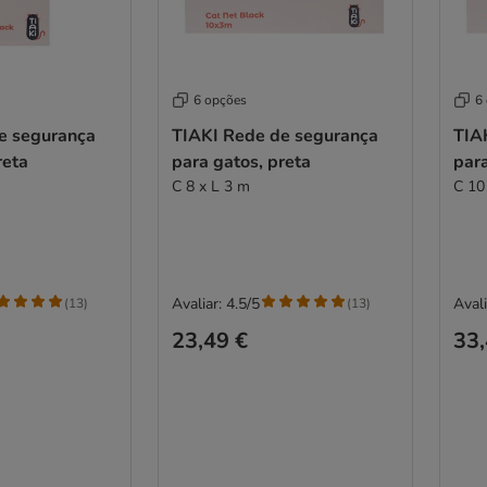
6 opções
6
e segurança
TIAKI Rede de segurança
TIA
reta
para gatos, preta
para
C 8 x L 3 m
C 10
Avaliar: 4.5/5
Avali
(
13
)
(
13
)
23,49 €
33,