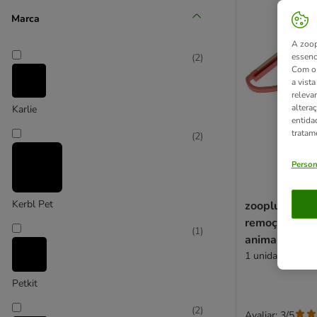
Marca
A zoop
(
2
)
essenc
Com o 
a vist
releva
altera
Karlie
entida
tratam
(
2
)
Person
Kerbl Pet
zooplus Basi
remoção de p
(
1
)
animais de e
1 unidade
Petkit
(
2
)
Avaliar: 3/5