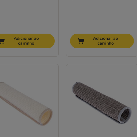
Adicionar ao
Adicionar ao
carrinho
carrinho