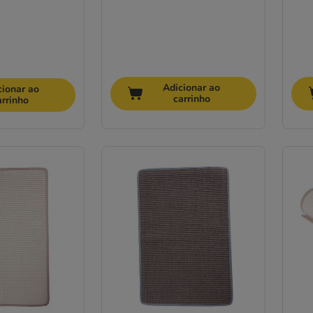
Adicionar ao
cionar ao
carrinho
arrinho