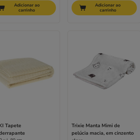
Adicionar ao
Adicionar ao
carrinho
carrinho
KI Tapete
Trixie Manta Mimi de
iderrapante
pelúcia macia, em cinzento