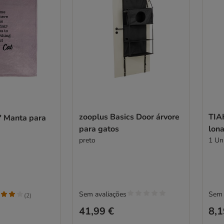
zooplus Basics Door árvore
TIA
 Manta para
para gatos
lon
preto
1 Un
Sem avaliações
Sem 
(
2
)
41,99 €
8,1