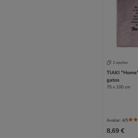
2 opções
TIAKI "Home"
gatos
75 x 100 cm
Avaliar: 4/5
8,69 €