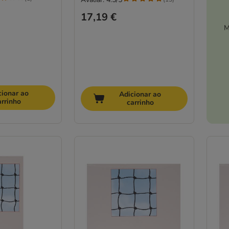
17,19 €
M
cionar ao
Adicionar ao
arrinho
carrinho