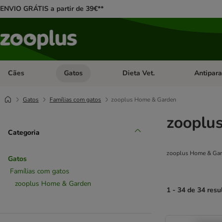
ENVIO GRÁTIS a partir de 39€**
Cães
Gatos
Dieta Vet.
Antipara
Abrir menu de categoria: Cães
Abrir menu de categoria: Gatos
Abrir menu 
Gatos
Famílias com gatos
zooplus Home & Garden
zooplu
Categoria
zooplus Home & Ga
Gatos
Famílias com gatos
zooplus Home & Garden
1 - 34 de 34 resu
product items ha