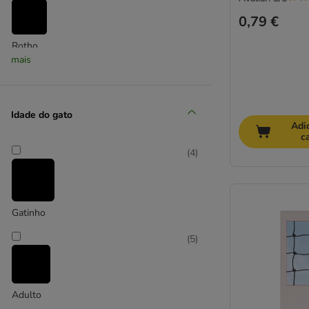
0,79 €
Rotho
mais
(
1
)
Idade do gato
savic
Adi
c
(
13
)
(
4
)
TIAKI
Gatinho
(
5
)
Adulto