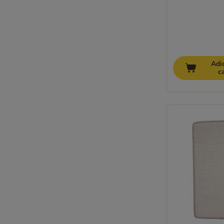
Adi
c