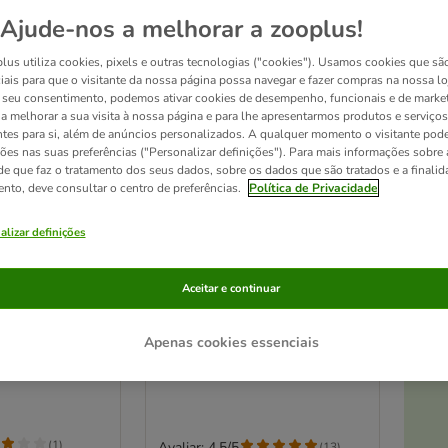
Ajude-nos a melhorar a zooplus!
lus utiliza cookies, pixels e outras tecnologias ("cookies"). Usamos cookies que sã
iais para que o visitante da nossa página possa navegar e fazer compras na nossa lo
seu consentimento, podemos ativar cookies de desempenho, funcionais e de marke
a a melhorar a sua visita à nossa página e para lhe apresentarmos produtos e serviços
ntes para si, além de anúncios personalizados. A qualquer momento o visitante pode
ções nas suas preferências ("Personalizar definições"). Para mais informações sobre 
de que faz o tratamento dos seus dados, sobre os dados que são tratados e a finali
ento, deve consultar o centro de preferências.
Política de Privacidade
alizar definições
At
6 opções
cs Escova de
Aceitar e continuar
TIAKI Rede de segurança
elos de
para gatos, preta
stimação
C 6 x L 3 m
Apenas cookies essenciais
(
1
)
Avaliar: 4.5/5
(
13
)