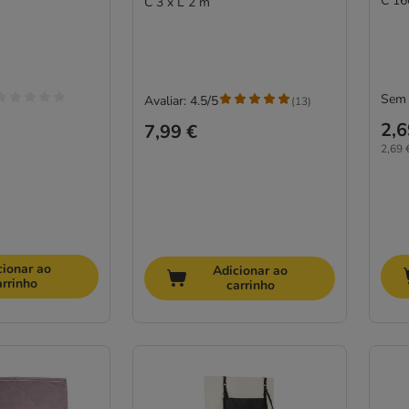
C 16
C 3 x L 2 m
Sem 
Avaliar: 4.5/5
(
13
)
2,6
7,99 €
2,69 
cionar ao
Adicionar ao
arrinho
carrinho