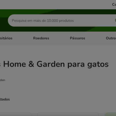
Co
Pesquisar
produtos
sitários
Roedores
Pássaros
Outro
de categoria: Dieta Vet.
Abrir menu de categoria: Antiparasitários
Abrir menu de categoria: Roed
Abrir me
s Home & Garden para gatos
rden
ltados
ve been changed