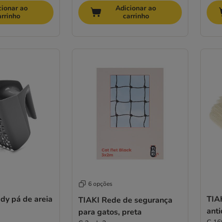
cionar ao
Adicionar ao
arrinho
carrinho
6 opções
ddy pá de areia
TIA
TIAKI Rede de segurança
ant
para gatos, preta