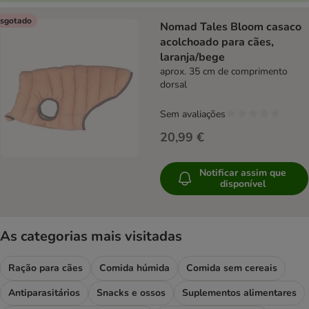
sgotado
Nomad Tales Bloom casaco
acolchoado para cães,
laranja/bege
aprox. 35 cm de comprimento
dorsal
Sem avaliações
20,99 €
Notificar assim que
disponível
As categorias mais visitadas
Ração para cães
Comida húmida
Comida sem cereais
Antiparasitários
Snacks e ossos
Suplementos alimentares