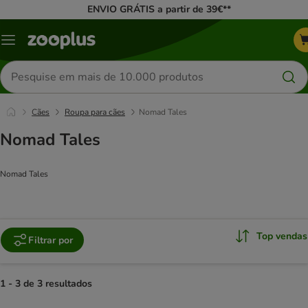
ENVIO GRÁTIS a partir de 39€**
Menu
Pesquisar
produtos
Cães
Roupa para cães
Nomad Tales
Nomad Tales
Nomad Tales
Top vendas
Filtrar por
1 - 3 de 3 resultados
product items have been changed