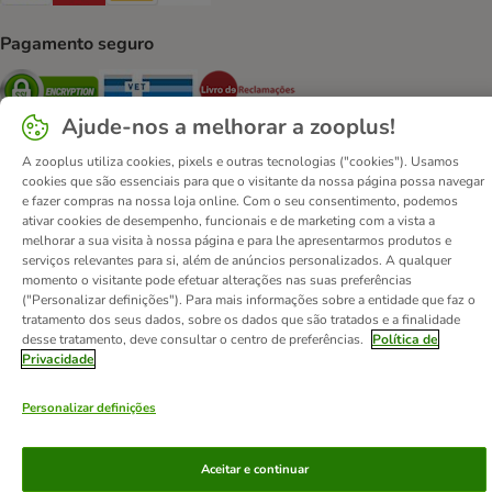
Pagamento seguro
Security
Security
Security
Ajude-nos a melhorar a zooplus!
A zooplus utiliza cookies, pixels e outras tecnologias ("cookies"). Usamos
cookies que são essenciais para que o visitante da nossa página possa navegar
e fazer compras na nossa loja online. Com o seu consentimento, podemos
ativar cookies de desempenho, funcionais e de marketing com a vista a
Contactos
Custos de envio
Aviso legal
melhorar a sua visita à nossa página e para lhe apresentarmos produtos e
Condições gerais de utilização
Formulário de retratação
serviços relevantes para si, além de anúncios personalizados. A qualquer
momento o visitante pode efetuar alterações nas suas preferências
Métodos de pagamento
Quem somos
DSA
Emprego
("Personalizar definições"). Para mais informações sobre a entidade que faz o
Política de privacidade
Website Corporativo
tratamento dos seus dados, sobre os dados que são tratados e a finalidade
desse tratamento, deve consultar o centro de preferências.
Política de
Declaração de acessibilidade
Privacidade
© zooplus SE
2026
Personalizar definições
Aceitar e continuar