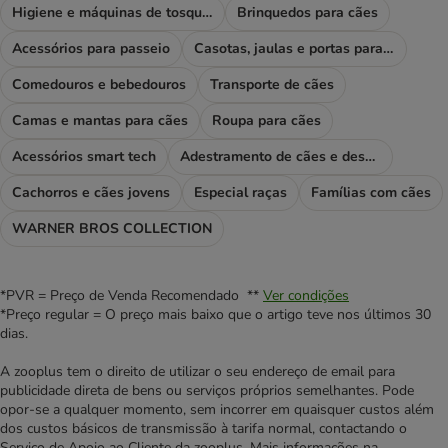
Higiene e máquinas de tosquiar
Brinquedos para cães
Acessórios para passeio
Casotas, jaulas e portas para cães
Comedouros e bebedouros
Transporte de cães
Camas e mantas para cães
Roupa para cães
Acessórios smart tech
Adestramento de cães e desporto
Cachorros e cães jovens
Especial raças
Famílias com cães
WARNER BROS COLLECTION
*PVR = Preço de Venda Recomendado **
Ver condições
*Preço regular = O preço mais baixo que o artigo teve nos últimos 30
dias.
A zooplus tem o direito de utilizar o seu endereço de email para
publicidade direta de bens ou serviços próprios semelhantes. Pode
opor-se a qualquer momento, sem incorrer em quaisquer custos além
dos custos básicos de transmissão à tarifa normal, contactando o
Serviço de Apoio ao Cliente da zooplus. Mais informações na