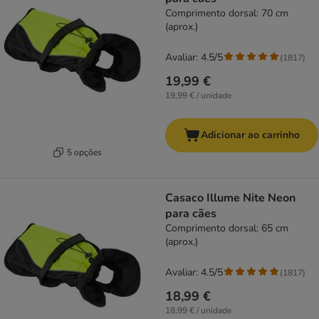
Comprimento dorsal: 70 cm
(aprox.)
Avaliar: 4.5/5
(
1817
)
19,99 €
19,99 € / unidade
Adicionar ao carrinho
5 opções
Casaco Illume Nite Neon
para cães
Comprimento dorsal: 65 cm
(aprox.)
Avaliar: 4.5/5
(
1817
)
18,99 €
18,99 € / unidade