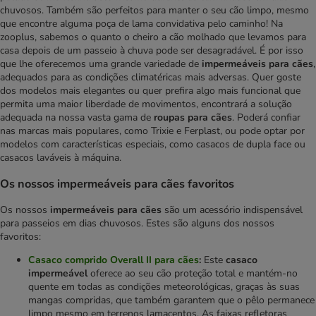
chuvosos. Também são perfeitos para manter o seu cão limpo, mesmo
que encontre alguma poça de lama convidativa pelo caminho! Na
zooplus, sabemos o quanto o cheiro a cão molhado que levamos para
casa depois de um passeio à chuva pode ser desagradável. É por isso
que lhe oferecemos uma grande variedade de
impermeáveis para cães
,
adequados para as condições climatéricas mais adversas. Quer goste
dos modelos mais elegantes ou quer prefira algo mais funcional que
permita uma maior liberdade de movimentos, encontrará a solução
adequada na nossa vasta gama de
roupas para cães
. Poderá confiar
nas marcas mais populares, como Trixie e Ferplast, ou pode optar por
modelos com características especiais, como casacos de dupla face ou
casacos laváveis à máquina.
Os nossos impermeáveis para cães favoritos
Os nossos
impermeáveis para cães
são um acessório indispensável
para passeios em dias chuvosos. Estes são alguns dos nossos
favoritos:
Casaco comprido Overall II para cães
:
Este
casaco
impermeável
oferece ao seu cão proteção total e mantém-no
quente em todas as condições meteorológicas, graças às suas
mangas compridas, que também garantem que o pêlo permanece
limpo mesmo em terrenos lamacentos. As faixas refletoras