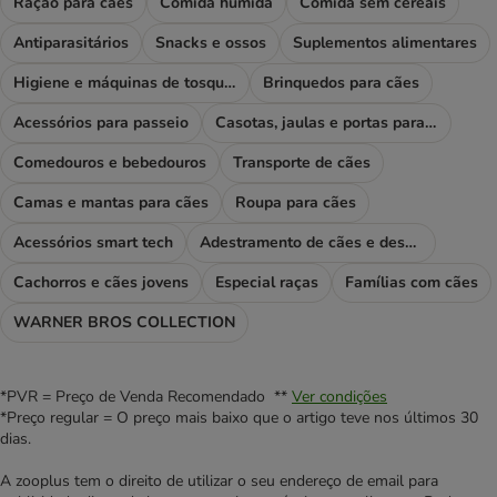
Ração para cães
Comida húmida
Comida sem cereais
Antiparasitários
Snacks e ossos
Suplementos alimentares
Higiene e máquinas de tosquiar
Brinquedos para cães
Acessórios para passeio
Casotas, jaulas e portas para cães
Comedouros e bebedouros
Transporte de cães
Camas e mantas para cães
Roupa para cães
Acessórios smart tech
Adestramento de cães e desporto
Cachorros e cães jovens
Especial raças
Famílias com cães
WARNER BROS COLLECTION
*PVR = Preço de Venda Recomendado **
Ver condições
*Preço regular = O preço mais baixo que o artigo teve nos últimos 30
dias.
A zooplus tem o direito de utilizar o seu endereço de email para