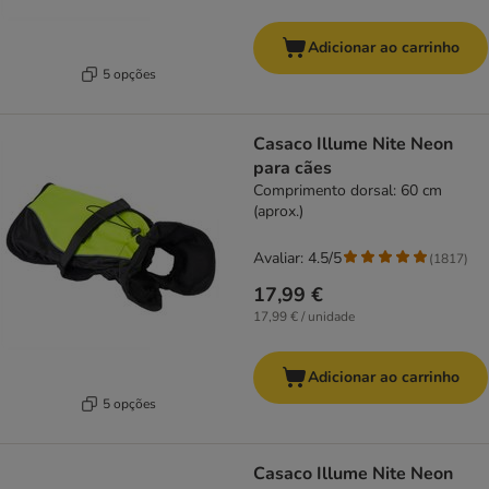
Adicionar ao carrinho
5 opções
Casaco Illume Nite Neon
para cães
Comprimento dorsal: 60 cm
(aprox.)
Avaliar: 4.5/5
(
1817
)
17,99 €
17,99 € / unidade
Adicionar ao carrinho
5 opções
Casaco Illume Nite Neon