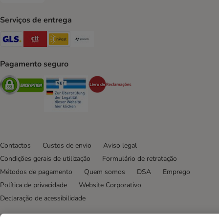
Serviços de entrega
GLS Shipping Method
CTTExpress Shipping Method
InPost Shipping Method
Paack Shipping Method
Pagamento seguro
Security
Security
Security
Contactos
Custos de envio
Aviso legal
Condições gerais de utilização
Formulário de retratação
Métodos de pagamento
Quem somos
DSA
Emprego
Política de privacidade
Website Corporativo
Declaração de acessibilidade
© zooplus SE
2026