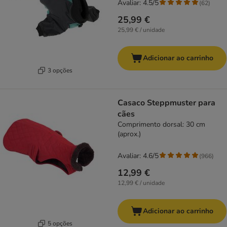
Avaliar: 4.5/5
(
62
)
25,99 €
25,99 € / unidade
Adicionar ao carrinho
3 opções
Casaco Steppmuster para
cães
Comprimento dorsal: 30 cm
(aprox.)
Avaliar: 4.6/5
(
966
)
12,99 €
12,99 € / unidade
Adicionar ao carrinho
5 opções