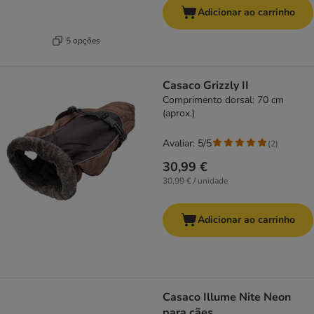
Adicionar ao carrinho
5 opções
Casaco Grizzly II
Comprimento dorsal: 70 cm
(aprox.)
Avaliar: 5/5
(
2
)
30,99 €
30,99 € / unidade
Adicionar ao carrinho
Casaco Illume Nite Neon
para cães