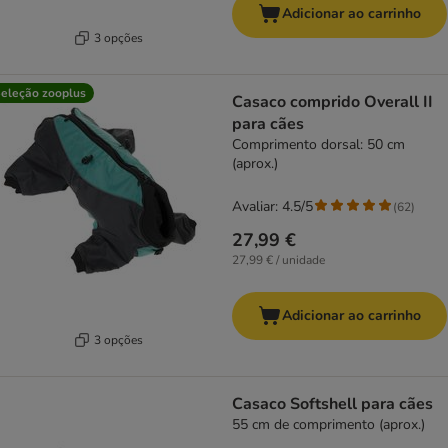
Adicionar ao carrinho
3 opções
eleção zooplus
Casaco comprido Overall II
para cães
Comprimento dorsal: 50 cm
(aprox.)
Avaliar: 4.5/5
(
62
)
27,99 €
27,99 € / unidade
Adicionar ao carrinho
3 opções
Casaco Softshell para cães
55 cm de comprimento (aprox.)