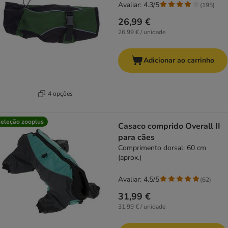
Avaliar: 4.3/5
(
195
)
26,99 €
26,99 € / unidade
Adicionar ao carrinho
4 opções
eleção zooplus
Casaco comprido Overall II
para cães
Comprimento dorsal: 60 cm
(aprox.)
Avaliar: 4.5/5
(
62
)
31,99 €
31,99 € / unidade