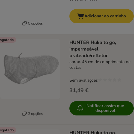
Adicionar ao carrinho
5 opções
sgotado
HUNTER Huka to go,
impermeável
prateado/refletor
aprox. 45 cm de comprimento de
costas
Sem avaliações
31,49 €
Notificar assim que
disponível
2 opções
sgotado
HUNTER Huka to go,