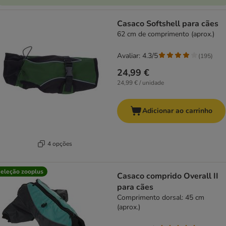
Casaco Softshell para cães
62 cm de comprimento (aprox.)
Avaliar: 4.3/5
(
195
)
24,99 €
24,99 € / unidade
Adicionar ao carrinho
4 opções
eleção zooplus
Casaco comprido Overall II
para cães
Comprimento dorsal: 45 cm
(aprox.)