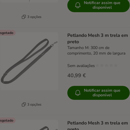
Notificar assim que
disponível
3 opções
sgotado
Petlando Mesh 3 m trela em
preto
Tamanho M: 300 cm de
comprimento, 20 mm de largura
Sem avaliações
40,99 €
Notificar assim que
disponível
3 opções
sgotado
Petlando Mesh 3 m trela em
preto