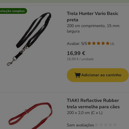
eleção zooplus
Trela Hunter Vario Basic
preta
200 cm comprimento, 15 mm
largura
Avaliar: 5/5
(
4
)
16,99 €
16,99 € / unidade
Adicionar ao carrinho
TIAKI Reflective Rubber
trela vermelha para cães
200 x 2,0 cm (C x L)
Sem avaliações