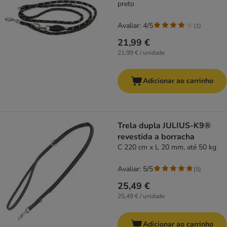
preto
Avaliar: 4/5
(
1
)
21,99 €
21,99 € / unidade
Adicionar ao carrinho
Trela dupla JULIUS-K9®
revestida a borracha
C 220 cm x L 20 mm, até 50 kg
Avaliar: 5/5
(
5
)
25,49 €
25,49 € / unidade
Adicionar ao carrinho