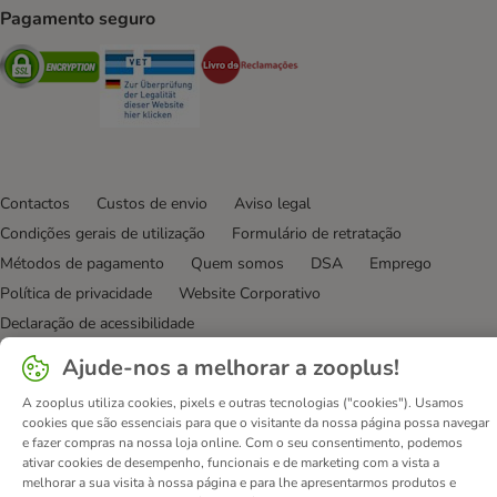
Pagamento seguro
Security
Security
Security
Contactos
Custos de envio
Aviso legal
Condições gerais de utilização
Formulário de retratação
Métodos de pagamento
Quem somos
DSA
Emprego
Política de privacidade
Website Corporativo
Declaração de acessibilidade
Ajude-nos a melhorar a zooplus!
© zooplus SE
2026
A zooplus utiliza cookies, pixels e outras tecnologias ("cookies"). Usamos
cookies que são essenciais para que o visitante da nossa página possa navegar
e fazer compras na nossa loja online. Com o seu consentimento, podemos
ativar cookies de desempenho, funcionais e de marketing com a vista a
melhorar a sua visita à nossa página e para lhe apresentarmos produtos e