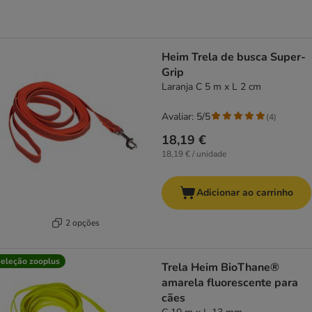
Heim Trela de busca Super-
Grip
Laranja C 5 m x L 2 cm
Avaliar: 5/5
(
4
)
18,19 €
18,19 € / unidade
Adicionar ao carrinho
2 opções
eleção zooplus
Trela Heim BioThane®
amarela fluorescente para
cães