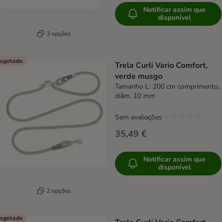
Notificar assim que
disponível
3 opções
sgotado
Trela Curli Vario Comfort,
verde musgo
Tamanho L: 200 cm comprimento,
diâm. 10 mm
Sem avaliações
35,49 €
Notificar assim que
disponível
2 opções
sgotado