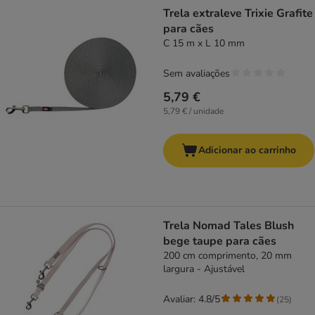
product items have been changed
Trela extraleve Trixie Grafite
para cães
C 15 m x L 10 mm
Sem avaliações
5,79 €
5,79 € / unidade
Adicionar ao carrinho
Trela Nomad Tales Blush
bege taupe para cães
200 cm comprimento, 20 mm
largura - Ajustável
Avaliar: 4.8/5
(
25
)