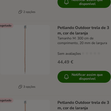
disponível
2 opções
sgotado
Petlando Outdoor trela de 3
m, cor de laranja
Tamanho M: 300 cm de
comprimento, 20 mm de largura
Sem avaliações
44,49 €
Notificar assim que
disponível
3 opções
sgotado
Petlando Outdoor trela de 3
m, cor de laranja