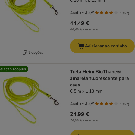
C 10 m x L 13 mm
Avaliar: 4.4/5
(
1052
)
44,49 €
44,49 € / unidade
Adicionar ao carrinho
2 opções
eleção zooplus
Trela Heim BioThane®
amarela fluorescente para
cães
C 5 m x L 13 mm
Avaliar: 4.4/5
(
1052
)
24,99 €
24,99 € / unidade