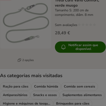
Trela Curli Vario Comfort,
verde musgo
Tamanho S: 200 cm de
comprimento, diâm. 8 mm
Sem avaliações
28,49 €
Notificar assim que
disponível
2 opções
As categorias mais visitadas
Ração para cães
Comida húmida
Comida sem cereais
Antiparasitários
Snacks e ossos
Suplementos alimentares
Higiene e máquinas de tosquiar
Brinquedos para cães