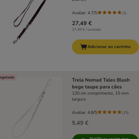
Avaliar: 4.7/5
(
3
)
27,49 €
27,49 € / unidade
Adicionar ao carrinho
sgotado
Trela Nomad Tales Blush
bege taupe para cães
120 cm comprimento, 15 mm
largura
Avaliar: 4.8/5
(
25
)
5,49 €
Notificar assim que