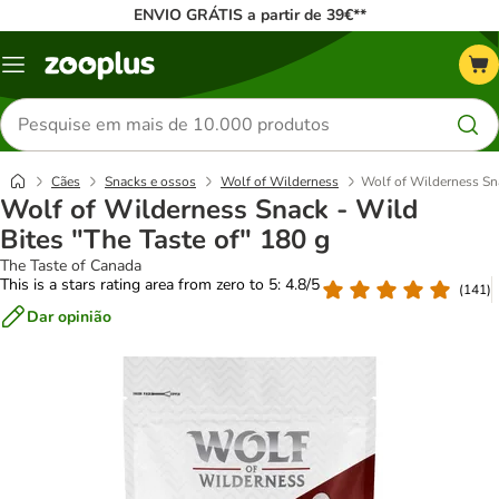
ENVIO GRÁTIS a partir de 39€**
Menu
Pesquisar
produtos
Cães
Snacks e ossos
Wolf of Wilderness
Wolf of Wilderness Sna
Wolf of Wilderness Snack - Wild
Bites "The Taste of" 180 g
The Taste of Canada
This is a stars rating area from zero to 5: 4.8/5
(
141
)
Dar opinião