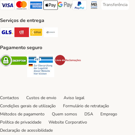
Transferência
Transferência P
Visa Payment Method
Mastercard Payment Method
American Express Payment Method
Apple Pay Payment Method
Google Pay Payment Method
PayPal Payment Method
Multibanco Payment Met
Serviços de entrega
GLS Shipping Method
CTTExpress Shipping Method
InPost Shipping Method
Paack Shipping Method
Pagamento seguro
Security
Security
Security
Contactos
Custos de envio
Aviso legal
Condições gerais de utilização
Formulário de retratação
Métodos de pagamento
Quem somos
DSA
Emprego
Política de privacidade
Website Corporativo
Declaração de acessibilidade