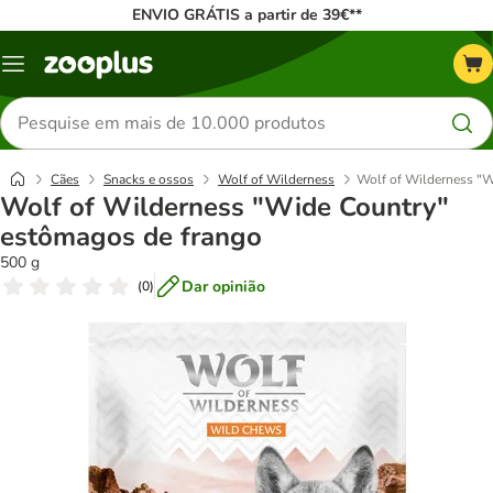
ENVIO GRÁTIS a partir de 39€**
Menu
Pesquisar
produtos
Cães
Snacks e ossos
Wolf of Wilderness
Wolf of Wilderness "W
Wolf of Wilderness "Wide Country"
estômagos de frango
500 g
Dar opinião
(
0
)