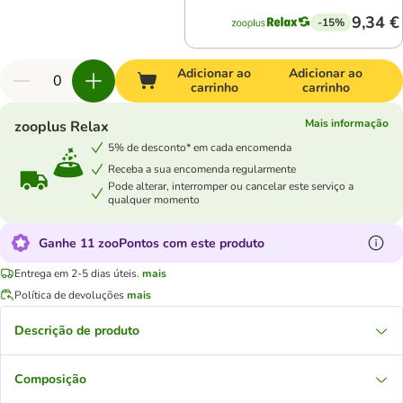
9,34 €
-15%
Adicionar ao
Adicionar ao
carrinho
carrinho
Mais informação
zooplus Relax
5% de desconto* em cada encomenda
Receba a sua encomenda regularmente
Pode alterar, interromper ou cancelar este serviço a
qualquer momento
Ganhe 11 zooPontos com este produto
Entrega em 2-5 dias úteis.
mais
Política de devoluções
mais
Descrição de produto
Composição