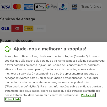
Transferência
Transferência P
Visa Payment Method
Mastercard Payment Method
American Express Payment Method
Apple Pay Payment Method
Google Pay Payment Method
PayPal Payment Method
Multibanco Payment Met
Serviços de entrega
GLS Shipping Method
CTTExpress Shipping Method
InPost Shipping Method
Paack Shipping Method
Pagamento seguro
Ajude-nos a melhorar a zooplus!
Security
Security
Security
A zooplus utiliza cookies, pixels e outras tecnologias ("cookies"). Usamos
cookies que são essenciais para que o visitante da nossa página possa navegar
e fazer compras na nossa loja online. Com o seu consentimento, podemos
ativar cookies de desempenho, funcionais e de marketing com a vista a
melhorar a sua visita à nossa página e para lhe apresentarmos produtos e
serviços relevantes para si, além de anúncios personalizados. A qualquer
Contactos
Custos de envio
Aviso legal
momento o visitante pode efetuar alterações nas suas preferências
Condições gerais de utilização
Formulário de retratação
("Personalizar definições"). Para mais informações sobre a entidade que faz o
tratamento dos seus dados, sobre os dados que são tratados e a finalidade
Métodos de pagamento
Quem somos
DSA
Emprego
desse tratamento, deve consultar o centro de preferências.
Política de
Política de privacidade
Website Corporativo
Privacidade
Declaração de acessibilidade