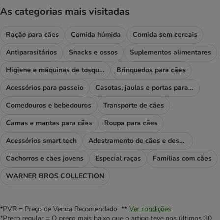
As categorias mais visitadas
Ração para cães
Comida húmida
Comida sem cereais
Antiparasitários
Snacks e ossos
Suplementos alimentares
Higiene e máquinas de tosquiar
Brinquedos para cães
Acessórios para passeio
Casotas, jaulas e portas para cães
Comedouros e bebedouros
Transporte de cães
Camas e mantas para cães
Roupa para cães
Acessórios smart tech
Adestramento de cães e desporto
Cachorros e cães jovens
Especial raças
Famílias com cães
WARNER BROS COLLECTION
*PVR = Preço de Venda Recomendado **
Ver condições
*Preço regular = O preço mais baixo que o artigo teve nos últimos 30