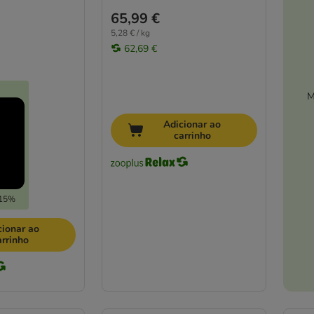
65,99 €
5,28 € / kg
62,69 €
M
Adicionar ao
carrinho
-15%
cionar ao
arrinho