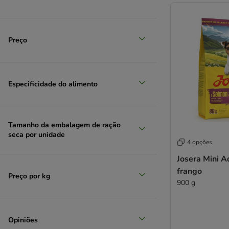
Exclusion Mediterraneo
Farmina N&D
FitActive
Preço
Fitmin
Forza 10
Friskies
Fokker
Especificidade do alimento
Frolic
Golden Eagle
GranataPet
Tamanho da embalagem de ração
Green Petfood
seca por unidade
4 opções
Greenwoods
Josera Mini A
Happy Dog
frango
Hermann's
Preço por kg
900 g
PrimaDog
Ownat
Hill's Prescription Diet
Opiniões
Hill's Science Plan