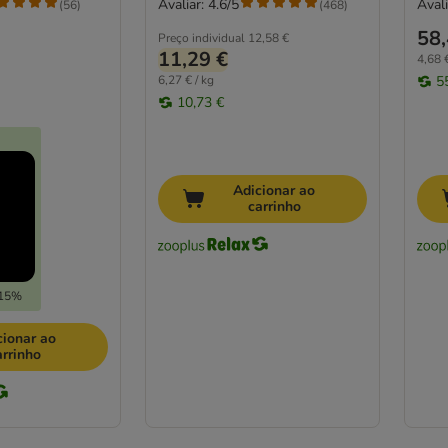
Avaliar: 4.6/5
Avali
(
56
)
(
468
)
58,
Preço individual
12,58 €
11,29 €
4,68 €
6,27 € / kg
5
10,73 €
Adicionar ao
carrinho
-15%
cionar ao
arrinho