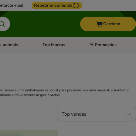
ntacte-nos!
Repetir encomenda
Carrinho
s animais
Top Marcas
% Promoções
ores
nu de categoria: Pássaros
Abrir menu de categoria: Outros animais
Abrir menu de categoria: T
ção suave e uma embalagem especial para preservar o aroma original, garantem o
ualidade e devidamente inspecionados.
Top vendas