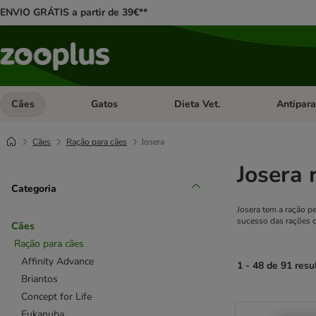
ENVIO GRÁTIS a partir de 39€**
Cães
Gatos
Dieta Vet.
Antipara
Abrir menu de categoria: Cães
Abrir menu de categoria: Gatos
Abrir menu 
Cães
Ração para cães
Josera
Josera 
Categoria
Josera tem a ração p
sucesso das rações d
Cães
Ração para cães
Affinity Advance
1 - 48 de 91 resu
Briantos
Concept for Life
product items ha
Eukanuba