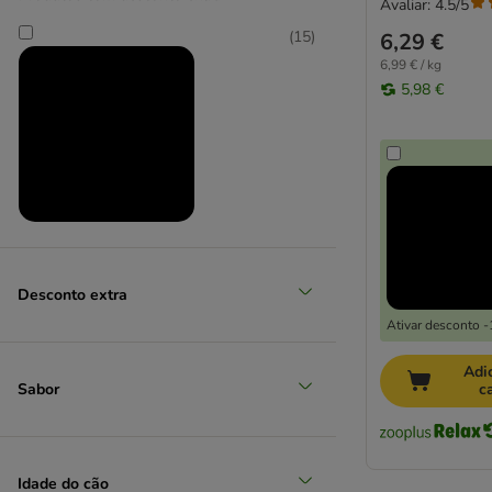
Avaliar: 4.5/5
Calibra
Carnilove
(
15
)
6,29 €
Cavom
6,99 € / kg
5,98 €
Chappi
Concept for Life
Concept for Life Veterinary Diet
Coya
Crave
Dingo
Produtos em promoção
Disugual
(
2
)
Dog Chow
Desconto extra
Doggy Dog
Ativar desconto 
Dog's Love
Dolina Noteci
Adi
Sabor
c
Eukanuba
Eukanuba Veterinary Diets
Produtos novos
Euro Premium
Exclusion Diet
Idade do cão