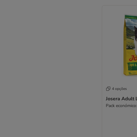
Nutriplus
Nutrivet
Opti Life
Optimanova
Pan Mięsko
Pedigree
Perfect Fit
Pitti Boris
Primal
Prolife
Pro Plan
Pro Plan Veterinary Diets
4 opções
Purina One
Josera Adult 
Rafi
Pack económico:
Rinti Canine
Rocco
Rosie's Farm
Royal Canin para cães