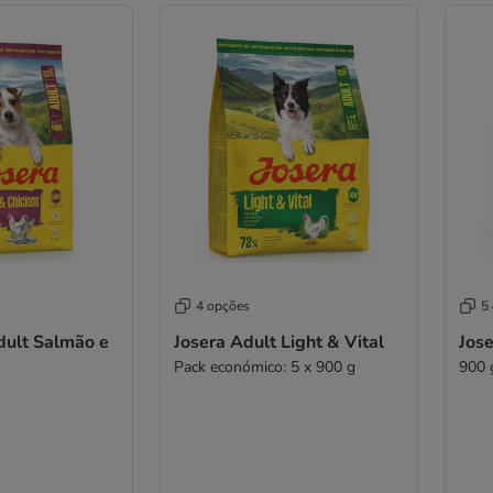
4 opções
5
dult Salmão e
Josera Adult Light & Vital
Jose
Pack económico: 5 x 900 g
900 