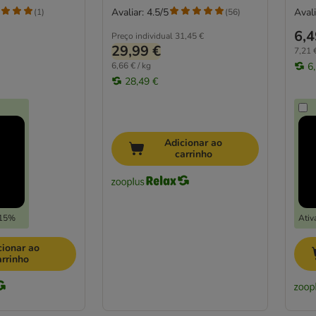
Avaliar: 4.5/5
Avali
(
1
)
(
56
)
6,4
Preço individual
31,45 €
29,99 €
7,21 €
6,66 € / kg
6
28,49 €
Adicionar ao
carrinho
-15%
Ativ
cionar ao
arrinho