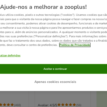
Ajude-nos a melhorar a zooplus!
lus utiliza cookies, pixels e outras tecnologias ("cookies"). Usamos cookies que sã
iais para que o visitante da nossa página possa navegar e fazer compras na nossa lo
seu consentimento, podemos ativar cookies de desempenho, funcionais e de marke
a a melhorar a sua visita à nossa página e para lhe apresentarmos produtos e serviços
ntes para si, além de anúncios personalizados. A qualquer momento o visitante pode
ções nas suas preferências ("Personalizar definições"). Para mais informações sobre 
de que faz o tratamento dos seus dados, sobre os dados que são tratados e a finali
ento, deve consultar o centro de preferências.
Política de Privacidade
alizar definições
4 opções
axi Junior
Josera Adult Light & Vital
Aceitar e continuar
12,5 kg
At
Apenas cookies essenciais
Avaliar: 4.5/5
(
468
)
(
56
)