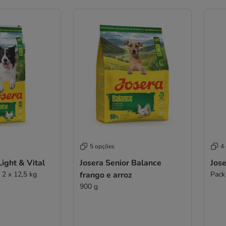
5 opções
4
Light & Vital
Josera Senior Balance
Jose
 2 x 12,5 kg
frango e arroz
Pack
900 g