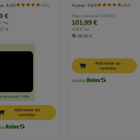
ar: 4.5/5
Avaliar: 4.6/5
(
341
)
(
468
)
9 €
Preço individual
102,98 €
101,99 €
 / kg
,17 €
4,08 € / kg
96,89 €
Adicionar ao
carrinho
ar desconto -15%
Adicionar ao
carrinho