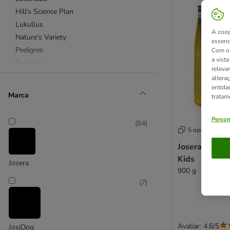
Hill's Science Plan
Lukullus
A zoop
Nature's Variety
essenc
Pedigree
Com o 
a vist
Pro Plan
releva
Purizon
altera
entida
Rocco
Marca
tratam
Royal Canin Size
Royal Canin Breed (raças)
Person
(
84
)
Taste of the Wild
5 opções
Wolf of Wilderness
Josera Medi/M
Kids
Josera
Alimentação mista
900 g
Cães de porte pequeno
(
7
)
Cachorros
Cordeiro
Esterilizados
Avaliar: 4.6/5
JosiDog