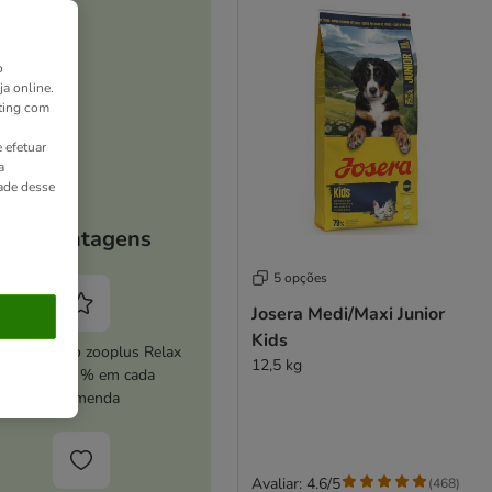
o
ja online.
ting com
 efetuar
a
dade desse
As vantagens
5 opções
Josera Medi/Maxi Junior
Kids
ive o serviço zooplus Relax
12,5 kg
e poupe 5 % em cada
encomenda
Avaliar: 4.6/5
(
468
)