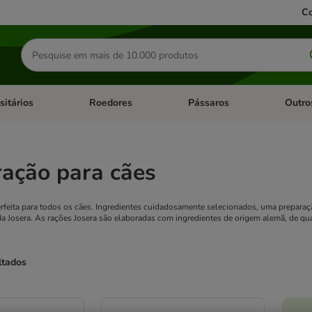
Co
Pesquisar
produtos
sitários
Roedores
Pássaros
Outro
de categoria: Dieta Vet.
Abrir menu de categoria: Antiparasitários
Abrir menu de categoria: Roed
Abrir me
ração para cães
erfeita para todos os cães. Ingredientes cuidadosamente selecionados, uma prepara
a Josera. As rações Josera são elaboradas com ingredientes de origem alemã, de q
ltados
ve been changed