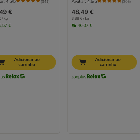
ar: 4.5/5
Avaliar: 4.5/5
(
341
)
(
205
)
49 €
48,49 €
 / kg
3,88 € / kg
5,57 €
46,07 €
Adicionar ao
Adicionar ao
carrinho
carrinho