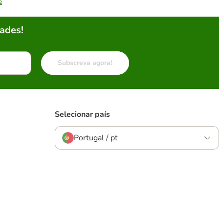
e
ades!
Subscreva agora!
Selecionar país
Portugal / pt