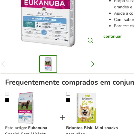
Ração seca
grandes e
Ajuda a co
Com sabor
Fornece cá
continuar
Frequentemente comprados em conjun
Eukanuba Special Care Weight Control Adult Large
Briantos Biski Mini snacks para cã
Este artigo
:
Eukanuba
Briantos Biski Mini snacks