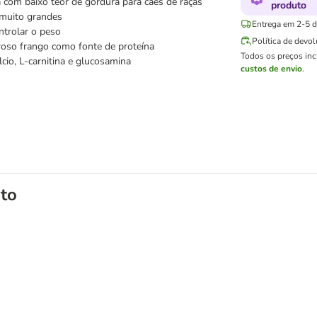
 com baixo teor de gordura para cães de raças
produto
 muito grandes
Entrega em 2-5 di
ntrolar o peso
Política de devo
oso frango como fonte de proteína
Todos os preços in
lcio, L-carnitina e glucosamina
custos de envio
.
to
es