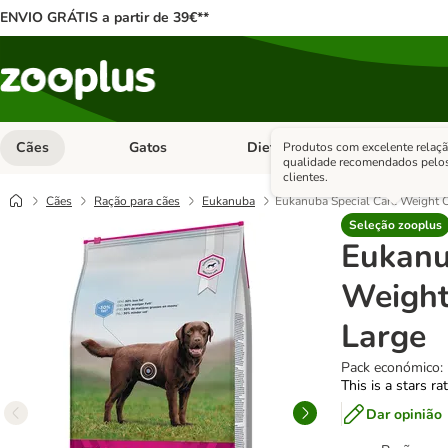
ENVIO GRÁTIS a partir de 39€**
Cães
Gatos
Dieta Vet.
Antipara
Produtos com excelente relaçã
Abrir menu de categoria: Cães
Abrir menu de categoria: Gatos
Abrir menu 
qualidade recomendados pelo
clientes.
Cães
Ração para cães
Eukanuba
Eukanuba Special Care Weight C
Seleção zooplus
Eukanu
Weight
Large
Pack económico: 
This is a stars ra
Dar opinião