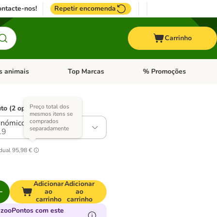
ntacte-nos!
Repetir encomenda
Carrinho
s animais
Top Marcas
% Promoções
ores
nu de categoria: Pássaros
Abrir menu de categoria: Outros animais
Abrir menu de categoria: T
Preço total dos
to (2 opções)
mesmos itens se
comprados
nómico: 2 x 15 kg
separadamente
.9
idual
95,98 €
Adicionar
Adicionar
ao
ao
carrinho
carrinho
 zooPontos com este