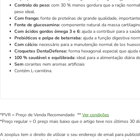
Controlo do peso:
com 30 % menos gordura que a ração normal E
peso ideal.
Com frango:
fonte de proteínas de grande qualidade, importan
Fonte de glucosamina:
componente natural da massa cartilagin
Com ácidos gordos ómega 3 e 6:
ajuda a
contribuir para a saúd
Prebióticos e polpa de beterraba:
ajuda a função digestiva norm
Com cálcio:
necessário para a manutenção normal de los hueso
Croquetes DentaDefense:
forma hexagonal especial que ajuda 
100 % saudável e equilibrada:
ideal para a alimentação diária 
Sem
corantes nem aromas artificiais
Contém L-carnitina.
*PVR = Preço de Venda Recomendado **
Ver condições
*Preço regular = O preço mais baixo que o artigo teve nos últimos 30 di
A zooplus tem o direito de utilizar o seu endereço de email para publi