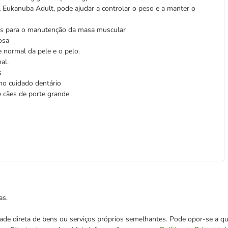
ukanuba Adult, pode ajudar a controlar o peso e a manter o
tes para o manutenção da masa muscular
osa
e normal da pele e o pelo.
al.
s
no cuidado dentário
de cães de porte grande
as.
cidade direta de bens ou serviços próprios semelhantes. Pode opor-se a