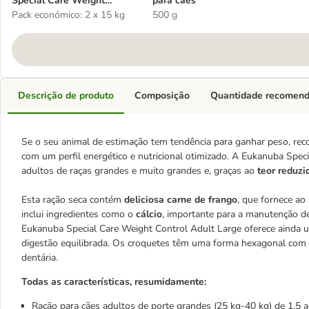
Special Care Weight
para cães
Control Adult Large
Pack económico: 2 x 15 kg
500 g
Descrição de produto
Composição
Quantidade recomen
Se o seu animal de estimação tem tendência para ganhar peso, r
com um perfil energético e nutricional otimizado. A Eukanuba Spec
adultos de raças grandes e muito grandes e, graças ao
teor reduzi
Esta ração seca contém
deliciosa carne de frango
, que fornece ao
inclui ingredientes como o
cálcio
, importante para a manutenção d
Eukanuba Special Care Weight Control Adult Large oferece ainda
digestão equilibrada. Os croquetes têm uma forma hexagonal com a
dentária.
Todas as características, resumidamente:
Ração para cães adultos de porte grandes (25 kg-40 kg) de 1,5 a