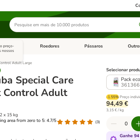
Co
Pesquisar
produtos
sitários
Roedores
Pássaros
Outro
o preço-
de categoria: Dieta Vet.
Abrir menu de categoria: Antiparasitários
Abrir menu de categoria: Roed
Abrir me
s nossos
ontrol Adult Large
Selecionar produ
ba Special Care
Pack eco
361366
 Control Adult
-1.55%
Preço indiv
94,49 €
3,15 € / kg
2 x 15 kg
ting area from zero to 5: 4.7/5
(
3
)
Ganhe 94