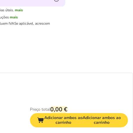
as úteis.
mais
luções
mais
cluem IVA
Se aplicável, acrescem
0,00 €
Preço total
Adicionar ambos ao
Adicionar ambos ao
carrinho
carrinho