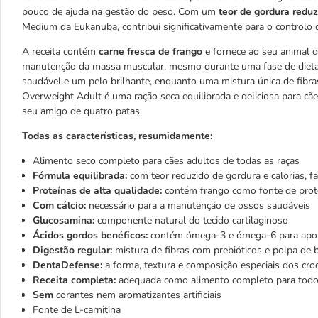
pouco de ajuda na gestão do peso. Com um
teor de gordura redu
Medium da Eukanuba, contribui significativamente para o controlo 
A receita contém
carne fresca de frango
e fornece ao seu animal d
manutenção da massa muscular, mesmo durante uma fase de diet
saudável e um pelo brilhante, enquanto uma mistura única de fibr
Overweight Adult é uma ração seca equilibrada e deliciosa para cães
seu amigo de quatro patas.
Todas as características, resumidamente:
Alimento seco completo para cães adultos de todas as raças
Fórmula equilibrada:
com teor reduzido de gordura e calorias, fa
Proteínas de alta qualidade:
contém frango como fonte de prot
Com cálcio:
necessário para a manutenção de ossos saudáveis
Glucosamina:
componente natural do tecido cartilaginoso
Ácidos gordos benéficos:
contém ómega-3 e ómega-6 para apoia
Digestão regular:
mistura de fibras com prebióticos e polpa de
DentaDefense:
a forma, textura e composição especiais dos cr
Receita completa:
adequada como alimento completo para todo
Sem
corantes nem aromatizantes artificiais
Fonte de L-carnitina