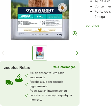
Ajuda a co
Contém, en
Fonte de c
ómega
continuar
zooplus Relax
Mais informação
5% de desconto* em cada
encomenda
Receba a sua encomenda
regularmente
Pode alterar, interromper ou
cancelar este serviço a qualquer
momento