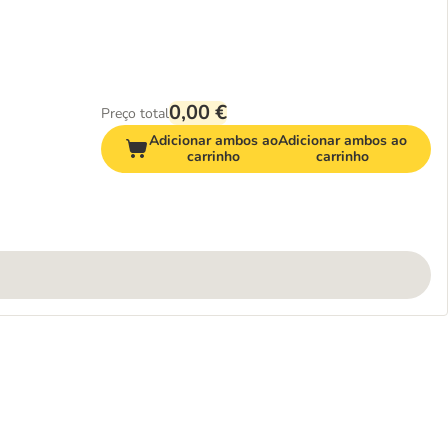
0,00 €
Preço total
Adicionar ambos ao
Adicionar ambos ao
carrinho
carrinho