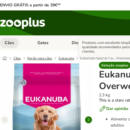
ENVIO GRÁTIS a partir de 39€**
Cães
Gatos
Dieta Vet.
Antipara
Produtos com excelente relaçã
Abrir menu de categoria: Cães
Abrir menu de categoria: Gatos
Abrir menu 
qualidade recomendados pelo
clientes.
Cães
Ração para cães
Eukanuba
Eukanuba Special Care Overwei
Seleção zooplus
Eukanu
Overwe
2,3 kg
This is a stars ra
Dar opinião
Alimento c
adultos