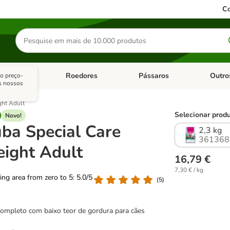
Co
Pesquisar
produtos
sitários
Roedores
Pássaros
Outro
o preço-
de categoria: Dieta Vet.
Abrir menu de categoria: Antiparasitários
Abrir menu de categoria: Roed
Abrir me
s nossos
ght Adult
Selecionar produ
Novo!
ba Special Care
2,3 kg
361368
ight Adult
16,79 €
7,30 € / kg
ting area from zero to 5: 5.0/5
(
5
)
ompleto com baixo teor de gordura para cães