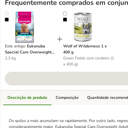
Frequentemente comprados em conjun
Eukanuba Special Care Overweight Adult
Wolf of Wilderness 1 x 400 g
Este artigo
:
Eukanuba
Wolf of Wilderness 1 x
Special Care Overweight
400 g
Adult
2,3 kg
Green Fields com cordeiro (1
x 400 g)
Descrição de produto
Composição
Quantidade recomen
Os quilos a mais acumulam-se rapidamente. Por outro lado, regress
consideravelmente maior. Eukanuba Special Care Overweight Adult