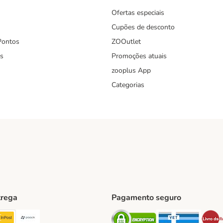
Ofertas especiais
Cupões de desconto
Pontos
ZOOutlet
s
Promoções atuais
zooplus App
Categorias
trega
Pagamento seguro
ping Method
TExpress Shipping Method
InPost Shipping Method
Paack Shipping Method
Security
Securit