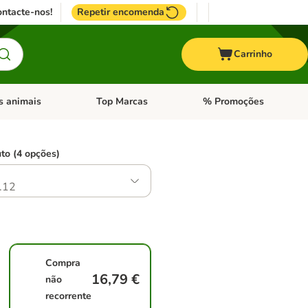
ntacte-nos!
Repetir encomenda
Carrinho
s animais
Top Marcas
% Promoções
ores
nu de categoria: Pássaros
Abrir menu de categoria: Outros animais
Abrir menu de categoria: T
to (4 opções)
.12
Compra
16,79 €
não
recorrente