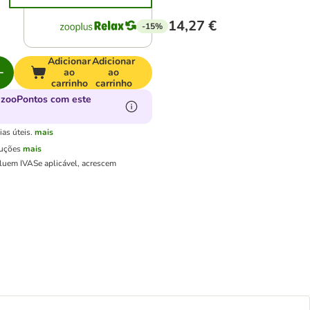
14,27 €
-15%
Adicionar
Adicionar
ao
ao
carrinho
carrinho
 zooPontos com este
as úteis.
mais
luções
mais
cluem IVA
Se aplicável, acrescem