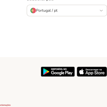
Portugal / pt
y
Security