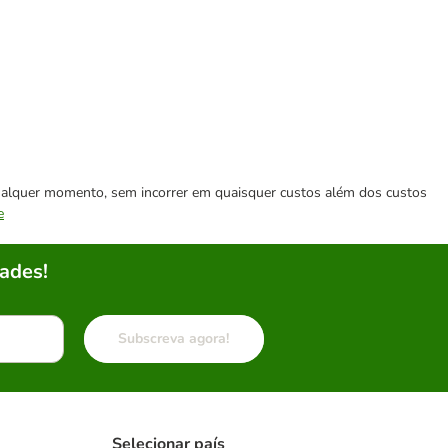
 qualquer momento, sem incorrer em quaisquer custos além dos custos
e
ades!
Subscreva agora!
Selecionar país