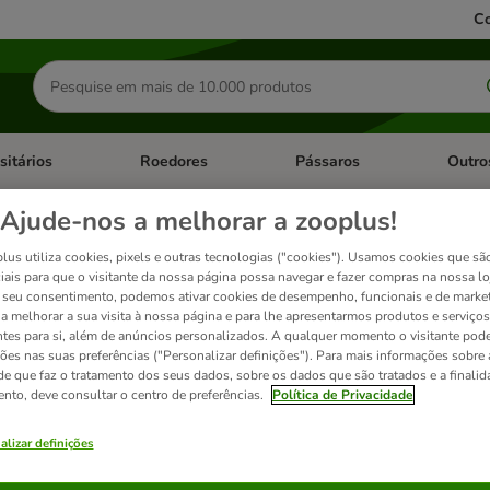
Co
Pesquisar
produtos
sitários
Roedores
Pássaros
Outro
de categoria: Dieta Vet.
Abrir menu de categoria: Antiparasitários
Abrir menu de categoria: Roed
Abrir me
Ajude-nos a melhorar a zooplus!
 Selection sem cereais
lus utiliza cookies, pixels e outras tecnologias ("cookies"). Usamos cookies que sã
iais para que o visitante da nossa página possa navegar e fazer compras na nossa lo
seu consentimento, podemos ativar cookies de desempenho, funcionais e de marke
a a melhorar a sua visita à nossa página e para lhe apresentarmos produtos e serviços
oplus Selection adequado à espécie é perfeitamente adaptado à fase da vida do se
ntes para si, além de anúncios personalizados. A qualquer momento o visitante pode
urais como vegetais e frutos e refinado com óleos valiosos. Porque é assim que o se
ções nas suas preferências ("Personalizar definições"). Para mais informações sobre 
 das vitaminas e minerais naturais.
de que faz o tratamento dos seus dados, sobre os dados que são tratados e a finali
ento, deve consultar o centro de preferências.
Política de Privacidade
ados
alizar definições
ve been changed