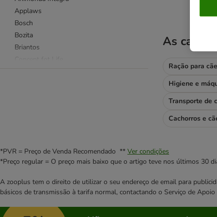
Applaws
Bosch
Bozita
As catego
Briantos
Concept fot Life
Ração para cã
Concept for Life Veterinary Diet
Crave
DeliBest
Transporte de 
Eukanuba
Cachorros e cã
Farmina
Green Petfood
Greenwoods
*PVR = Preço de Venda Recomendado **
Ver condições
Happy Dog
*Preço regular = O preço mais baixo que o artigo teve nos últimos 30 di
Herrmanns
Hill's Science Plan
A zooplus tem o direito de utilizar o seu endereço de email para publi
básicos de transmissão à tarifa normal, contactando o Serviço de Apoi
Isegrim
Josera
Lukullus