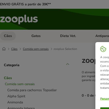
ENVIO GRÁTIS a partir de 39€**
Cães
Gatos
Dieta Vet.
Antipara
Abrir menu de categoria: Cães
Abrir menu de categoria: Gatos
Abrir menu 
Cães
Comida sem cereais
zooplus Selection
zooplus
A zoop
essenc
Categoria
Com o 
a vist
O alimento húmido zo
releva
por ingredientes nat
Cães
altera
garante a preservação
entida
Comida sem cereais
tratam
Comida para cachorros Topseller
0 - 0 de 0 result
Alpha Spirit
Person
Animonda
product items ha
Animonda Integra