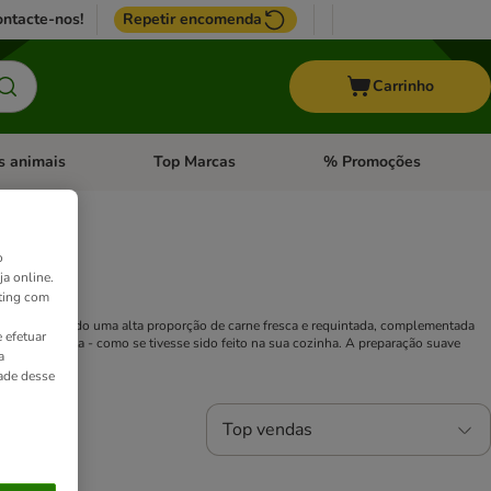
ntacte-nos!
Repetir encomenda
Carrinho
s animais
Top Marcas
% Promoções
ores
nu de categoria: Pássaros
Abrir menu de categoria: Outros animais
Abrir menu de categoria: T
o
ja online.
ting com
u cão, contendo uma alta proporção de carne fresca e requintada, complementada
 efetuar
u patudo gosta - como se tivesse sido feito na sua cozinha. A preparação suave
a
dade desse
Top vendas