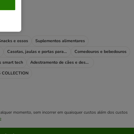
Snacks e ossos
Suplementos alimentares
Casotas, jaulas e portas para cães
Comedouros e bebedouros
s smart tech
Adestramento de cães e desporto
 COLLECTION
 qualquer momento, sem incorrer em quaisquer custos além dos custos
e