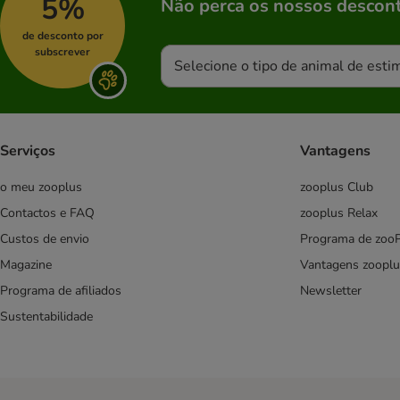
5%
Não perca os nossos descont
Lupo Sensitiv
de desconto por
Natural Greatness
subscrever
Selecione o tipo de animal de esti
Nature's Variety
Optimanova
Pro Plan
Purizon
Serviços
Vantagens
Rebel Belle
Rinti
o meu zooplus
zooplus Club
Rocco
Contactos e FAQ
zooplus Relax
Rosie's Farm
Custos de envio
Programa de zoo
Simpson's Premium
Magazine
Vantagens zooplu
Taste of the Wild
Terra Canis
Programa de afiliados
Newsletter
Trixie
Sustentabilidade
Wolf of Wilderness
Schesir
Yarrah