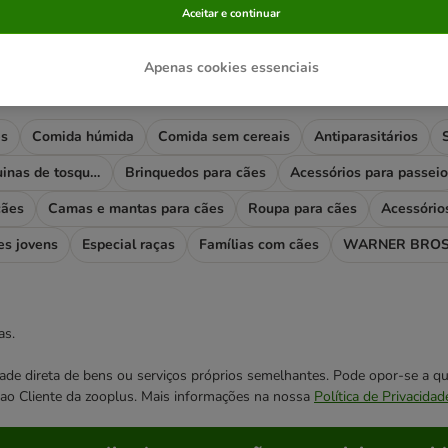
Aceitar e continuar
Apenas cookies essenciais
rias mais visitadas
es
Comida húmida
Comida sem cereais
Antiparasitários
Higiene e máquinas de tosquiar
Brinquedos para cães
Acessórios para passeio
cães
Camas e mantas para cães
Roupa para cães
Acessório
es jovens
Especial raças
Famílias com cães
WARNER BROS
as.
cidade direta de bens ou serviços próprios semelhantes. Pode opor-se a
o ao Cliente da zooplus. Mais informações na nossa
Política de Privacidad