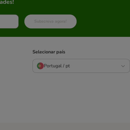
ades!
Subscreva agora!
Selecionar país
Portugal / pt