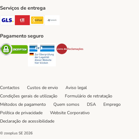
Serviços de entrega
GLS Shipping Method
CTTExpress Shipping Method
InPost Shipping Method
Paack Shipping Method
Pagamento seguro
Security
Security
Security
Contactos
Custos de envio
Aviso legal
Condições gerais de utilização
Formulário de retratação
Métodos de pagamento
Quem somos
DSA
Emprego
Política de privacidade
Website Corporativo
Declaração de acessibilidade
© zooplus SE
2026