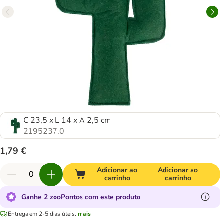
C 23,5 x L 14 x A 2,5 cm
2195237.0
1,79 €
Adicionar ao
Adicionar ao
carrinho
carrinho
Ganhe 2 zooPontos com este produto
Entrega em 2-5 dias úteis.
mais