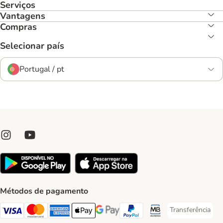
Serviços
Vantagens
Compras
Selecionar país
Portugal / pt
Métodos de pagamento
Transferência
Transferência P
Visa Payment Method
Mastercard Payment Method
American Express Payment Method
Apple Pay Payment Method
Google Pay Payment Method
PayPal Payment Method
Multibanco Payment Met