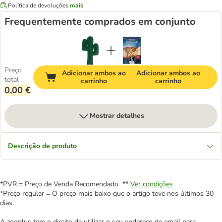
Política de devoluções
mais
Frequentemente comprados em conjunto
Preço
Adicionar ambos ao
Adicionar ambos ao
total
carrinho
carrinho
0,00 €
Mostrar detalhes
Descrição de produto
*PVR = Preço de Venda Recomendado **
Ver condições
*Preço regular = O preço mais baixo que o artigo teve nos últimos 30
dias.
A zooplus tem o direito de utilizar o seu endereço de email para