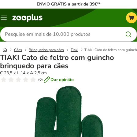
ENVIO GRÁTIS a partir de 39€**
Menu
Pesquisar
produtos
Cães
Brinquedos para cães
Tiaki
TIAKI Cato de feltro com guinc
TIAKI Cato de feltro com guincho
brinquedo para cães
C 23,5 x L 14 x A 2,5 cm
Dar opinião
(
0
)