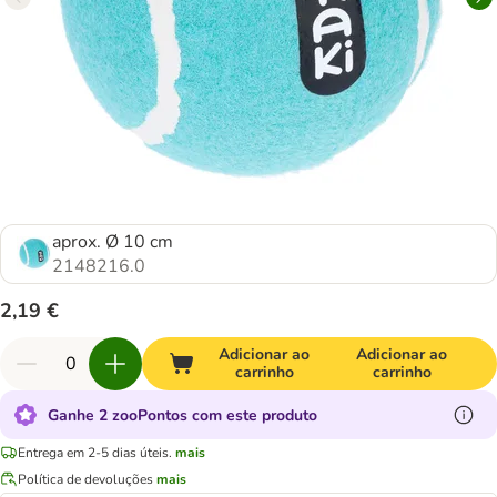
aprox. Ø 10 cm
2148216.0
2,19 €
Adicionar ao
Adicionar ao
carrinho
carrinho
Ganhe 2 zooPontos com este produto
Entrega em 2-5 dias úteis.
mais
Política de devoluções
mais