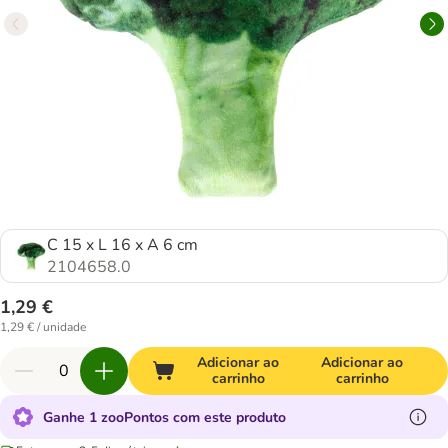
C 15 x L 16 x A 6 cm
2104658.0
1,29 €
1,29 € / unidade
Adicionar ao
Adicionar ao
carrinho
carrinho
Ganhe 1 zooPontos com este produto