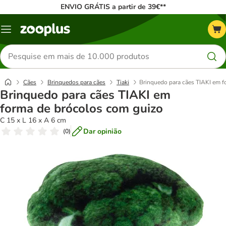
ENVIO GRÁTIS a partir de 39€**
Menu
Pesquisar
produtos
Cães
Brinquedos para cães
Tiaki
Brinquedo para cães TIAKI em f
Brinquedo para cães TIAKI em
forma de brócolos com guizo
C 15 x L 16 x A 6 cm
Dar opinião
(
0
)