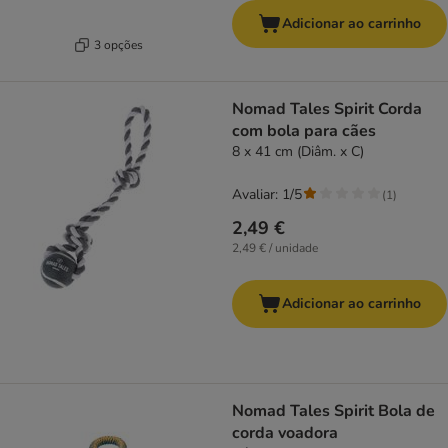
Adicionar ao carrinho
3 opções
Nomad Tales Spirit Corda
com bola para cães
8 x 41 cm (Diâm. x C)
Avaliar: 1/5
(
1
)
2,49 €
2,49 € / unidade
Adicionar ao carrinho
Nomad Tales Spirit Bola de
corda voadora