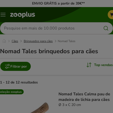
ENVIO GRÁTIS a partir de 39€**
Menu
Pesquisar
produtos
Cães
Brinquedos para cães
Nomad Tales
Nomad Tales brinquedos para cães
Top vendas
Filtrar por
1 - 12 de 12 resultados
product items have been changed
eleção zooplus
Nomad Tales Calma pau de
madeira de líchia para cães
Ø 3 x C 20 cm