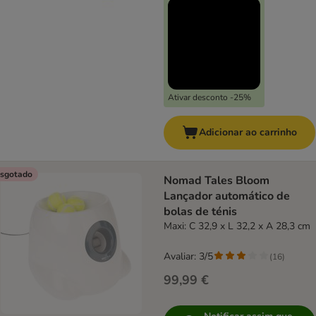
Ativar desconto -25%
Adicionar ao carrinho
sgotado
Nomad Tales Bloom
Lançador automático de
bolas de ténis
Maxi: C 32,9 x L 32,2 x A 28,3 cm
Avaliar: 3/5
(
16
)
99,99 €