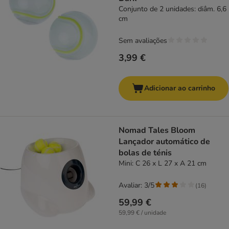
Conjunto de 2 unidades: diâm. 6,6
cm
Sem avaliações
3,99 €
Adicionar ao carrinho
Nomad Tales Bloom
Lançador automático de
bolas de ténis
Mini: C 26 x L 27 x A 21 cm
Avaliar: 3/5
(
16
)
59,99 €
59,99 € / unidade