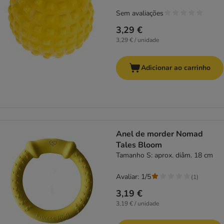
Sem avaliações
3,29 €
3,29 € / unidade
Adicionar ao carrinho
Anel de morder Nomad
Tales Bloom
Tamanho S: aprox. diâm. 18 cm
Avaliar: 1/5
(
1
)
3,19 €
3,19 € / unidade