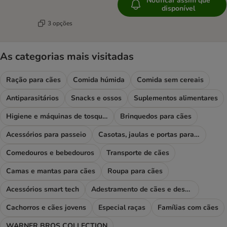
Notificar assim que
disponível
3 opções
As categorias mais visitadas
Ração para cães
Comida húmida
Comida sem cereais
Antiparasitários
Snacks e ossos
Suplementos alimentares
Higiene e máquinas de tosquiar
Brinquedos para cães
Acessórios para passeio
Casotas, jaulas e portas para cães
Comedouros e bebedouros
Transporte de cães
Camas e mantas para cães
Roupa para cães
Acessórios smart tech
Adestramento de cães e desporto
Cachorros e cães jovens
Especial raças
Famílias com cães
WARNER BROS COLLECTION