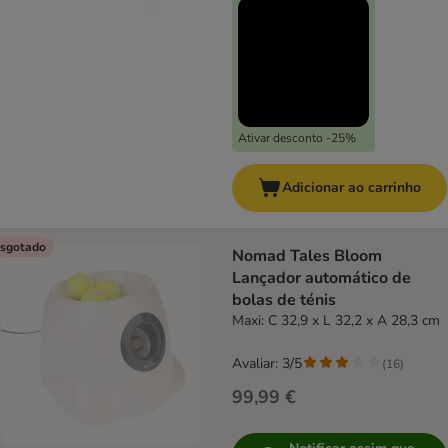
Ativar desconto -25%
Adicionar ao carrinho
sgotado
Nomad Tales Bloom
Lançador automático de
bolas de ténis
Maxi: C 32,9 x L 32,2 x A 28,3 cm
Avaliar: 3/5
(
16
)
99,99 €