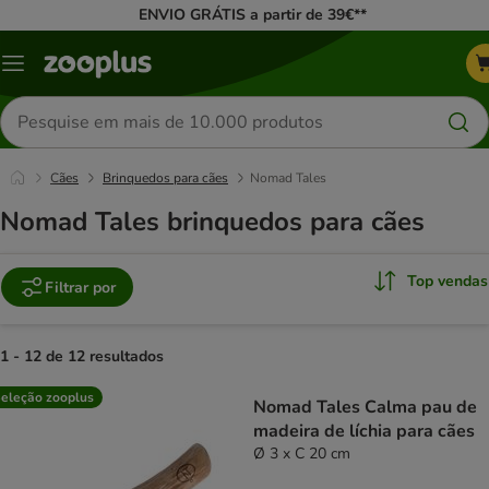
ENVIO GRÁTIS a partir de 39€**
Menu
Pesquisar
produtos
Cães
Brinquedos para cães
Nomad Tales
Nomad Tales brinquedos para cães
Top vendas
Filtrar por
1 - 12 de 12 resultados
product items have been changed
eleção zooplus
Nomad Tales Calma pau de
madeira de líchia para cães
Ø 3 x C 20 cm