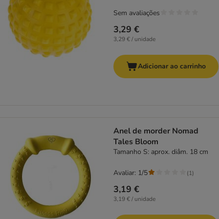
Sem avaliações
3,29 €
3,29 € / unidade
Adicionar ao carrinho
Anel de morder Nomad
Tales Bloom
Tamanho S: aprox. diâm. 18 cm
Avaliar: 1/5
(
1
)
3,19 €
3,19 € / unidade