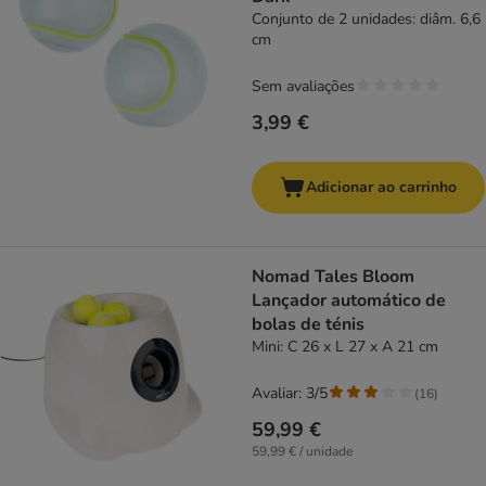
Conjunto de 2 unidades: diâm. 6,6
cm
Sem avaliações
3,99 €
Adicionar ao carrinho
Nomad Tales Bloom
Lançador automático de
bolas de ténis
Mini: C 26 x L 27 x A 21 cm
Avaliar: 3/5
(
16
)
59,99 €
59,99 € / unidade