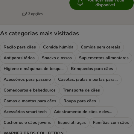
Notificar assim que
disponível
3 opções
As categorias mais visitadas
Ração para cães
Comida húmida
Comida sem cereais
Antiparasitários
Snacks e ossos
Suplementos alimentares
Higiene e máquinas de tosquiar
Brinquedos para cães
Acessórios para passeio
Casotas, jaulas e portas para cães
Comedouros e bebedouros
Transporte de cães
Camas e mantas para cães
Roupa para cães
Acessórios smart tech
Adestramento de cães e desporto
Cachorros e cães jovens
Especial raças
Famílias com cães
WARNER BROS COLLECTION