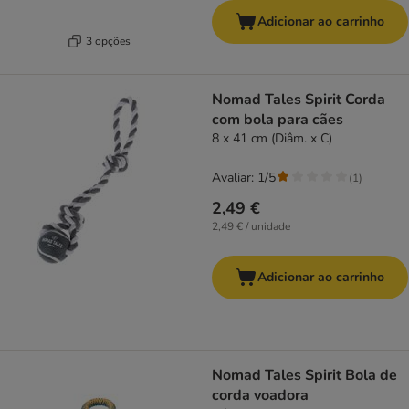
Adicionar ao carrinho
3 opções
Nomad Tales Spirit Corda
com bola para cães
8 x 41 cm (Diâm. x C)
Avaliar: 1/5
(
1
)
2,49 €
2,49 € / unidade
Adicionar ao carrinho
Nomad Tales Spirit Bola de
corda voadora