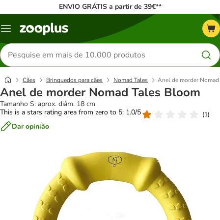
ENVIO GRÁTIS a partir de 39€**
Menu
Pesquisar
produtos
Cães
Brinquedos para cães
Nomad Tales
Anel de morder Nomad
Anel de morder Nomad Tales Bloom
Tamanho S: aprox. diâm. 18 cm
This is a stars rating area from zero to 5: 1.0/5
(
1
)
Dar opinião