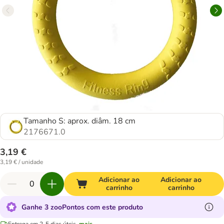
Tamanho S: aprox. diâm. 18 cm
2176671.0
3,19 €
3,19 € / unidade
Adicionar ao
Adicionar ao
carrinho
carrinho
Ganhe 3 zooPontos com este produto
Entrega em 2-5 dias úteis.
mais