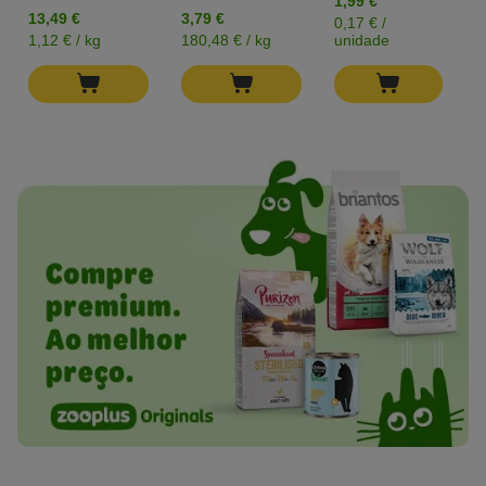
1,99 €
0
13,49 €
3,79 €
0,17 € /
0
1,12 € / kg
180,48 € / kg
unidade
u