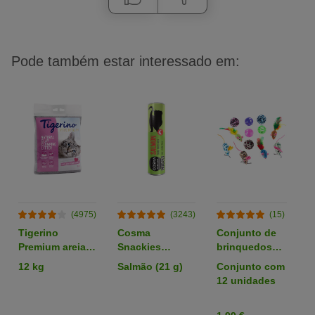
Pode também estar interessado em:
(4975)
(3243)
(15)
Tigerino
Cosma
Conjunto de
C
Premium areia
Snackies
brinquedos
p
com aroma a
snacks
com bolas e
12 kg
Salmão (21 g)
Conjunto com
1
talco
liofilizados para
ratos para
12 unidades
gatos
gato