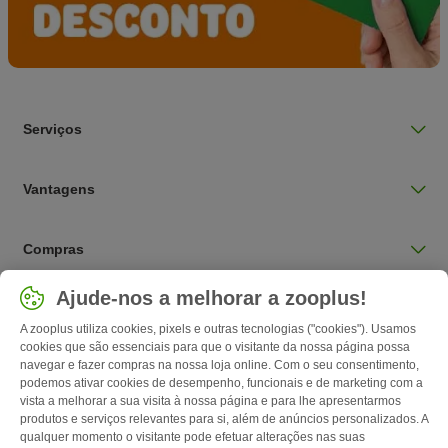
Serviços
Vantagens
Compras
Selecionar país
Ajude-nos a melhorar a zooplus!
Portugal / PT
A zooplus utiliza cookies, pixels e outras tecnologias ("cookies"). Usamos
cookies que são essenciais para que o visitante da nossa página possa
navegar e fazer compras na nossa loja online. Com o seu consentimento,
Follow zooplus
podemos ativar cookies de desempenho, funcionais e de marketing com a
vista a melhorar a sua visita à nossa página e para lhe apresentarmos
produtos e serviços relevantes para si, além de anúncios personalizados. A
qualquer momento o visitante pode efetuar alterações nas suas