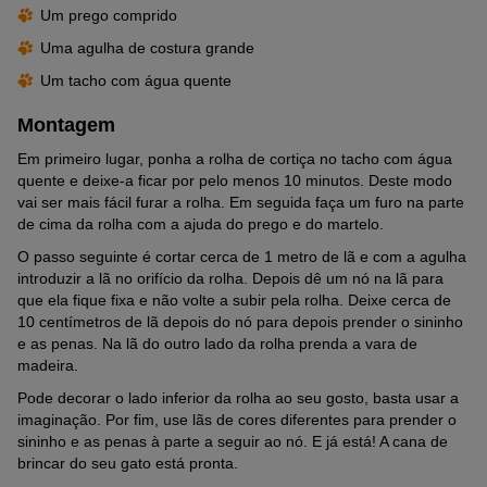
Um prego comprido
Uma agulha de costura grande
Um tacho com água quente
Montagem
Em primeiro lugar, ponha a rolha de cortiça no tacho com água
quente e deixe-a ficar por pelo menos 10 minutos. Deste modo
vai ser mais fácil furar a rolha. Em seguida faça um furo na parte
de cima da rolha com a ajuda do prego e do martelo.
O passo seguinte é cortar cerca de 1 metro de lã e com a agulha
introduzir a lã no orifício da rolha. Depois dê um nó na lã para
que ela fique fixa e não volte a subir pela rolha. Deixe cerca de
10 centímetros de lã depois do nó para depois prender o sininho
e as penas. Na lã do outro lado da rolha prenda a vara de
madeira.
Pode decorar o lado inferior da rolha ao seu gosto, basta usar a
imaginação. Por fim, use lãs de cores diferentes para prender o
sininho e as penas à parte a seguir ao nó. E já está! A cana de
brincar do seu gato está pronta.