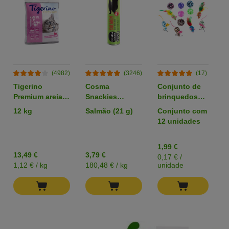
(4982)
(3246)
(17)
Tigerino
Cosma
Conjunto de
C
Premium areia
Snackies
brinquedos
p
com aroma a
snacks
com bolas e
12 kg
Salmão (21 g)
Conjunto com
1
talco
liofilizados para
ratos para
12 unidades
gatos
gato
1,99 €
0
13,49 €
3,79 €
0,17 € /
0
1,12 € / kg
180,48 € / kg
unidade
u