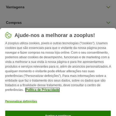
Vantagens
Compras
Selecionar país
Ajude-nos a melhorar a zooplus!
Portugal / PT
A zooplus utiliza cookies, pixels e outras tecnologias ("cookies"). Usamos
cookies que são essenciais para que o visitante da nossa página possa
navegar e fazer compras na nossa loja online. Com o seu consentimento,
Follow zooplus
podemos ativar cookies de desempenho, funcionais e de marketing com a
vista a melhorar a sua visita à nossa página e para lhe apresentarmos
produtos e serviços relevantes para si, além de anúncios personalizados. A
qualquer momento o visitante pode efetuar alterações nas suas
preferências ("Personalizar definições"). Para mais informações sobre a
entidade que faz o tratamento dos seus dados, sobre os dados que são
tratados e a finalidade desse tratamento, deve consultar o centro de
preferências.
Política de Privacidade
Personalizar definições
Contactos
Custos de envio
Aviso legal
Condições gerais de
utilização
Formulário de retratação
Métodos de pagamento
Quem
Aceitar e continuar