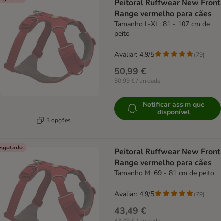
Peitoral Ruffwear New Front
Range vermelho para cães
Tamanho L-XL: 81 - 107 cm de
peito
Avaliar: 4.9/5
(
79
)
50,99 €
50,99 € / unidade
Notificar assim que
disponível
3 opções
sgotado
Peitoral Ruffwear New Front
Range vermelho para cães
Tamanho M: 69 - 81 cm de peito
Avaliar: 4.9/5
(
79
)
43,49 €
43,49 € / unidade