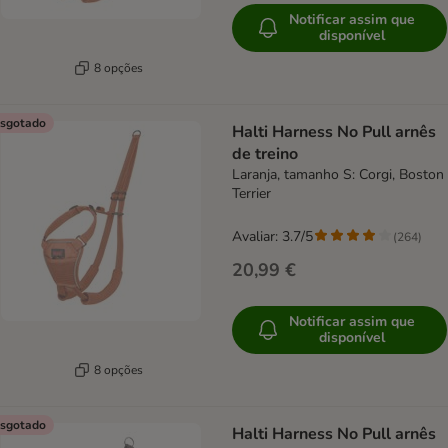
Notificar assim que
disponível
8 opções
sgotado
Halti Harness No Pull arnês
de treino
Laranja, tamanho S: Corgi, Boston
Terrier
Avaliar: 3.7/5
(
264
)
20,99 €
Notificar assim que
disponível
8 opções
sgotado
Halti Harness No Pull arnês