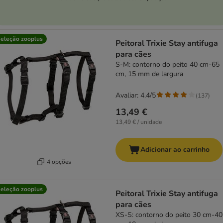
eleção zooplus
Peitoral Trixie Stay antifuga
para cães
S-M: contorno do peito 40 cm-65
cm, 15 mm de largura
Avaliar: 4.4/5
(
137
)
13,49 €
13,49 € / unidade
Adicionar ao carrinho
4 opções
eleção zooplus
Peitoral Trixie Stay antifuga
para cães
XS-S: contorno do peito 30 cm-40