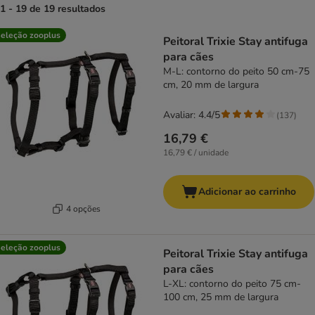
1 - 19 de 19 resultados
product items have been changed
eleção zooplus
Peitoral Trixie Stay antifuga
para cães
M-L: contorno do peito 50 cm-75
cm, 20 mm de largura
Avaliar: 4.4/5
(
137
)
16,79 €
16,79 € / unidade
Adicionar ao carrinho
4 opções
eleção zooplus
Peitoral Trixie Stay antifuga
para cães
L-XL: contorno do peito 75 cm-
100 cm, 25 mm de largura