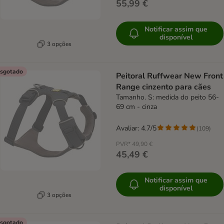
55,99 €
Notificar assim que
disponível
3 opções
sgotado
Peitoral Ruffwear New Front
Range cinzento para cães
Tamanho. S: medida do peito 56-
69 cm - cinza
Avaliar: 4.7/5
(
109
)
PVR*
49,90 €
45,49 €
Notificar assim que
disponível
3 opções
sgotado