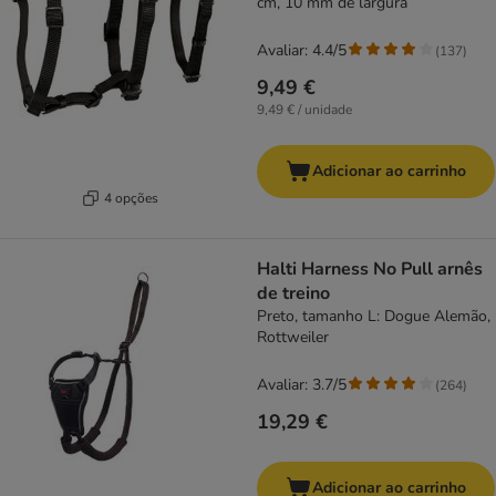
cm, 10 mm de largura
Avaliar: 4.4/5
(
137
)
9,49 €
9,49 € / unidade
Adicionar ao carrinho
4 opções
Halti Harness No Pull arnês
de treino
Preto, tamanho L: Dogue Alemão,
Rottweiler
Avaliar: 3.7/5
(
264
)
19,29 €
Adicionar ao carrinho