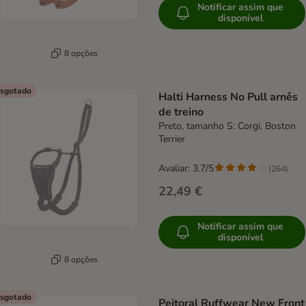
Notificar assim que
disponível
8 opções
sgotado
Halti Harness No Pull arnês
de treino
Preto, tamanho S: Corgi, Boston
Terrier
Avaliar: 3.7/5
(
264
)
22,49 €
Notificar assim que
disponível
8 opções
sgotado
Peitoral Ruffwear New Front