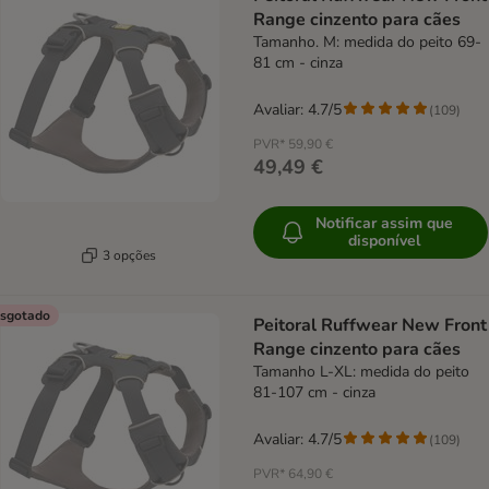
Range cinzento para cães
Tamanho. M: medida do peito 69-
81 cm - cinza
Avaliar: 4.7/5
(
109
)
PVR*
59,90 €
49,49 €
Notificar assim que
disponível
3 opções
sgotado
Peitoral Ruffwear New Front
Range cinzento para cães
Tamanho L-XL: medida do peito
81-107 cm - cinza
Avaliar: 4.7/5
(
109
)
PVR*
64,90 €