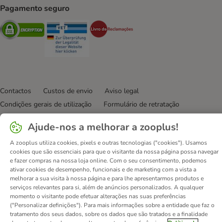
Pagamento seguro
Security
Security
Security
Contactos
Custos de envio
Aviso legal
Condições gerais de utilização
Formulário de retratação
Métodos de pagamento
Quem somos
DSA
Emprego
Ajude-nos a melhorar a zooplus!
Política de privacidade
Website Corporativo
A zooplus utiliza cookies, pixels e outras tecnologias ("cookies"). Usamos
Declaração de acessibilidade
cookies que são essenciais para que o visitante da nossa página possa navegar
e fazer compras na nossa loja online. Com o seu consentimento, podemos
© zooplus SE
2026
ativar cookies de desempenho, funcionais e de marketing com a vista a
melhorar a sua visita à nossa página e para lhe apresentarmos produtos e
serviços relevantes para si, além de anúncios personalizados. A qualquer
momento o visitante pode efetuar alterações nas suas preferências
("Personalizar definições"). Para mais informações sobre a entidade que faz o
tratamento dos seus dados, sobre os dados que são tratados e a finalidade