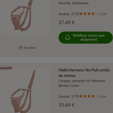
Alemão, Rottweiler
Avaliar: 3.7/5
(
264
)
27,49 €
Notificar assim que
disponível
8 opções
sgotado
Halti Harness No Pull arnês
de treino
Laranja, tamanho M: Retriever,
Border Collie
Avaliar: 3.7/5
(
264
)
23,49 €