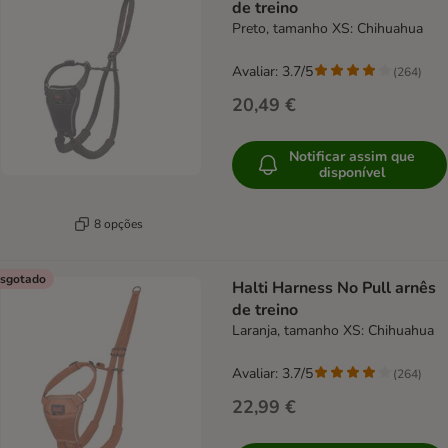
de treino
Preto, tamanho XS: Chihuahua
Avaliar: 3.7/5
(
264
)
20,49 €
Notificar assim que
disponível
8 opções
sgotado
Halti Harness No Pull arnês
de treino
Laranja, tamanho XS: Chihuahua
Avaliar: 3.7/5
(
264
)
22,99 €