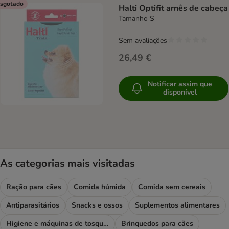
sgotado
Halti Optifit arnês de cabeça
Tamanho S
Sem avaliações
26,49 €
Notificar assim que
disponível
As categorias mais visitadas
Ração para cães
Comida húmida
Comida sem cereais
Antiparasitários
Snacks e ossos
Suplementos alimentares
Higiene e máquinas de tosquiar
Brinquedos para cães