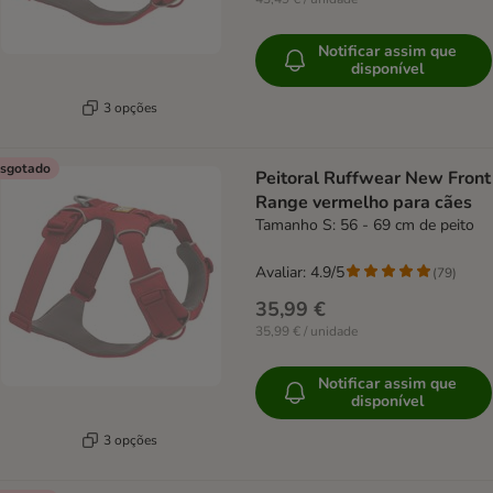
Notificar assim que
disponível
3 opções
sgotado
Peitoral Ruffwear New Front
Range vermelho para cães
Tamanho S: 56 - 69 cm de peito
Avaliar: 4.9/5
(
79
)
35,99 €
35,99 € / unidade
Notificar assim que
disponível
3 opções