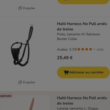
8 opções
Halti Harness No Pull arnês
de treino
Preto, tamanho M: Retriever,
Border Collie
Avaliar: 3.7/5
(
264
)
25,49 €
Adicionar ao carrinho
8 opções
sgotado
Halti Harness No Pull arnês
de treino
Laranja, tamanho L: Dogue