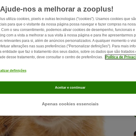
estimação. Descubra neste artigo os aspetos a ter em atenção
Ajude-nos a melhorar a zooplus!
lus utiliza cookies, pixels e outras tecnologias ("cookies"). Usamos cookies que sã
iais para que o visitante da nossa página possa navegar e fazer compras na nossa
. Com o seu consentimento, podemos ativar cookies de desempenho, funcionais e
ing com a vista a melhorar a sua visita à nossa página e para lhe apresentarmos 
os relevantes para si, além de anúncios personalizados. A qualquer momento o visi
fetuar alterações nas suas preferências ("Personalizar definições"). Para mais in
a entidade que faz o tratamento dos seus dados, sobre os dados que são tratados 
dade desse tratamento, deve consultar o centro de preferências.
Política de Priva
alizar definições
Aceitar e continuar
Apenas cookies essenciais