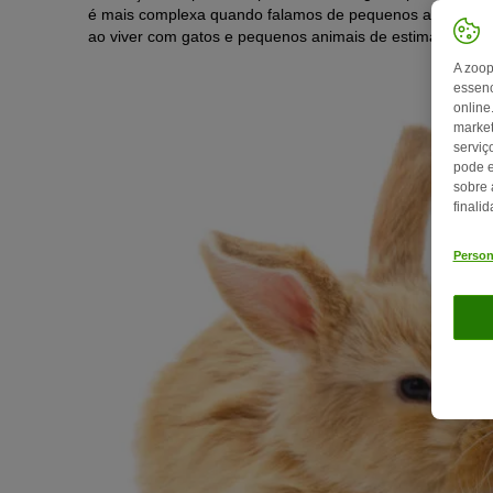
é mais complexa quando falamos de pequenos animais de 
ao viver com gatos e pequenos animais de estimação.
A zoop
essenc
online
market
serviç
pode e
sobre 
finali
Person