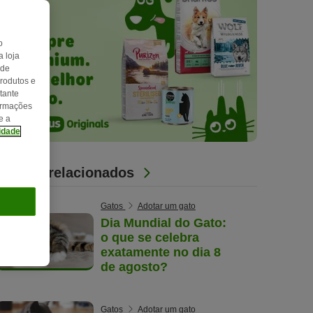
o
 loja
 de
produtos e
tante
formações
e a
cidade
Artigos relacionados
Gatos
Adotar um gato
Dia Mundial do Gato:
o que se celebra
exatamente no dia 8
de agosto?
Gatos
Adotar um gato