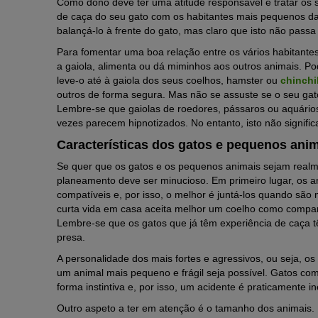
Como dono deve ter uma atitude responsável e tratar os 
de caça do seu gato com os habitantes mais pequenos da 
balançá-lo à frente do gato, mas claro que isto não pass
Para fomentar uma boa relação entre os vários habitante
a gaiola, alimenta ou dá miminhos aos outros animais. P
leve-o até à gaiola dos seus coelhos, hamster ou
chinchi
outros de forma segura. Mas não se assuste se o seu ga
Lembre-se que gaiolas de roedores, pássaros ou aquário
vezes parecem hipnotizados. No entanto, isto não signific
Características dos gatos e pequenos ani
Se quer que os gatos e os pequenos animais sejam real
planeamento deve ser minucioso. Em primeiro lugar, os a
compatíveis e, por isso, o melhor é juntá-los quando são
curta vida em casa aceita melhor um coelho como compan
Lembre-se que os gatos que já têm experiência de caça 
presa.
A personalidade dos mais fortes e agressivos, ou seja, o
um animal mais pequeno e frágil seja possível. Gatos com 
forma instintiva e, por isso, um acidente é praticamente in
Outro aspeto a ter em atenção é o tamanho dos animais.