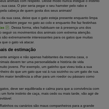
seus animais com respeito. Desse modo nunca instigue o instinto
sua casa. O pior seria pegar o seu hamster pelo rabo e
a pela cabeça de quem gosta dos seus animais!
s da sua casa, deixe que o gato esteja presente enquanto limpa
ode também pegar no gato ao colo e enquanto lhe faz festinhas
las
. Dessa forma, eles habituam-se à presença uns dos
to seguir os movimentos dos animais com extrema atenção.
s são extremamente interessantes para os gatos que muitas
a que o gato vá atacar.
mais de estimação
mente amigos e não apenas habitantes da mesma casa, o
nimais devem ter uma personalidade e história de vida
 muito jovens. Por exemplo, um gatinho que viveu toda a sua
heiro do que um gato que vai à rua sozinho ou um gato de rua.
têm maior tendência a olhar para um roedor ou pássaro como
s gatos, deve ser equilibrada e calma para que a convivência com
um forte instinto de caça, mais cedo ou mais tarde, vão agir de
evitável.
 Ratinhos ou canários são maus companheiros para a grande