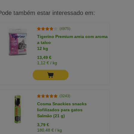
Pode também estar interessado em:
(4975)
Tigerino Premium areia com aroma
a talco
12 kg
13,49 €
1,12 € / kg
(3243)
Cosma Snackies snacks
liofilizados para gatos
Salmão (21 g)
3,79 €
180,48 € / kg