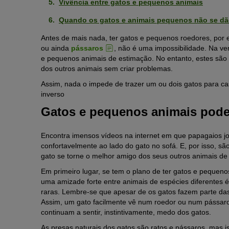
Vivência entre gatos e pequenos animais
Quando os gatos e animais pequenos não se d
Antes de mais nada, ter gatos e pequenos roedores, por
ou ainda
pássaros
, não é uma impossibilidade. Na ve
e pequenos animais de estimação. No entanto, estes são 
dos outros animais sem criar problemas.
Assim, nada o impede de trazer um ou dois gatos para 
inverso
Gatos e pequenos animais pod
Encontra imensos vídeos na internet em que papagaios j
confortavelmente ao lado do gato no sofá. E, por isso, s
gato se torne o melhor amigo dos seus outros animais de
Em primeiro lugar, se tem o plano de ter gatos e pequeno
uma amizade forte entre animais de espécies diferentes é
raras. Lembre-se que apesar de os gatos fazem parte das
Assim, um gato facilmente vê num roedor ou num pássar
continuam a sentir, instintivamente, medo dos gatos.
As presas naturais dos gatos são ratos e pássaros, mas 