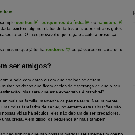
ão bem
 exemplo
coelhos
,
porquinhos-da-índia
ou
hamsters
,
rdade, existem alguns relatos de fortes amizades entre os gatos
casos raros. O mais provável é que o gato aceite a presença
casa mesmo que já tenha
roedores
ou pássaros em casa ou o
em ser amigos?
ogam à bola com gatos ou em que coelhos se deitam
ão muitos os donos que ficam cheios de esperança de que o seu
 estimação. Mas será que esta expectativa é razoável?
s animais na família, mantenha os pés na terra. Naturalmente
 uma coisa fantástica de se ver, no entanto estas situações são
 nossas vidas há séculos, eles não deixam de ser predadores.
o uma presa. Além disso, os pequenos animais também
isso não significa que não possam magoar seriamente um coelho