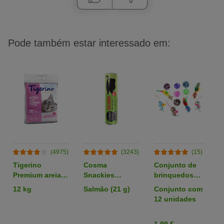
Pode também estar interessado em:
(4975)
(3243)
(15)
Tigerino
Cosma
Conjunto de
C
Premium areia
Snackies
brinquedos
p
com aroma a
snacks
com bolas e
12 kg
Salmão (21 g)
Conjunto com
1
talco
liofilizados para
ratos para
12 unidades
gatos
gato