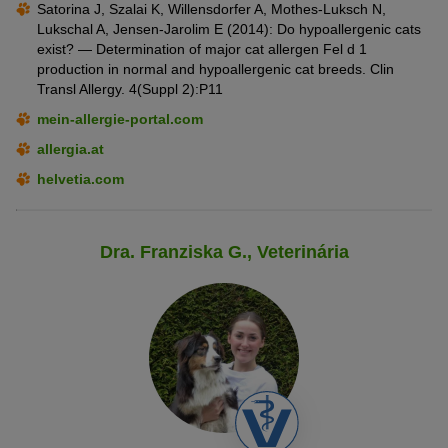
Satorina J, Szalai K, Willensdorfer A, Mothes-Luksch N,
Lukschal A, Jensen-Jarolim E (2014): Do hypoallergenic cats
exist? — Determination of major cat allergen Fel d 1
production in normal and hypoallergenic cat breeds. Clin
Transl Allergy. 4(Suppl 2):P11
mein-allergie-portal.com
allergia.at
helvetia.com
Dra. Franziska G., Veterinária