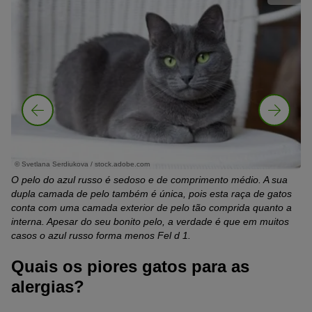
© Svetlana Serdiukova / stock.adobe.com
© 
O pelo do azul russo é sedoso e de comprimento médio. A sua
O 
dupla camada de pelo também é única, pois esta raça de gatos
u
co
conta com uma camada exterior de pelo tão comprida quanto a
lo
ma
interna. Apesar do seu bonito pelo, a verdade é que em muitos
qu
casos o azul russo forma menos Fel d 1.
Quais os piores gatos para as
alergias?