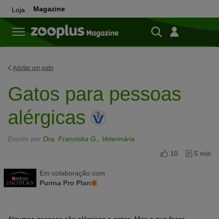
Magazine
Loja
Loja
Adotar um gato
Gatos para pessoas
alérgicas
Escrito por
Dra. Franziska G., Veterinária
10
5 min
Em colaboração com
Purina Pro Plan