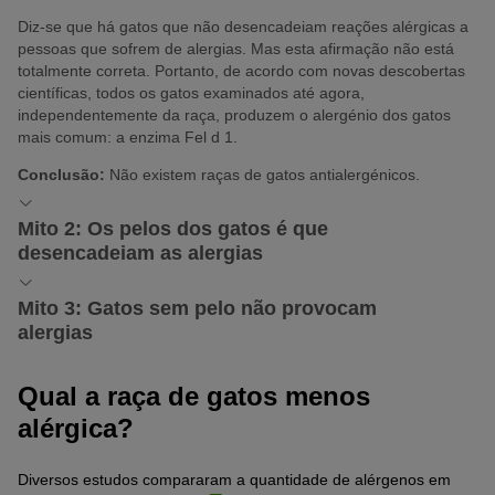
Diz-se que há gatos que não desencadeiam reações alérgicas a
pessoas que sofrem de alergias. Mas esta afirmação não está
totalmente correta. Portanto, de acordo com novas descobertas
científicas, todos os gatos examinados até agora,
independentemente da raça, produzem o alergénio dos gatos
mais comum: a enzima Fel d 1.
Conclusão:
Não existem raças de gatos antialergénicos.
Mito 2: Os pelos dos gatos é que
desencadeiam as alergias
A ideia de que os pelos dos gatos são os culpados pelas alergias
Mito 3: Gatos sem pelo não provocam
nas pessoas não corresponde à verdade. As pessoas alérgicas a
alergias
gatos estão, na verdade, a reagir a alergénios que o gato liberta
através da pele, saliva ou urina.
Tendo em conta que as alergias a gatos em pessoas não estão
Qual a raça de gatos menos
relacionadas com o pelo, mas sim com os alérgenos
Quando tomam banho e passam a língua pelo pelo, estes
alérgica?
correspondentes, esta ideia também é falsa.
animais tão asseados distribuem os alergénios pelo seu pelo.
Neste contexto, o comprimento do pelo tem um papel
Conclusão:
A alergia ao pelo dos gatos não existe.
Diversos estudos compararam a quantidade de alérgenos em
secundário. As pessoas alérgicas a gatos podem reagir de forma