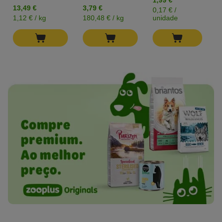
1,99 €
0
13,49 €
3,79 €
0,17 € /
0
1,12 € / kg
180,48 € / kg
unidade
u