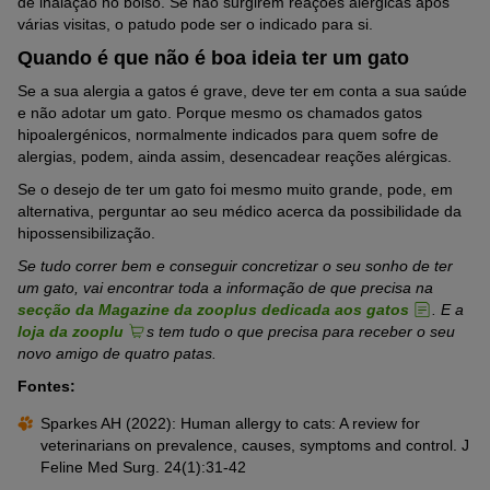
de inalação no bolso. Se não surgirem reações alérgicas após
várias visitas, o patudo pode ser o indicado para si.
Quando é que não é boa ideia ter um gato
Se a sua alergia a gatos é grave, deve ter em conta a sua saúde
e não adotar um gato. Porque mesmo os chamados gatos
hipoalergénicos, normalmente indicados para quem sofre de
alergias, podem, ainda assim, desencadear reações alérgicas.
Se o desejo de ter um gato foi mesmo muito grande, pode, em
alternativa, perguntar ao seu médico acerca da possibilidade da
hipossensibilização.
Se tudo correr bem e conseguir concretizar o seu sonho de ter
um gato, vai encontrar toda a informação de que precisa na
secção da Magazine da zooplus dedicada aos gatos
. E a
loja da zooplu
s tem tudo o que precisa para receber o seu
novo amigo de quatro patas.
Fontes:
Sparkes AH (2022): Human allergy to cats: A review for
veterinarians on prevalence, causes, symptoms and control. J
Feline Med Surg. 24(1):31-42