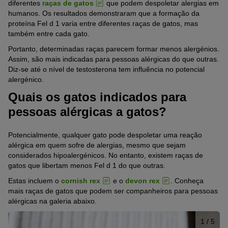
diferentes
raças de gatos
que podem despoletar alergias em
mais ou menos intensa tanto a raças de gatos de pelo curto
humanos. Os resultados demonstraram que a formação da
como de pelo comprido. No entanto, é verdade que gatos com
proteína Fel d 1 varia entre diferentes raças de gatos, mas
pelo especialmente abundante podem espalhar alergénios mais
também entre cada gato.
rapidamente pela casa através do pelo.
Portanto, determinadas raças parecem formar menos alergénios.
Conclusão:
Mesmo gatos sem pelo, como o sphynx, libertam
Assim, são mais indicadas para pessoas alérgicas do que outras.
alergénios que podem transmitir às pessoas.
Diz-se até o nível de testosterona tem influência no potencial
alergénico.
Quais os gatos indicados para
pessoas alérgicas a gatos?
Potencialmente, qualquer gato pode despoletar uma reação
alérgica em quem sofre de alergias, mesmo que sejam
considerados hipoalergénicos. No entanto, existem raças de
gatos que libertam menos Fel d 1 do que outras.
Estas incluem o
cornish rex
e o
devon rex
. Conheça
mais raças de gatos que podem ser companheiros para pessoas
alérgicas na galeria abaixo.
1
/ 5