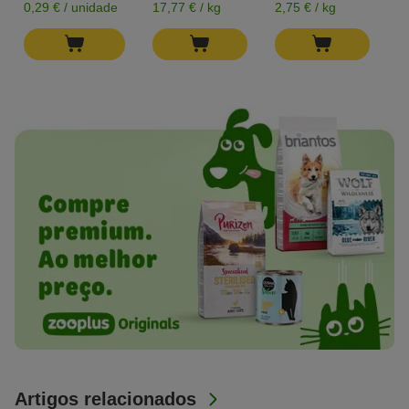
0,29 € / unidade
17,77 € / kg
2,75 € / kg
0,
Artigos relacionados