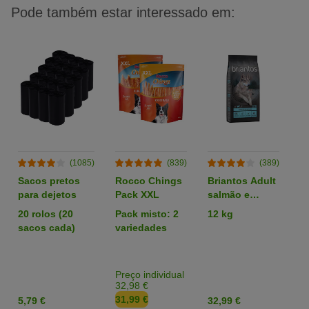
Pode também estar interessado em:
(1085)
(839)
(389)
Sacos pretos
Rocco Chings
Briantos Adult
R
para dejetos
Pack XXL
salmão e
p
batata - SEM
z
20 rolos (20
Pack misto: 2
12 kg
P
CEREAIS
sacos cada)
variedades
e
T
u
Preço individual
Pr
32,98 €
1
31,99 €
1
5,79 €
32,99 €