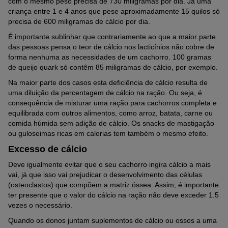
com o mesmo peso precisa de 730 miligramas por dia. Já uma
criança entre 1 e 4 anos que pese aproximadamente 15 quilos só
precisa de 600 miligramas de cálcio por dia.
É importante sublinhar que contrariamente ao que a maior parte
das pessoas pensa o teor de cálcio nos lacticínios não cobre de
forma nenhuma as necessidades de um cachorro. 100 gramas
de queijo quark só contêm 85 miligramas de cálcio, por exemplo.
Na maior parte dos casos esta deficiência de cálcio resulta de
uma diluição da percentagem de cálcio na ração. Ou seja, é
consequência de misturar uma ração para cachorros completa e
equilibrada com outros alimentos, como arroz, batata, carne ou
comida húmida sem adição de cálcio. Os snacks de mastigação
ou guloseimas ricas em calorias tem também o mesmo efeito.
Excesso de cálcio
Deve igualmente evitar que o seu cachorro ingira cálcio a mais
vai, já que isso vai prejudicar o desenvolvimento das células
(osteoclastos) que compõem a matriz óssea. Assim, é importante
ter presente que o valor do cálcio na ração não deve exceder 1.5
vezes o necessário.
Quando os donos juntam suplementos de cálcio ou ossos a uma