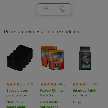
Pode também estar interessado em:
(1087)
(840)
(390)
Sacos pretos
Rocco Chings
Briantos Adult
R
para dejetos
Pack XXL
salmão e
p
batata - SEM
z
20 rolos (20
Pack misto: 2
12 kg
P
CEREAIS
sacos cada)
variedades
e