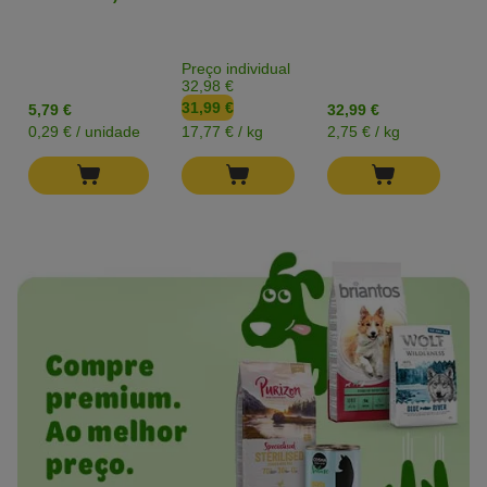
T
u
Preço individual
Pr
32,98 €
1
31,99 €
1
5,79 €
32,99 €
0,29 € / unidade
17,77 € / kg
2,75 € / kg
0,