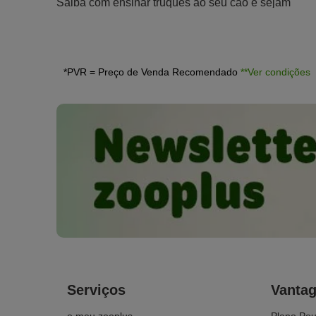
Saiba com ensinar truques ao seu cão e sejam
estrelas.
*PVR = Preço de Venda Recomendado
**Ver condições
Serviços
Vanta
o meu zooplus
Plano Po