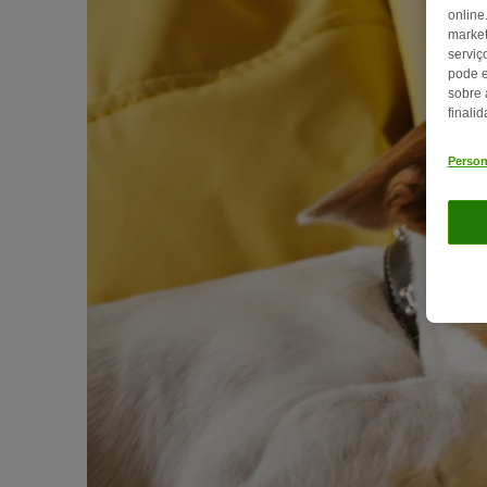
online
market
serviç
pode e
sobre 
finali
Person