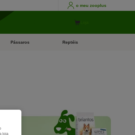
o meu zooplus
Loja
Pássaros
Reptéis
o
 loja