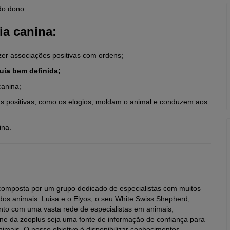
do dono.
ia canina:
er associações positivas com ordens;
uia bem definida;
canina;
s positivas, como os elogios, moldam o animal e conduzem aos
ina.
é composta por um grupo dedicado de especialistas com muitos
os animais: Luisa e o Elyos, o seu White Swiss Shepherd,
unto com uma vasta rede de especialistas em animais,
e da zooplus seja uma fonte de informação de confiança para
imais. O nosso objetivo é disponibilizar conhecimentos