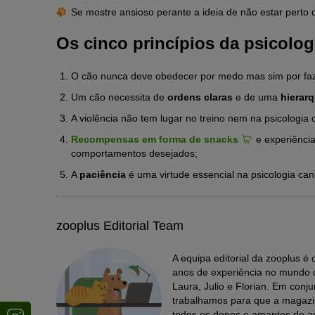
Se mostre ansioso perante a ideia de não estar perto 
Os cinco princípios da psicolog
O cão nunca deve obedecer por medo mas sim por faz
Um cão necessita de
ordens claras
e de uma
hierarq
A violência não tem lugar no treino nem na psicologia 
Recompensas em forma de snacks
e experiência
comportamentos desejados;
A
paciência
é uma virtude essencial na psicologia can
zooplus Editorial Team
A equipa editorial da zooplus 
anos de experiência no mundo d
Laura, Julio e Florian. Em conj
trabalhamos para que a magazin
todos os donos e amantes de an