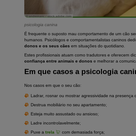
© andreinanc / stock.adobe.com
psicologia canina
É frequente o suposto mau comportamento de um cão se
humanos. Psicólogos e comportamentalistas caninos ded
donos e os seus cães
em situações do quotidiano.
Estes profissionais atuam como tradutores e oferecem d
confiança entre animais e donos
e melhorar a comunic
Em que casos a psicologia canin
Nos casos em que o seu cão:
Ladrar, rosnar ou mostrar agressividade na presença de
Destrua mobiliário no seu apartamento;
Esteja muito assustado ou ansioso;
Ladre incontrolavelmente;
Puxe a
trela
com demasiada força;