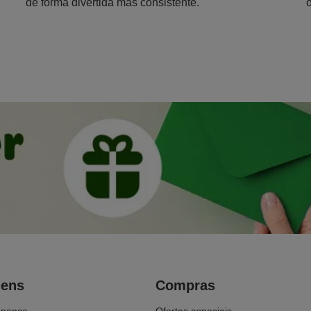
de forma divertida mas consistente.
gens
Compras
upança
Ofertas especiais