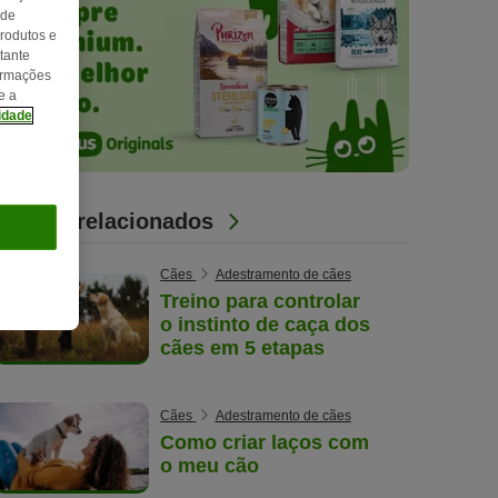
 de
produtos e
tante
formações
e a
cidade
Artigos relacionados
Cães
Adestramento de cães
Treino para controlar
o instinto de caça dos
cães em 5 etapas
Cães
Adestramento de cães
Como criar laços com
o meu cão