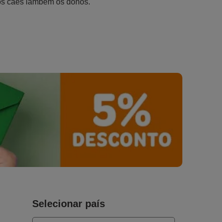
os cães lambem os donos.
Selecionar país