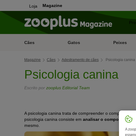
Magazine
Loja
Cães
Gatos
Peixes
Magazine
Cães
Adestramento de cães
Psicologia canina
Psicologia canina
Escrito por
zooplus Editorial Team
A psicologia canina trata de compreender o comportamen
psicologia canina consiste em
analisar o comportament
mesmo.
A zoop
essenc