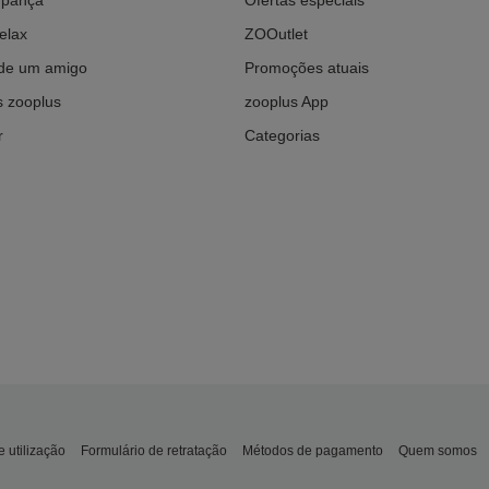
elax
ZOOutlet
e um amigo
Promoções atuais
 zooplus
zooplus App
r
Categorias
 utilização
Formulário de retratação
Métodos de pagamento
Quem somos