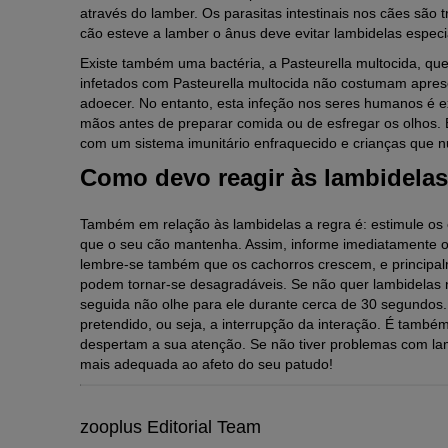
através do lamber. Os parasitas intestinais nos cães são 
cão esteve a lamber o ânus deve evitar lambidelas especi
Existe também uma bactéria, a Pasteurella multocida, que
infetados com Pasteurella multocida não costumam apres
adoecer. No entanto, esta infeção nos seres humanos é e
mãos antes de preparar comida ou de esfregar os olhos. 
com um sistema imunitário enfraquecido e crianças que 
Como devo reagir às lambidela
Também em relação às lambidelas a regra é: estimule os
que o seu cão mantenha. Assim, informe imediatamente o 
lembre-se também que os cachorros crescem, e princip
podem tornar-se desagradáveis. Se não quer lambidelas n
seguida não olhe para ele durante cerca de 30 segundos. 
pretendido, ou seja, a interrupção da interação. É tamb
despertam a sua atenção. Se não tiver problemas com lamb
mais adequada ao afeto do seu patudo!
zooplus Editorial Team