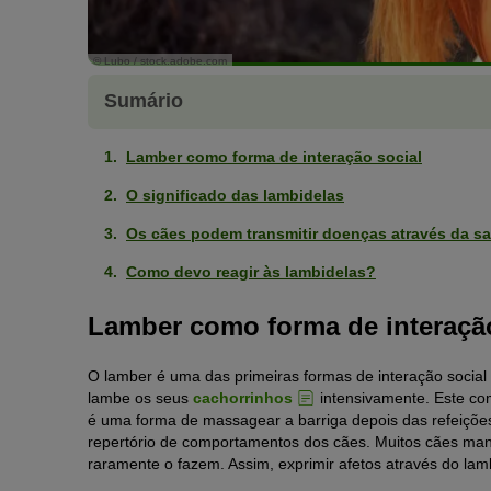
© Lubo / stock.adobe.com
Sumário
Lamber como forma de interação social
O significado das lambidelas
Os cães podem transmitir doenças através da sa
Como devo reagir às lambidelas?
Lamber como forma de interação
O lamber é uma das primeiras formas de interação socia
lambe os seus
cachorrinhos
intensivamente. Este com
é uma forma de massagear a barriga depois das refeições
repertório de comportamentos dos cães. Muitos cães m
raramente o fazem. Assim, exprimir afetos através do la