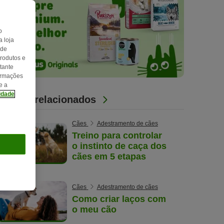
o
 loja
 de
produtos e
tante
formações
e a
cidade
Artigos relacionados
Cães
Adestramento de cães
Treino para controlar
o instinto de caça dos
cães em 5 etapas
Cães
Adestramento de cães
Como criar laços com
o meu cão