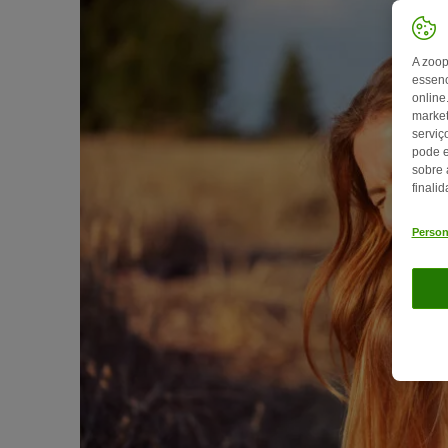
A zoop
essenc
online
market
serviç
pode e
sobre 
finali
Person