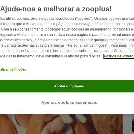
Ajude-nos a melhorar a zooplus!
lus utiliza cookies, pixels e outras tecnologias ("cookies"). Usamos cookies que sã
iais para que o visitante da nossa página possa navegar e fazer compras na nossa
. Com o seu consentimento, podemos ativar cookies de desempenho, funcionais e
ing com a vista a melhorar a sua visita à nossa página e para lhe apresentarmos 
os relevantes para si, além de anúncios personalizados. A qualquer momento o visi
fetuar alterações nas suas preferências ("Personalizar definições"). Para mais in
a entidade que faz o tratamento dos seus dados, sobre os dados que são tratados 
dade desse tratamento, deve consultar o centro de preferências.
Política de Priva
alizar definições
Aceitar e continuar
Apenas cookies essenciais