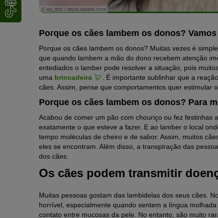
© art_rich / stock.adobe.com
Porque os cães lambem os donos? Vamos 
Porque os cães lambem os donos? Muitas vezes é simpl
que quando lambem a mão do dono recebem atenção imed
entediados o lamber pode resolver a situação, pois mu
uma
brincadeira
. É importante sublinhar que a reaç
cães. Assim, pense que comportamentos quer estimular ou
Porque os cães lambem os donos? Para m
Acabou de comer um pão com chouriço ou fez festinhas a
exatamente o que esteve a fazer. E ao lamber o local on
tempo moléculas de cheiro e de sabor. Assim, muitos cãe
eles se encontram. Além disso, a transpiração das pesso
dos cães.
Os cães podem transmitir doenç
Muitas pessoas gostam das lambidelas dos seus cães. N
horrível, especialmente quando sentem a língua molhada 
contato entre mucosas da pele. No entanto, são muito ra