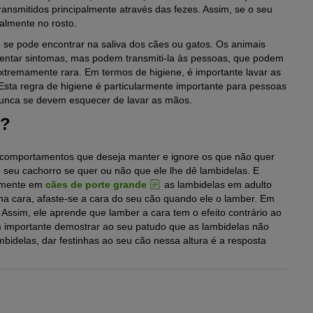
transmitidos principalmente através das fezes. Assim, se o seu
almente no rosto.
 se pode encontrar na saliva dos cães ou gatos. Os animais
entar sintomas, mas podem transmiti-la às pessoas, que podem
xtremamente rara. Em termos de higiene, é importante lavar as
Esta regra de higiene é particularmente importante para pessoas
nunca se devem esquecer de lavar as mãos.
s?
 comportamentos que deseja manter e ignore os que não quer
seu cachorro se quer ou não que ele lhe dê lambidelas. E
almente em
cães de porte grande
as lambidelas em adulto
a cara, afaste-se a cara do seu cão quando ele o lamber. Em
Assim, ele aprende que lamber a cara tem o efeito contrário ao
ém importante demostrar ao seu patudo que as lambidelas não
idelas, dar festinhas ao seu cão nessa altura é a resposta