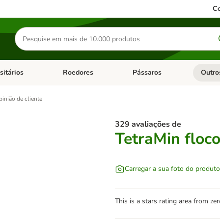
Co
Pesquisar
produtos
sitários
Roedores
Pássaros
Outro
de categoria: Dieta Vet.
Abrir menu de categoria: Antiparasitários
Abrir menu de categoria: Roed
Abrir me
inião de cliente
329 avaliações de
TetraMin floc
Carregar a sua foto do produto
This is a stars rating area from zer