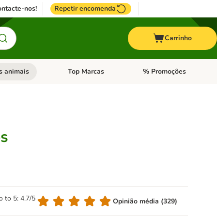
ntacte-nos!
Repetir encomenda
Carrinho
s animais
Top Marcas
% Promoções
ores
nu de categoria: Pássaros
Abrir menu de categoria: Outros animais
Abrir menu de categoria: T
os
o to 5: 4.7/5
Opinião média (329)