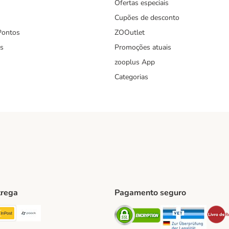
Ofertas especiais
Cupões de desconto
Pontos
ZOOutlet
s
Promoções atuais
zooplus App
Categorias
trega
Pagamento seguro
ping Method
TExpress Shipping Method
InPost Shipping Method
Paack Shipping Method
Security
Securit
hod