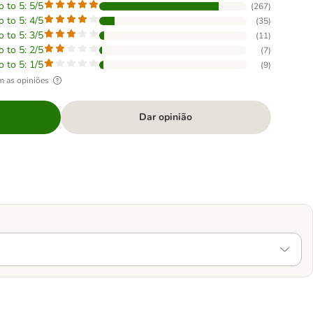
o to 5: 5/5
(
267
)
o to 5: 4/5
(
35
)
o to 5: 3/5
(
11
)
o to 5: 2/5
(
7
)
o to 5: 1/5
(
9
)
m as opiniões
Dar opinião