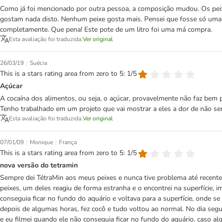
Como já foi mencionado por outra pessoa, a composição mudou. Os pei
gostam nada disto. Nenhum peixe gosta mais. Pensei que fosse só uma
completamente. Que pena! Este pote de um litro foi uma má compra.
Esta avaliação foi traduzida.
Ver original
|
26/03/19
Suécia
This is a stars rating area from zero to 5: 1/5
Açúcar
A cocaína dos alimentos, ou seja, o açúcar, provavelmente não faz be
Tenho trabalhado em um projeto que vai mostrar a eles a dor de não s
Esta avaliação foi traduzida.
Ver original
|
|
07/01/09
Monique
França
This is a stars rating area from zero to 5: 1/5
nova versão do tetramin
Sempre dei TétraMin aos meus peixes e nunca tive problema até recente
peixes, um deles reagiu de forma estranha e o encontrei na superfície,
conseguia ficar no fundo do aquário e voltava para a superfície, onde se
depois de algumas horas, fez cocô e tudo voltou ao normal. No dia segu
e eu filmei quando ele não conseguia ficar no fundo do aquário, caso al