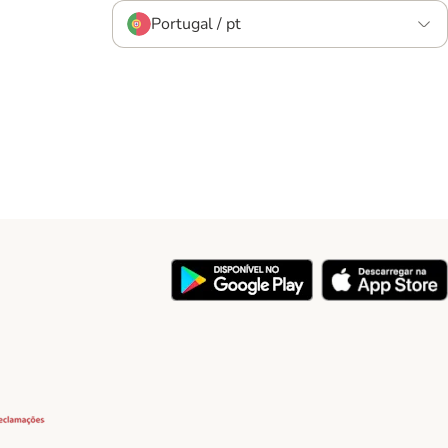
Portugal / pt
y
Security