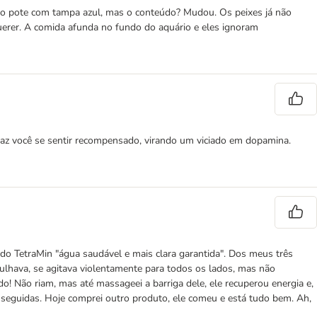
mo pote com tampa azul, mas o conteúdo? Mudou. Os peixes já não
erer. A comida afunda no fundo do aquário e eles ignoram
faz você se sentir recompensado, virando um viciado em dopamina.
do TetraMin "água saudável e mais clara garantida". Dos meus três
gulhava, se agitava violentamente para todos os lados, mas não
ado! Não riam, mas até massageei a barriga dele, ele recuperou energia e,
s seguidas. Hoje comprei outro produto, ele comeu e está tudo bem. Ah,