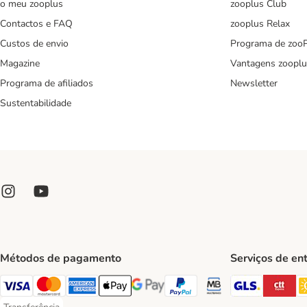
o meu zooplus
zooplus Club
Contactos e FAQ
zooplus Relax
Custos de envio
Programa de zoo
Magazine
Vantagens zooplu
Programa de afiliados
Newsletter
Sustentabilidade
Métodos de pagamento
Serviços de en
GLS Ship
CT
Visa Payment Method
Mastercard Payment Method
American Express Payment Method
Apple Pay Payment Method
Google Pay Payment Method
PayPal Payment Method
Multibanco Payment Met