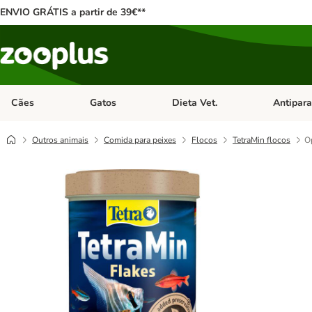
ENVIO GRÁTIS a partir de 39€**
Cães
Gatos
Dieta Vet.
Antipara
Abrir menu de categoria: Cães
Abrir menu de categoria: Gatos
Abrir menu 
Outros animais
Comida para peixes
Flocos
TetraMin flocos
Op