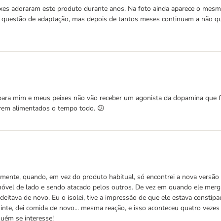
xes adoraram este produto durante anos. Na foto ainda aparece o mes
 questão de adaptação, mas depois de tantos meses continuam a não qu
m para mim e meus peixes não vão receber um agonista da dopamina que 
erem alimentados o tempo todo. 😕
mente, quando, em vez do produto habitual, só encontrei a nova versão 
 imóvel de lado e sendo atacado pelos outros. De vez em quando ele mer
 deitava de novo. Eu o isolei, tive a impressão de que ele estava constip
inte, dei comida de novo... mesma reação, e isso aconteceu quatro veze
guém se interesse!