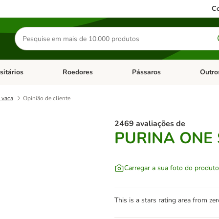
Co
Pesquisar
produtos
sitários
Roedores
Pássaros
Outro
de categoria: Dieta Vet.
Abrir menu de categoria: Antiparasitários
Abrir menu de categoria: Roed
Abrir me
 vaca
Opinião de cliente
2469 avaliações de
PURINA ONE S
Carregar a sua foto do produto
This is a stars rating area from zer