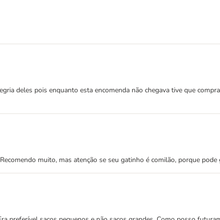
legria deles pois enquanto esta encomenda não chegava tive que compra
do. Recomendo muito, mas atenção se seu gatinho é comilão, porque po
. Era preferível sacos pequenos e não sacos grandes. Como posso futur