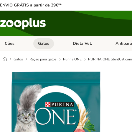
ENVIO GRÁTIS a partir de 39€**
Cães
Gatos
Dieta Vet.
Antipara
Abrir menu de categoria: Cães
Abrir menu de categoria: Gatos
Abrir menu 
Gatos
Ração para gatos
Purina ONE
PURINA ONE SterilCat com