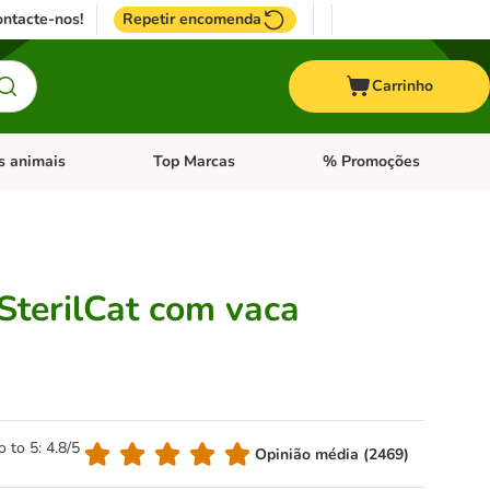
ntacte-nos!
Repetir encomenda
Carrinho
s animais
Top Marcas
% Promoções
ores
nu de categoria: Pássaros
Abrir menu de categoria: Outros animais
Abrir menu de categoria: T
terilCat com vaca
o to 5: 4.8/5
Opinião média (2469)