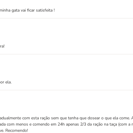
ha gata vai ficar satisfeita !
ra!
r ela.
radualmente com esta ração sem que tenha que dosear o que ela come. Ap
ada com menos e comendo em 24h apenas 2/3 da ração na taça (com a ra
ave. Recomendo!