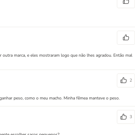
r outra marca, e eles mostraram logo que não lhes agradou. Então mal
2
de ganhar peso, como o meu macho. Minha fêmea manteve o peso.
3
amente escolher sacos pequenos?