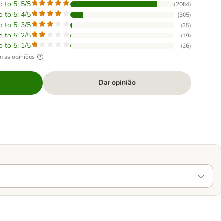
o to 5: 5/5
(
2084
)
o to 5: 4/5
(
305
)
o to 5: 3/5
(
35
)
o to 5: 2/5
(
19
)
o to 5: 1/5
(
26
)
m as opiniões
Dar opinião