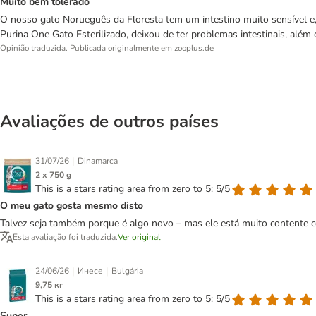
Muito bem tolerado
O nosso gato Norueguês da Floresta tem um intestino muito sensível e, 
Purina One Gato Esterilizado, deixou de ter problemas intestinais, a
Opinião traduzida. Publicada originalmente em zooplus.de
Avaliações de outros países
|
31/07/26
Dinamarca
2 x 750 g
This is a stars rating area from zero to 5: 5/5
O meu gato gosta mesmo disto
Talvez seja também porque é algo novo – mas ele está muito contente c
Esta avaliação foi traduzida.
Ver original
|
|
24/06/26
Инесе
Bulgária
9,75 кг
This is a stars rating area from zero to 5: 5/5
Super