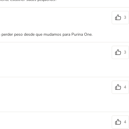
3
 a perder peso desde que mudamos para Purina One.
3
4
4