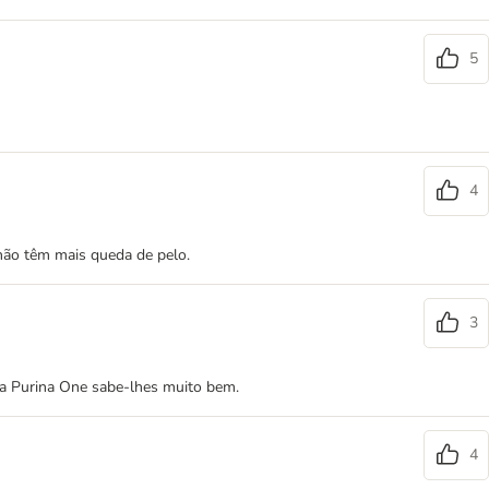
5
4
não têm mais queda de pelo.
3
 a Purina One sabe-lhes muito bem.
4