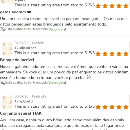
4-pack
This is a stars rating area from zero to 5: 5/5
gatos adoram ❤️
Uma brincadeira realmente divertida para os meus gatos! Os meus dois
gatos perseguem estes brinquedos pelo apartamento todo.
Esta avaliação foi traduzida.
Ver original
|
07/07/26
Croácia
12-dijelni set
This is a stars rating area from zero to 5: 5/5
Brinquedo incrível
Nossos gatinhos adoram essas molas, e é ótimo que venham várias na
embalagem. Se você quer um pouco de paz enquanto os gatos brincam,
esse é o brinquedo certo para vocês e para eles 🐱
Esta avaliação foi traduzida.
Ver original
|
06/07/26
Finlândia
12 kpl/setti
This is a stars rating area from zero to 5: 5/5
Conjunto espiral TIAKI
Aqui em casa, nenhum outro brinquedo serve mais além das espirais...
elas são carregadas pela casa toda e quanto mais difícil o lugar onde