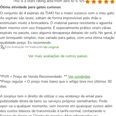
This is a stars rating area from zero to 5: 5/5
Ótima atividade para gatos curiosos
O conjunto de 4 espirais da TIAKI fez o maior sucesso com o meu gato.
As espirais são leves, saltam de forma imprevisível pelo chão e
estimulam muito a brincadeira. O material parece resistente e aguenta
bem mesmo com uso frequente. É especialmente prático virem várias
espirais no pacote, caso alguma desapareça debaixo do sofá. No geral, é
um brinquedo simples, mas variado para gatos, com uma ótima relação
qualidade-preço. Eu recomendo.
Esta avaliação foi traduzida.
Ver original
Ver mais avaliações de outros países.
*PVR = Preço de Venda Recomendado **
Ver condições
*Preço regular = O preço mais baixo que o artigo teve nos últimos 30
dias.
A zooplus tem o direito de utilizar o seu endereço de email para
publicidade direta de bens ou serviços próprios semelhantes. Pode
opor-se a qualquer momento, sem incorrer em quaisquer custos além
dos custos básicos de transmissão à tarifa normal, contactando o
Serviço de Apoio ao Cliente da zooplus. Mais informações na