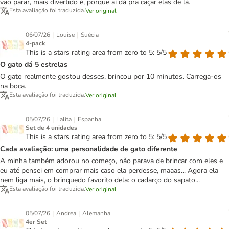
vão parar, mais divertido é, porque aí dá pra caçar elas de lá.
Esta avaliação foi traduzida.
Ver original
|
|
06/07/26
Louise
Suécia
4-pack
This is a stars rating area from zero to 5: 5/5
O gato dá 5 estrelas
O gato realmente gostou desses, brincou por 10 minutos. Carrega-os
na boca.
Esta avaliação foi traduzida.
Ver original
|
|
05/07/26
Lalita
Espanha
Set de 4 unidades
This is a stars rating area from zero to 5: 5/5
Cada avaliação: uma personalidade de gato diferente
A minha também adorou no começo, não parava de brincar com eles e
eu até pensei em comprar mais caso ela perdesse, maaas... Agora ela
nem liga mais, o brinquedo favorito dela: o cadarço do sapato...
Esta avaliação foi traduzida.
Ver original
|
|
05/07/26
Andrea
Alemanha
4er Set