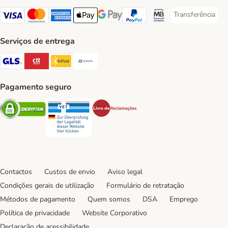
Transferência
Transferência P
Visa Payment Method
Mastercard Payment Method
American Express Payment Method
Apple Pay Payment Method
Google Pay Payment Method
PayPal Payment Method
Multibanco Payment Met
Serviços de entrega
GLS Shipping Method
CTTExpress Shipping Method
InPost Shipping Method
Paack Shipping Method
Pagamento seguro
Security
Security
Security
Contactos
Custos de envio
Aviso legal
Condições gerais de utilização
Formulário de retratação
Métodos de pagamento
Quem somos
DSA
Emprego
Política de privacidade
Website Corporativo
Declaração de acessibilidade