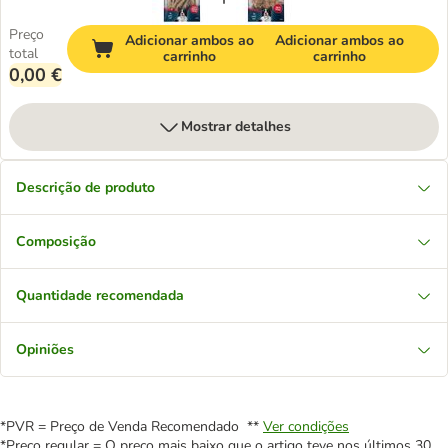
Preço
Adicionar ambos ao
Adicionar ambos ao
total
carrinho
carrinho
0,00 €
Mostrar detalhes
Descrição de produto
Composição
Quantidade recomendada
Opiniões
*PVR = Preço de Venda Recomendado **
Ver condições
*Preço regular = O preço mais baixo que o artigo teve nos últimos 30