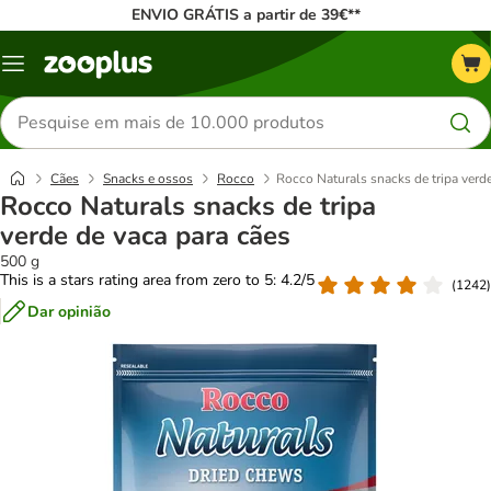
ENVIO GRÁTIS a partir de 39€**
Menu
Pesquisar
produtos
Cães
Snacks e ossos
Rocco
Rocco Naturals snacks de tripa verde
Rocco Naturals snacks de tripa
verde de vaca para cães
500 g
This is a stars rating area from zero to 5: 4.2/5
(
1242
)
Dar opinião